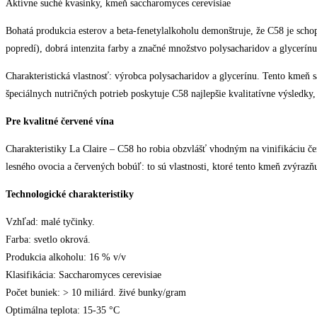
Aktívne suché kvasinky, kmeň saccharomyces cerevisiae
Bohatá produkcia esterov a beta-fenetylalkoholu demonštruje, že C58 je scho
popredí), dobrá intenzita farby a značné množstvo polysacharidov a glycerín
Charakteristická vlastnosť: výrobca polysacharidov a glycerínu. Tento kmeň
špeciálnych nutričných potrieb poskytuje C58 najlepšie kvalitatívne výsledk
Pre kvalitné červené vína
Charakteristiky La Claire – C58 ho robia obzvlášť vhodným na vinifikáciu č
lesného ovocia a červených bobúľ: to sú vlastnosti, ktoré tento kmeň zvýraz
Technologické charakteristiky
Vzhľad: malé tyčinky.
Farba: svetlo okrová.
Produkcia alkoholu: 16 % v/v
Klasifikácia: Saccharomyces cerevisiae
Počet buniek: > 10 miliárd. živé bunky/gram
Optimálna teplota: 15-35 °C