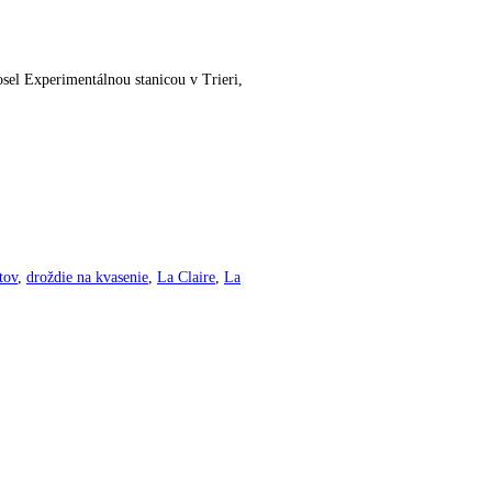
sel Experimentálnou stanicou v Trieri,
tov
,
droždie na kvasenie
,
La Claire
,
La