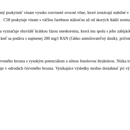
pný poskytnúť vínam vysoko rozvinuté ovocné vône, ktoré zostávajú stabilné v
u. C58 poskytuje vínam s väčšou farebnou stálosťou už od skorých štádií zreni
 sa vyznačuje obzvlášť krátkou fázou oneskorenia, ktorá mu spolu s jeho zabi
y, keď sa podáva s najmenej 200 mg/l RAN (ľahko asimilovateľný dusík), pričo
erveného hrozna s vysokým potenciálom a silnou fenolovou štruktúrou. Nízka t
ňuje v odrodách červeného hrozna. Vynikajúce výsledky možno dosiahnuť pri vý