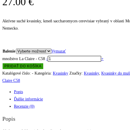
27.00 €
Aktívne suché kvasinky, kmeň saccharomyces cerevisiae vybraný v oblasti Mo
Nemecko.
Balenie
Vymazať
množstvo La Claire - C58
-
+
PRIDAŤ DO KOŠÍKA
Katalógové číslo:
-
Kategória:
Kvasinky
Značky:
Kvasinky
,
Kvasinky do muš
Claire C58
Popis
Ďalšie informácie
Recenzie (0)
Popis