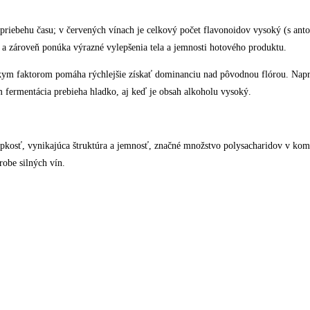
 priebehu času; v červených vínach je celkový počet flavonoidov vysoký (s an
a a zároveň ponúka výrazné vylepšenia tela a jemnosti hotového produktu.
jáckym faktorom pomáha rýchlejšie získať dominanciu nad pôvodnou flórou. Napr
m fermentácia prebieha hladko, aj keď je obsah alkoholu vysoký.
rpkosť, vynikajúca štruktúra a jemnosť, značné množstvo polysacharidov v kom
robe silných vín.