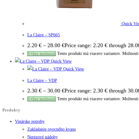
Quick Vi
La Claire – SP665
2.20
€
–
28.00
€
Price range: 2.20 € through 28.0
Tento produkt má viacero variantov. Možnosti 
Výber možností
Quick View
Quick View
La Claire – VDP
2.30
€
–
30.00
€
Price range: 2.30 € through 30.0
Tento produkt má viacero variantov. Možnosti 
Výber možností
Produkty
Vinárske potreby
Zakladanie ovocného kvasu
Nerezové nádoby