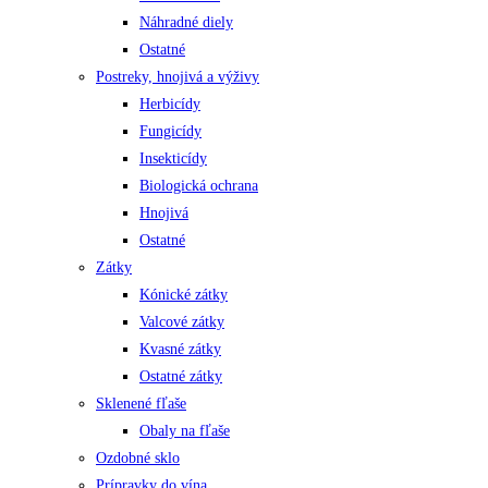
Náhradné diely
Ostatné
Postreky, hnojivá a výživy
Herbicídy
Fungicídy
Insekticídy
Biologická ochrana
Hnojivá
Ostatné
Zátky
Kónické zátky
Valcové zátky
Kvasné zátky
Ostatné zátky
Sklenené fľaše
Obaly na fľaše
Ozdobné sklo
Prípravky do vína