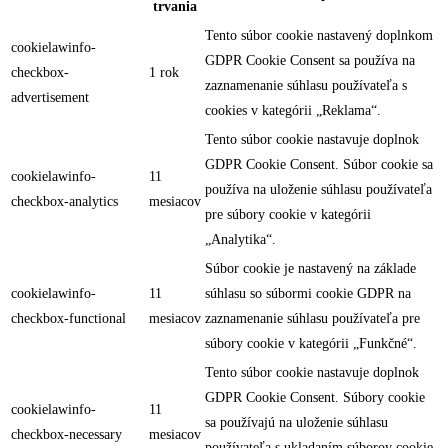
trvania
Tento súbor cookie nastavený doplnkom
cookielawinfo-
GDPR Cookie Consent sa používa na
checkbox-
1 rok
zaznamenanie súhlasu používateľa s
advertisement
cookies v kategórii „Reklama“.
Tento súbor cookie nastavuje doplnok
GDPR Cookie Consent. Súbor cookie sa
cookielawinfo-
11
používa na uloženie súhlasu používateľa
checkbox-analytics
mesiacov
pre súbory cookie v kategórii
„Analytika“.
Súbor cookie je nastavený na základe
cookielawinfo-
11
súhlasu so súbormi cookie GDPR na
checkbox-functional
mesiacov
zaznamenanie súhlasu používateľa pre
súbory cookie v kategórii „Funkčné“.
Tento súbor cookie nastavuje doplnok
GDPR Cookie Consent. Súbory cookie
cookielawinfo-
11
sa používajú na uloženie súhlasu
checkbox-necessary
mesiacov
používateľa s ukladaním súborov cookie