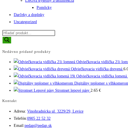
Liečivá kyseliny a dezinfekcia
Pomôcky
Darčeky a doplnky
Uncategorized
Products
search
Nedávno pridané produkty
Odviečkovacia vidlička 21i lom
Odviečkovacia vidlička drevená
6.
Odviečkovacia vidlička lomená 
Digitálny teplomer s vlhkomero
Stromset lepové pásy
2.65
€
Kontakt
Adresa:
Vinohradnícka ul. 3229/29, Levice
Opens
Telefón:
0905 22 52 32
in
Opens
Email:
pedap@pedap.sk