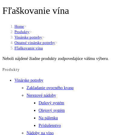
Fľaškovanie vína
Home
>
Produkty
>
Vinárske potreby
>
Ostatné vinárske potreby
>
Fľaškovanie vína
Neboli nájdené žiadne produkty zodpovedajúce vášmu výberu.
Produkty
Vinárske potreby
Zakladanie ovocného kvasu
Nerezové nádoby
Dušový systém
Olejový systém
Na pálenku
Príslušenstvo
Nádoby na víno