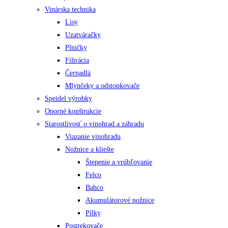
Vinárska technika
Lisy
Uzatváračky
Plničky
Filtrácia
Čerpadlá
Mlynčeky a odstopkovače
Speidel výrobky
Oporné konštrukcie
Starostlivosť o vinohrad a záhradu
Viazanie vinohradu
Nožnice a kliešte
Štepenie a vrúbľovanie
Felco
Bahco
Akumulátorové nožnice
Pílky
Postrekovače