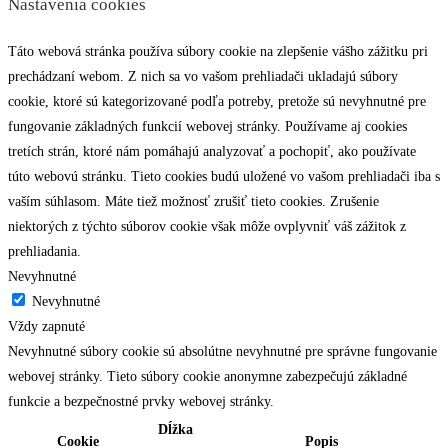
Nastavenia cookies
Táto webová stránka používa súbory cookie na zlepšenie vášho zážitku pri
prechádzaní webom. Z nich sa vo vašom prehliadači ukladajú súbory
cookie, ktoré sú kategorizované podľa potreby, pretože sú nevyhnutné pre
fungovanie základných funkcií webovej stránky. Používame aj cookies
tretích strán, ktoré nám pomáhajú analyzovať a pochopiť, ako používate
túto webovú stránku. Tieto cookies budú uložené vo vašom prehliadači iba s
vaším súhlasom. Máte tiež možnosť zrušiť tieto cookies. Zrušenie
niektorých z týchto súborov cookie však môže ovplyvniť váš zážitok z
prehliadania.
Nevyhnutné
Nevyhnutné
Vždy zapnuté
Nevyhnutné súbory cookie sú absolútne nevyhnutné pre správne fungovanie
webovej stránky. Tieto súbory cookie anonymne zabezpečujú základné
funkcie a bezpečnostné prvky webovej stránky.
Dĺžka
Cookie
Popis