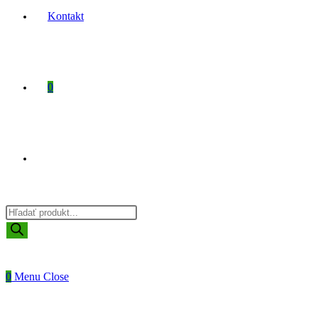
Kontakt
0
Toggle
Products
website
search
0
Menu
Close
search