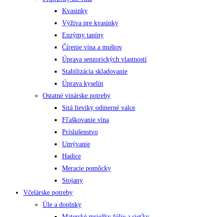
Kvasinky
Výživa pre kvasinky
Enzýmy taníny
Čírenie vína a muštov
Úprava senzorických vlastností
Stabilizácia skladovanie
Úprava kyselín
Ostatné vinárske potreby
Sitá lieviky odmerné valce
Fľaškovanie vína
Príslušenstvo
Umývanie
Hadice
Meracie pomôcky
Stojany
Včelárske potreby
Úle a doplnky
Materské mriežky fólie a sieťky