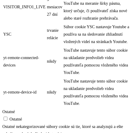
YouTube na meranie šírky pásma,
VISITOR_INFO1_LIVE
mesiacov
ktorý určuje, či používateľ získa nové
27 dní
alebo staré rozhranie prehrávača.
Súbor cookie YSC nastavuje Youtube a
trvanie
YSC
používa sa na sledovanie zhliadnutí
relácie
vložených videí na stránkach Youtube.
YouTube nastavuje tento súbor cookie
yt-remote-connected-
na ukladanie predvolieb videa
nikdy
devices
používateľa pomocou vloženého videa
YouTube.
YouTube nastavuje tento súbor cookie
na ukladanie predvolieb videa
yt-remote-device-id
nikdy
používateľa pomocou vloženého videa
YouTube.
Ostatné
Ostatné
Ostatné nekategorizované súbory cookie sú tie, ktoré sa analyzujú a ešte