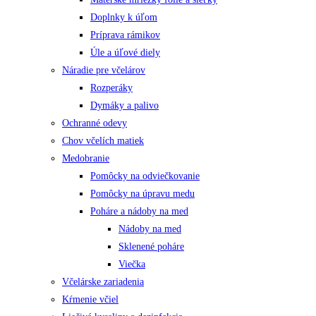
Doplnky k úľom
Príprava rámikov
Úle a úľové diely
Náradie pre včelárov
Rozperáky
Dymáky a palivo
Ochranné odevy
Chov včelích matiek
Medobranie
Pomôcky na odviečkovanie
Pomôcky na úpravu medu
Poháre a nádoby na med
Nádoby na med
Sklenené poháre
Viečka
Včelárske zariadenia
Kŕmenie včiel