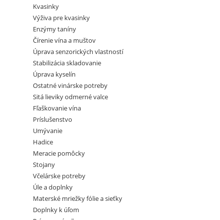
Kvasinky
Výživa pre kvasinky
Enzýmy taníny
Čírenie vína a muštov
Úprava senzorických vlastností
Stabilizácia skladovanie
Úprava kyselín
Ostatné vinárske potreby
Sitá lieviky odmerné valce
Fľaškovanie vína
Príslušenstvo
Umývanie
Hadice
Meracie pomôcky
Stojany
Včelárske potreby
Úle a doplnky
Materské mriežky fólie a sieťky
Doplnky k úľom