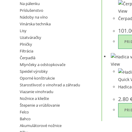
Na pálenku
Príslušenstvo
View
Nádoby na víno
Čerpad
Vinárska technika
101.
Lisy
Uzatváračky
PRI
Plničky
Filtrácia
Čerpadlá
View
Mlynčeky a odstopkovače
Speidel výrobky
Oporné konštrukcie
Quick 
Starostlivosť o vinohrad a záhradu
Hadica
Viazanie vinohradu
2.80
Nožnice a kliešte
Štepenie a vrúbľovanie
PRI
Felco
Bahco
Akumulátorové nožnice