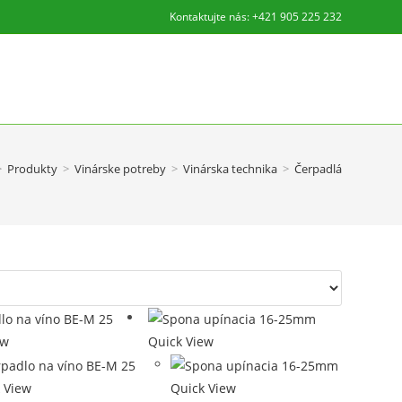
Kontaktujte nás: +421 905 225 232
Toggle
website
>
Produkty
>
Vinárske potreby
>
Vinárska technika
>
Čerpadlá
search
ew
Quick View
 View
Quick View