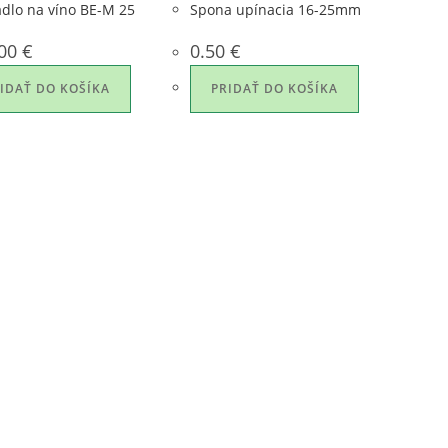
dlo na víno BE-M 25
Spona upínacia 16-25mm
.00
€
0.50
€
IDAŤ DO KOŠÍKA
PRIDAŤ DO KOŠÍKA