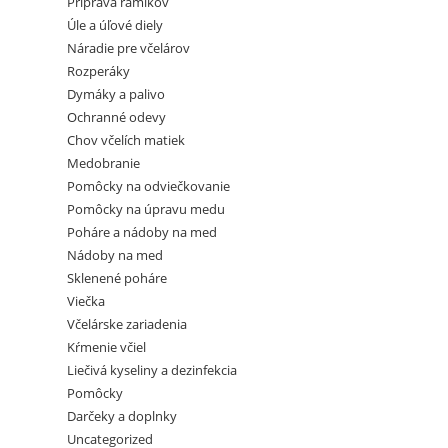
Príprava rámikov
Úle a úľové diely
Náradie pre včelárov
Rozperáky
Dymáky a palivo
Ochranné odevy
Chov včelích matiek
Medobranie
Pomôcky na odviečkovanie
Pomôcky na úpravu medu
Poháre a nádoby na med
Nádoby na med
Sklenené poháre
Viečka
Včelárske zariadenia
Kŕmenie včiel
Liečivá kyseliny a dezinfekcia
Pomôcky
Darčeky a doplnky
Uncategorized