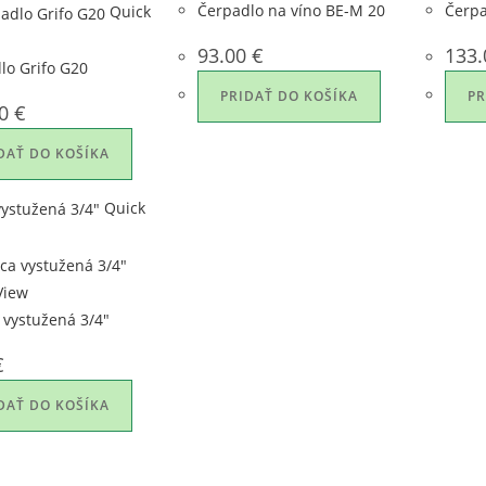
Čerpadlo na víno BE-M 20
Čerpa
Quick
93.00
€
133
lo Grifo G20
PRIDAŤ DO KOŠÍKA
PR
00
€
DAŤ DO KOŠÍKA
Quick
View
 vystužená 3/4″
€
DAŤ DO KOŠÍKA