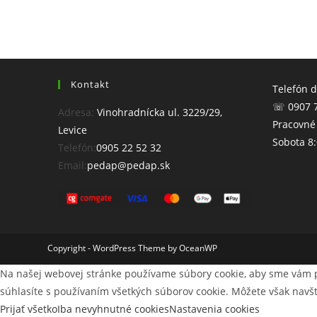
Kontakt
Telefón 
☏ 0907 7
Adresa:
Vinohradnícka ul. 3229/29,
Pracovné 
Levice
Sobota 8:
Opens
Telefón:
0905 22 52 32
in
Opens
Email:
pedap@pedap.sk
your
in
application
your
application
Copyright - WordPress Theme by OceanWP
Na našej webovej stránke používame súbory cookie, aby sme vám pos
súhlasíte s používaním všetkých súborov cookie. Môžete však navšt
Prijať všetko
Iba nevyhnutné cookies
Nastavenia cookies