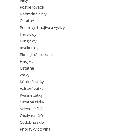
Pílky
Postrekovače
Náhradné diely
Ostatné
Postreky, hnojivá a výživy
Herbicídy
Fungicídy
Insekticídy
Biologická ochrana
Hnojivá
Ostatné
Zátky
Kónické zátky
Valcové zátky
Kvasné zátky
Ostatné zátky
Sklenené fľaše
Obaly na fľaše
Ozdobné sklo
Prípravky do vína