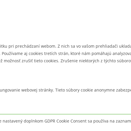
itku pri prechádzaní webom. Z nich sa vo vašom prehliadači uklada
Používame aj cookies tretích strán, ktoré nám pomáhajú analyzovať
možnosť zrušiť tieto cookies. Zrušenie niektorých z týchto súborov
ungovanie webovej stránky. Tieto súbory cookie anonymne zabezpe
e nastavený doplnkom GDPR Cookie Consent sa používa na zaznamen