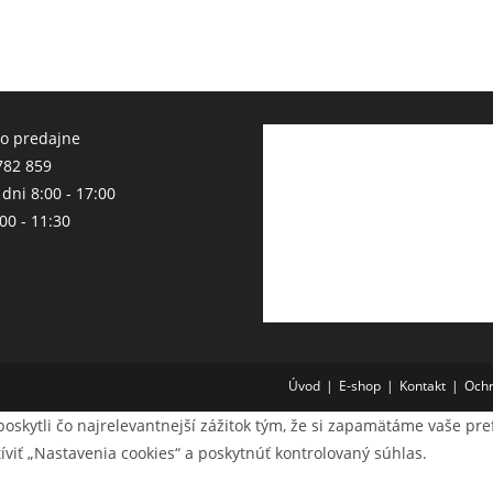
do predajne
82 859
dni 8:00 - 17:00
00 - 11:30
Úvod
E-shop
Kontakt
Ochr
kytli čo najrelevantnejší zážitok tým, že si zapamätáme vaše pref
íviť „Nastavenia cookies“ a poskytnúť kontrolovaný súhlas.