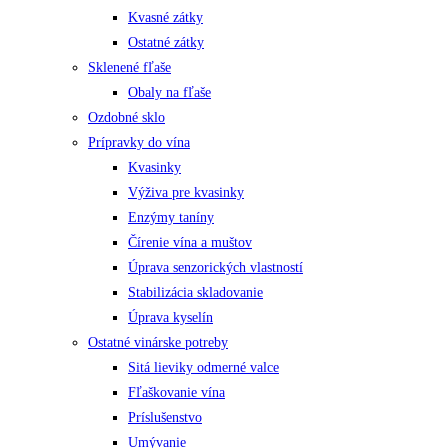
Kvasné zátky
Ostatné zátky
Sklenené fľaše
Obaly na fľaše
Ozdobné sklo
Prípravky do vína
Kvasinky
Výživa pre kvasinky
Enzýmy taníny
Čírenie vína a muštov
Úprava senzorických vlastností
Stabilizácia skladovanie
Úprava kyselín
Ostatné vinárske potreby
Sitá lieviky odmerné valce
Fľaškovanie vína
Príslušenstvo
Umývanie