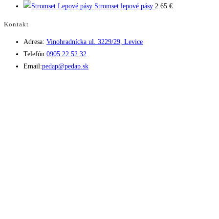
Stromset lepové pásy
2.65
€
Kontakt
Adresa:
Vinohradnícka ul. 3229/29, Levice
Opens
Telefón:
0905 22 52 32
in
Opens
Email:
pedap@pedap.sk
your
in
application
your
application
Telefón do predajne
☏ 0907 782 859
Pracovné dni 8:00 - 17:00
Sobota 8:00 - 11:30