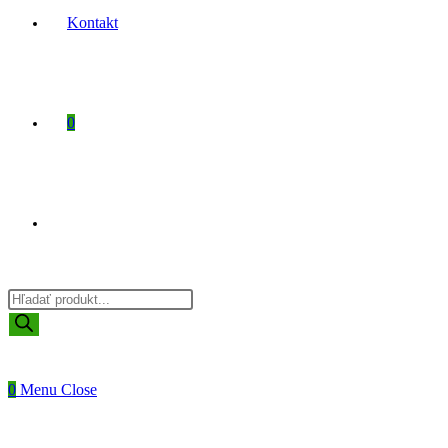
Kontakt
0
Toggle
Products
website
search
0
Menu
Close
search