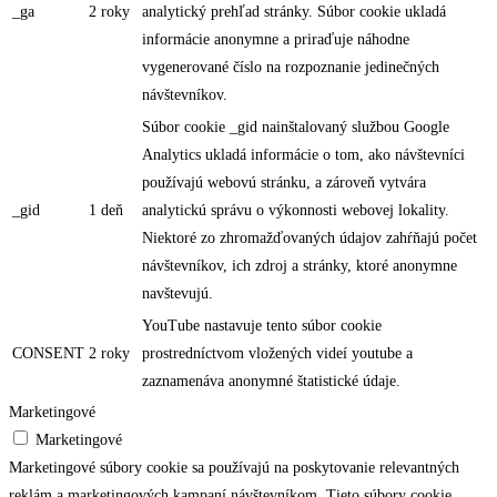
_ga
2 roky
analytický prehľad stránky. Súbor cookie ukladá
informácie anonymne a priraďuje náhodne
vygenerované číslo na rozpoznanie jedinečných
návštevníkov.
Súbor cookie _gid nainštalovaný službou Google
Analytics ukladá informácie o tom, ako návštevníci
používajú webovú stránku, a zároveň vytvára
_gid
1 deň
analytickú správu o výkonnosti webovej lokality.
Niektoré zo zhromažďovaných údajov zahŕňajú počet
návštevníkov, ich zdroj a stránky, ktoré anonymne
navštevujú.
YouTube nastavuje tento súbor cookie
CONSENT
2 roky
prostredníctvom vložených videí youtube a
zaznamenáva anonymné štatistické údaje.
Marketingové
Marketingové
Marketingové súbory cookie sa používajú na poskytovanie relevantných
reklám a marketingových kampaní návštevníkom. Tieto súbory cookie