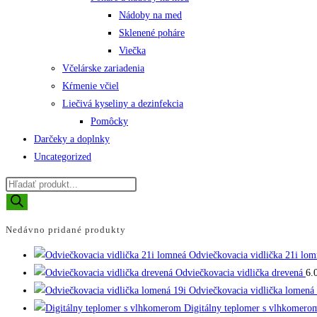
Nádoby na med
Sklenené poháre
Viečka
Včelárske zariadenia
Kŕmenie včiel
Liečivá kyseliny a dezinfekcia
Pomôcky
Darčeky a doplnky
Uncategorized
Products
search
Nedávno pridané produkty
Odviečkovacia vidlička 21i lom
Odviečkovacia vidlička drevená
6.
Odviečkovacia vidlička lomená 
Digitálny teplomer s vlhkomero