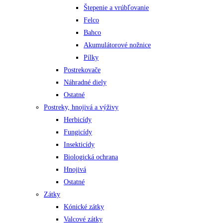
Štepenie a vrúbľovanie
Felco
Bahco
Akumulátorové nožnice
Pílky
Postrekovače
Náhradné diely
Ostatné
Postreky, hnojivá a výživy
Herbicídy
Fungicídy
Insekticídy
Biologická ochrana
Hnojivá
Ostatné
Zátky
Kónické zátky
Valcové zátky