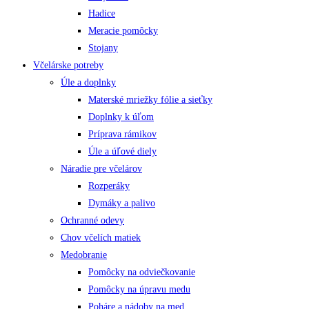
Hadice
Meracie pomôcky
Stojany
Včelárske potreby
Úle a doplnky
Materské mriežky fólie a sieťky
Doplnky k úľom
Príprava rámikov
Úle a úľové diely
Náradie pre včelárov
Rozperáky
Dymáky a palivo
Ochranné odevy
Chov včelích matiek
Medobranie
Pomôcky na odviečkovanie
Pomôcky na úpravu medu
Poháre a nádoby na med