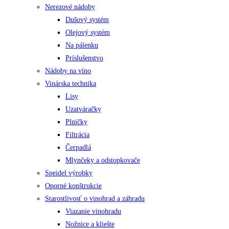
Nerezové nádoby
Dušový systém
Olejový systém
Na pálenku
Príslušenstvo
Nádoby na víno
Vinárska technika
Lisy
Uzatváračky
Plničky
Filtrácia
Čerpadlá
Mlynčeky a odstopkovače
Speidel výrobky
Oporné konštrukcie
Starostlivosť o vinohrad a záhradu
Viazanie vinohradu
Nožnice a kliešte