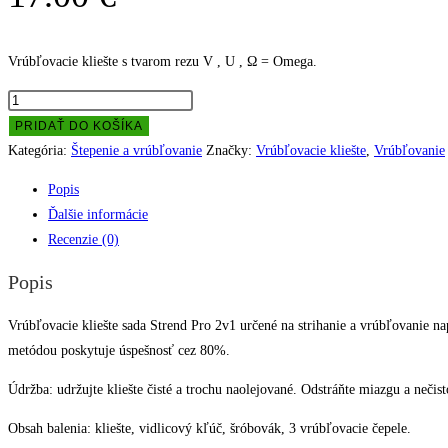
Vrúbľovacie kliešte s tvarom rezu V , U , Ω = Omega.
množstvo
Vrúbľovacie
PRIDAŤ DO KOŠÍKA
kliešte
Kategória:
Štepenie a vrúbľovanie
Značky:
Vrúbľovacie kliešte
,
Vrúbľovanie
sada
Popis
Ďalšie informácie
Recenzie (0)
Popis
Vrúbľovacie kliešte sada Strend Pro 2v1 určené na strihanie a vrúbľovanie 
metódou poskytuje úspešnosť cez 80%.
Údržba: udržujte kliešte čisté a trochu naolejované. Odstráňte miazgu a nečist
Obsah balenia: kliešte, vidlicový kľúč, šróbovák, 3 vrúbľovacie čepele.