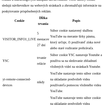
sledujú návštevníkov na webových stránkach a zhromažďujú informácie na
poskytovanie prispôsobených reklám.
Dĺžka
Cookie
Popis
trvania
Súbor cookie nastavený službou
5
YouTube na meranie šírky pásma,
VISITOR_INFO1_LIVE
mesiacov
ktorý určuje, či používateľ získa nové
27 dní
alebo staré rozhranie prehrávača.
Súbor cookie YSC nastavuje Youtube a
trvanie
YSC
používa sa na sledovanie zhliadnutí
relácie
vložených videí na stránkach Youtube.
YouTube nastavuje tento súbor cookie
yt-remote-connected-
na ukladanie predvolieb videa
nikdy
devices
používateľa pomocou vloženého videa
YouTube.
YouTube nastavuje tento súbor cookie
na ukladanie predvolieb videa