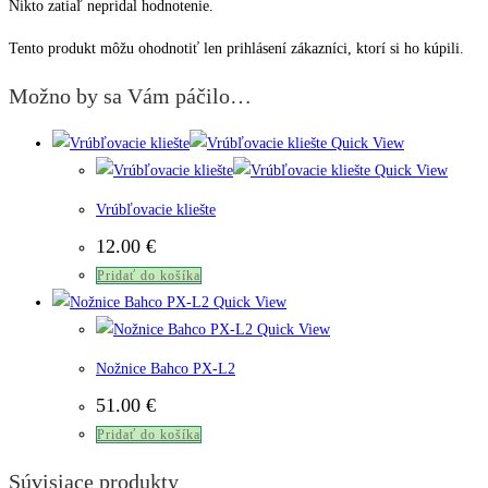
Nikto zatiaľ nepridal hodnotenie.
Tento produkt môžu ohodnotiť len prihlásení zákazníci, ktorí si ho kúpili.
Možno by sa Vám páčilo…
Quick View
Quick View
Vrúbľovacie kliešte
12.00
€
Pridať do košíka
Quick View
Quick View
Nožnice Bahco PX-L2
51.00
€
Pridať do košíka
Súvisiace produkty