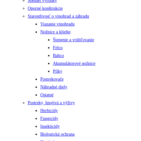
Speidel výrobky
Oporné konštrukcie
Starostlivosť o vinohrad a záhradu
Viazanie vinohradu
Nožnice a kliešte
Štepenie a vrúbľovanie
Felco
Bahco
Akumulátorové nožnice
Pílky
Postrekovače
Náhradné diely
Ostatné
Postreky, hnojivá a výživy
Herbicídy
Fungicídy
Insekticídy
Biologická ochrana