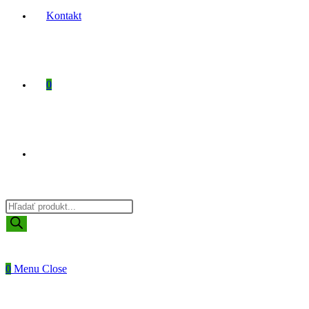
Kontakt
0
Toggle
Products
website
search
0
Menu
Close
search