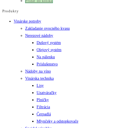
Pridať do košíka
Produkty
Vinárske potreby
Zakladanie ovocného kvasu
Nerezové nádoby
Dušový systém
Olejový systém
Na pálenku
Príslušenstvo
Nádoby na víno
Vinárska technika
Lisy
Uzatváračky
Plničky
Filtrácia
Čerpadlá
Mlynčeky a odstopkovače