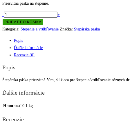
Priesvitná páska na štepenie.
množstvo
-
+
Štepárska
PRIDAŤ DO KOŠÍKA
páska
Kategória:
Štepenie a vrúbľovanie
Značka:
Štepárska páska
Popis
Ďalšie informácie
Recenzie (0)
Popis
Štepárska páska priesvitná 50m, slúžiaca pre štepenie/vrúbľovanie rôznych dr
Ďalšie informácie
Hmotnosť
0.1 kg
Recenzie