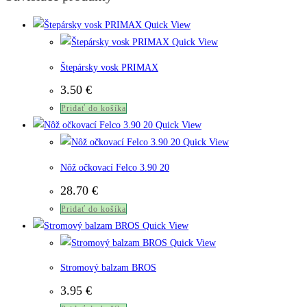
Quick View
Quick View
Štepársky vosk PRIMAX
3.50
€
Pridať do košíka
Quick View
Quick View
Nôž očkovací Felco 3.90 20
28.70
€
Pridať do košíka
Quick View
Quick View
Stromový balzam BROS
3.95
€