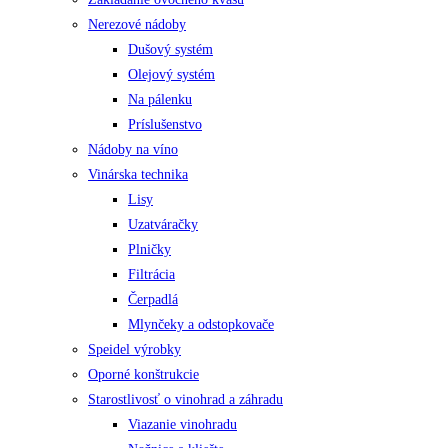
Nerezové nádoby
Dušový systém
Olejový systém
Na pálenku
Príslušenstvo
Nádoby na víno
Vinárska technika
Lisy
Uzatváračky
Plničky
Filtrácia
Čerpadlá
Mlynčeky a odstopkovače
Speidel výrobky
Oporné konštrukcie
Starostlivosť o vinohrad a záhradu
Viazanie vinohradu