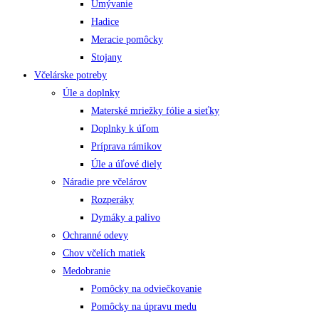
Umývanie
Hadice
Meracie pomôcky
Stojany
Včelárske potreby
Úle a doplnky
Materské mriežky fólie a sieťky
Doplnky k úľom
Príprava rámikov
Úle a úľové diely
Náradie pre včelárov
Rozperáky
Dymáky a palivo
Ochranné odevy
Chov včelích matiek
Medobranie
Pomôcky na odviečkovanie
Pomôcky na úpravu medu