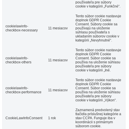
používateľa pre súbory
cookie v kategórii „Funkčné“.
Tento súbor cookie nastavuje
doplnok GDPR Cookie
Consent. Súbory cookie sa
cookielawinfo-
11 mesiacov
používajú na uloženie
checkbox-necessary
súhlasu používateľa s
ukladaním súborov cookie v
kategórii „Nevyhnutné“.
Tento súbor cookie nastavuje
doplnok GDPR Cookie
cookielawinfo-
Consent. Súbor cookie sa
11 mesiacov
checkbox-others
používa na uloženie súhlasu
používateľa pre súbory
cookie v kategórii „Iné.
Tento súbor cookie nastavuje
doplnok GDPR Cookie
cookielawinfo-
Consent. Súbor cookie sa
11 mesiacov
checkbox-performance
používa na uloženie súhlasu
používateľa pre súbory
cookie v kategórii „Výkon“.
Zaznamená predvolený stav
tlačidla príslušnej kategórie a
CookieLawInfoConsent
1 rok
stav CCPA. Funguje iba v
koordinácii s primárnym
súborom cookie.