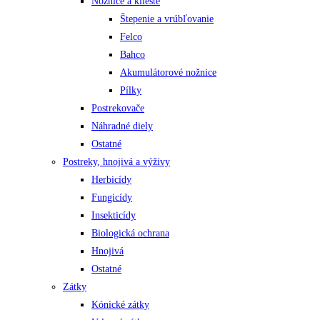
Nožnice a kliešte
Štepenie a vrúbľovanie
Felco
Bahco
Akumulátorové nožnice
Pílky
Postrekovače
Náhradné diely
Ostatné
Postreky, hnojivá a výživy
Herbicídy
Fungicídy
Insekticídy
Biologická ochrana
Hnojivá
Ostatné
Zátky
Kónické zátky