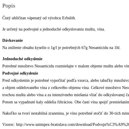
Popis
Čistý uhličitan vápenatý od výrobcu Erbslöh.
Je určený na podvojné a jednoduché odkyslovaniu muštu, vína.
Dávkovanie
Na zníženie obsahu kyselín o 1g/l je potrebných 67g Neoanticidu na 1hl.
Jednoduché odkyslenie
Potrebné množstvo Neoanticidu rozmiešajte v malom objeme muštu alebo vína
Podvojné odkyslenie
Pred odkyslením je potrebné vypočítať podľa vzorca, alebo tabuľky množstv
a objem oddelovaného vína z celkového objemu vína. Celkové množstvo Neoan
trochou muštu alebo vína a za intenzívneho miešania vliať do odkyslovanej čas
Potom sa vypadnuté kaly oddelia filtráciou. Obe časti vína spojiť premiešaní
Nakoľko sa tvorí nestabilná zrazenina, je víno potrebné stočiť do 30-tich mi
Vzorec: http://www.unimpex-bratislava.com/download/Podvojn%C3%A9%20