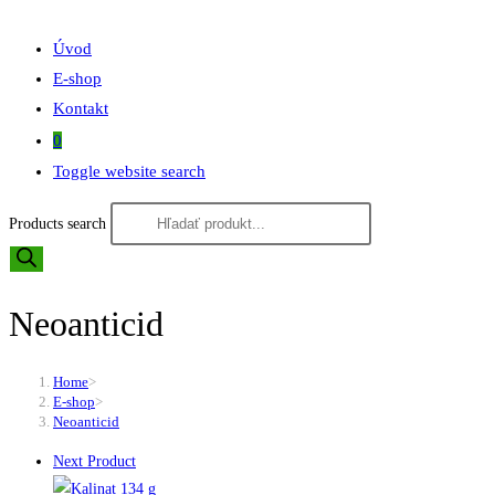
Úvod
E-shop
Kontakt
0
Toggle website search
Products search
Neoanticid
Home
>
E-shop
>
Neoanticid
Next Product