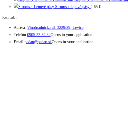
Stromset lepové pásy
2.65
€
Kontakt
Adresa:
Vinohradnícka ul. 3229/29, Levice
Telefón:
0905 22 52 32
Opens in your application
Email:
pedap@pedap.sk
Opens in your application
Telefón do predajne
☏ 0907 782 859
Pracovné dni 8:00 - 17:00
Sobota 8:00 - 11:30