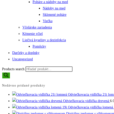
Poháre a nádoby na med
Nádoby na med
Sklenené poháre
Viečka
Včelárske zariadenia
Kŕmenie včiel
Liečivá kyseliny a dezinfekcia
Pomôcky
Darčeky a doplnky
Uncategorized
Products search
Nedávno pridané produkty
Odviečkovacia vidlička 21i lom
Odviečkovacia vidlička drevená
6.
Odviečkovacia vidlička lomená 
Digitálny teplomer s vlhkomero