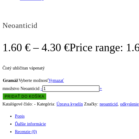
Neoanticid
1.60
€
–
4.30
€
Price range: 1.
Čistý uhličitan vápenatý
Gramáž
Vyberte možnosť
Vymazať
množstvo Neoanticid
-
+
PRIDAŤ DO KOŠÍKA
Katalógové číslo:
-
Kategória:
Úprava kyselín
Značky:
neoanticid
,
odkyslenie
Popis
Ďalšie informácie
Recenzie (0)