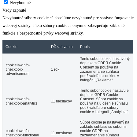
Nevyhnutné
Vždy zapnuté
Nevyhnutné súbory cookie sú absolútne nevyhnutné pre správne fungovanie
webovej stránky. Tieto súbory cookie anonymne zabezpečujú základné
funkcie a bezpečnostné prvky webovej stránky.
Cookie
Dĺžka trvania
Popis
Tento súbor cookie nastavený
doplnkom GDPR Cookie
cookielawinfo-
Consent sa používa na
checkbox-
1 rok
zaznamenanie súhlasu
advertisement
používateľa s cookies v
kategórii „Reklama“.
Tento súbor cookie nastavuje
doplnok GDPR Cookie
cookielawinfo-
Consent. Súbor cookie sa
11 mesiacov
checkbox-analytics
používa na uloženie súhlasu
používateľa pre súbory
cookie v kategórii „Analytika“.
Súbor cookie je nastavený na
základe súhlasu so súbormi
cookielawinfo-
cookie GDPR na
11 mesiacov
checkbox-functional
zaznamenanie súhlasu