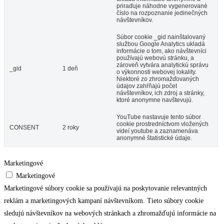
priraďuje náhodne vygenerované
číslo na rozpoznanie jedinečných
návštevníkov.
Súbor cookie _gid nainštalovaný
službou Google Analytics ukladá
informácie o tom, ako návštevníci
používajú webovú stránku, a
zároveň vytvára analytickú správu
_gid
1 deň
o výkonnosti webovej lokality.
Niektoré zo zhromažďovaných
údajov zahŕňajú počet
návštevníkov, ich zdroj a stránky,
ktoré anonymne navštevujú.
YouTube nastavuje tento súbor
cookie prostredníctvom vložených
CONSENT
2 roky
videí youtube a zaznamenáva
anonymné štatistické údaje.
Marketingové
Marketingové
Marketingové súbory cookie sa používajú na poskytovanie relevantných
reklám a marketingových kampaní návštevníkom. Tieto súbory cookie
sledujú návštevníkov na webových stránkach a zhromažďujú informácie na