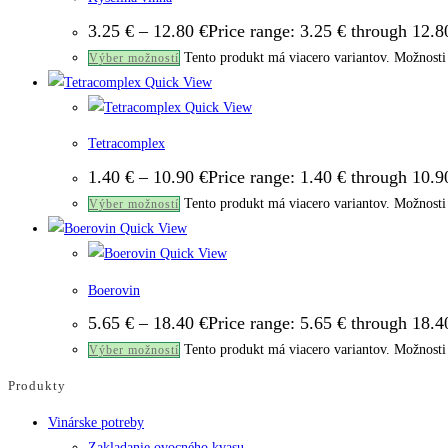
3.25
€
–
12.80
€
Price range: 3.25 € through 12.8
Tento produkt má viacero variantov. Možnosti 
Výber možností
Quick View
Quick View
Tetracomplex
1.40
€
–
10.90
€
Price range: 1.40 € through 10.9
Tento produkt má viacero variantov. Možnosti 
Výber možností
Quick View
Quick View
Boerovin
5.65
€
–
18.40
€
Price range: 5.65 € through 18.4
Tento produkt má viacero variantov. Možnosti 
Výber možností
Produkty
Vinárske potreby
Zakladanie ovocného kvasu