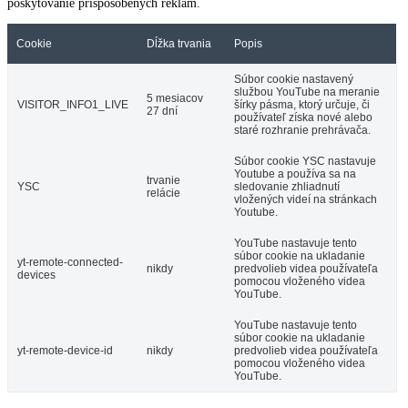
poskytovanie prispôsobených reklám.
Cookie
Dĺžka trvania
Popis
Súbor cookie nastavený
službou YouTube na meranie
5 mesiacov
VISITOR_INFO1_LIVE
šírky pásma, ktorý určuje, či
27 dní
používateľ získa nové alebo
staré rozhranie prehrávača.
Súbor cookie YSC nastavuje
Youtube a používa sa na
trvanie
YSC
sledovanie zhliadnutí
relácie
vložených videí na stránkach
Youtube.
YouTube nastavuje tento
súbor cookie na ukladanie
yt-remote-connected-
nikdy
predvolieb videa používateľa
devices
pomocou vloženého videa
YouTube.
YouTube nastavuje tento
súbor cookie na ukladanie
yt-remote-device-id
nikdy
predvolieb videa používateľa
pomocou vloženého videa
YouTube.