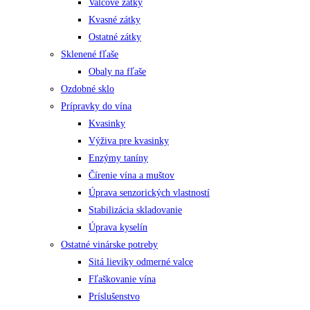
Valcové zátky
Kvasné zátky
Ostatné zátky
Sklenené fľaše
Obaly na fľaše
Ozdobné sklo
Prípravky do vína
Kvasinky
Výživa pre kvasinky
Enzýmy taníny
Čírenie vína a muštov
Úprava senzorických vlastností
Stabilizácia skladovanie
Úprava kyselín
Ostatné vinárske potreby
Sitá lieviky odmerné valce
Fľaškovanie vína
Príslušenstvo