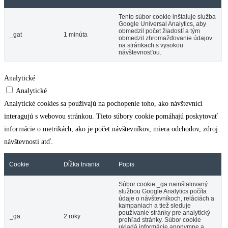
Tento súbor cookie inštaluje služba
Google Universal Analytics, aby
obmedzil počet žiadostí a tým
_gat
1 minúta
obmedzil zhromažďovanie údajov
na stránkach s vysokou
návštevnosťou.
Analytické
Analytické
Analytické cookies sa používajú na pochopenie toho, ako návštevníci
interagujú s webovou stránkou. Tieto súbory cookie pomáhajú poskytovať
informácie o metrikách, ako je počet návštevníkov, miera odchodov, zdroj
návštevnosti atď.
Cookie
Dĺžka trvania
Popis
Súbor cookie _ga nainštalovaný
službou Google Analytics počíta
údaje o návštevníkoch, reláciách a
kampaniach a tiež sleduje
používanie stránky pre analytický
_ga
2 roky
prehľad stránky. Súbor cookie
ukladá informácie anonymne a