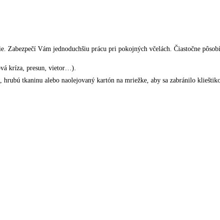
 Zabezpečí Vám jednoduchšiu prácu pri pokojných včelách. Čiastočne pôsobí a
á kríza, presun, vietor…).
, hrubú tkaninu alebo naolejovaný kartón na mriežke, aby sa zabránilo klieštik