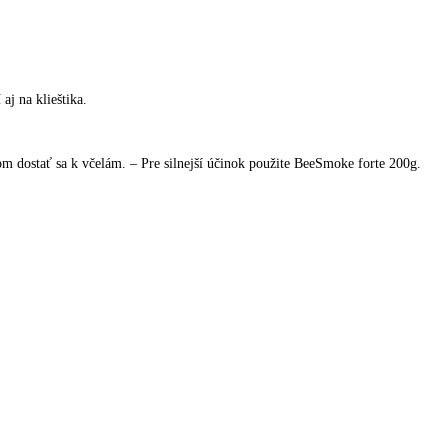
j na klieštika.
om dostať sa k včelám. – Pre silnejší účinok použite BeeSmoke forte 200g.