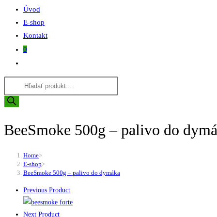
Úvod
E-shop
Kontakt
0
Toggle
website
Products
search
search
BeeSmoke 500g – palivo do dym
Home
>
E-shop
>
BeeSmoke 500g – palivo do dymáka
Previous Product
Next Product