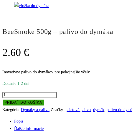
BeeSmoke 500g – palivo do dymáka
2.60
€
Inovatívne palivo do dymákov pre pokojnejšie včely
Dodanie 1-2 dni
množstvo
BeeSmoke
PRIDAŤ DO KOŠÍKA
500g
Kategória:
Dymáky a palivo
Značky:
peletové palivo
,
dymák
,
palivo do dym
-
Popis
palivo
Ďalšie informácie
do