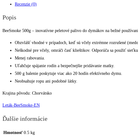
Recenzie (0)
dymáka
Popis
BeeSmoke 500g – inovatívne peletové palivo do dymákov na bežné používanie.
Obzvlášť vhodné v prípadoch, keď sú včely extrémne rozrušené (medov
Neškodné pre včely, omráči časť klieštikov. Odporúča sa použiť sieťku
Menej rabovania.
Uľahčuje spájanie rodín a bezpečnejšie pridávanie matky.
500 g balenie poskytuje viac ako 20 hodín efektívneho dymu.
Neobsahuje ropu ani podobné látky.
Krajina pôvodu: Chorvátsko
Leták-BeeSmoke-EN
Ďalšie informácie
Hmotnosť
0.5 kg