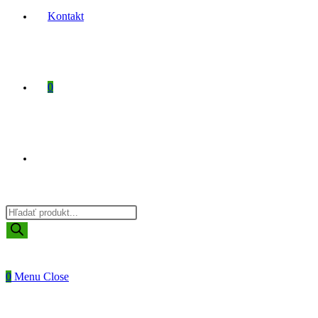
Kontakt
0
Toggle
Products
website
search
0
Menu
Close
search