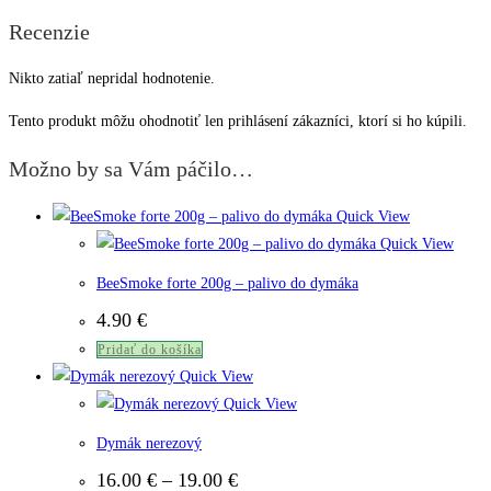
Recenzie
Nikto zatiaľ nepridal hodnotenie.
Tento produkt môžu ohodnotiť len prihlásení zákazníci, ktorí si ho kúpili.
Možno by sa Vám páčilo…
Quick View
Quick View
BeeSmoke forte 200g – palivo do dymáka
4.90
€
Pridať do košíka
Quick View
Quick View
Dymák nerezový
Price
16.00
€
–
19.00
€