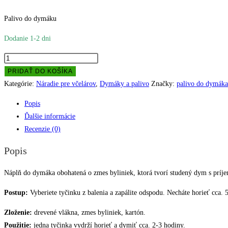
Palivo do dymáku
Dodanie 1-2 dni
množstvo
Náplň
PRIDAŤ DO KOŠÍKA
do
Kategórie:
Náradie pre včelárov
,
Dymáky a palivo
Značky:
palivo do dymáka
dymáka
Popis
Ďalšie informácie
Recenzie (0)
Popis
Náplň do dymáka obohatená o zmes byliniek, ktorá tvorí studený dym s príj
Postup:
Vyberiete tyčinku z balenia a zapálite odspodu. Necháte horieť cca. 
Zloženie:
drevené vlákna, zmes byliniek, kartón.
Použitie:
jedna tyčinka vydrží horieť a dymiť cca. 2-3 hodiny.