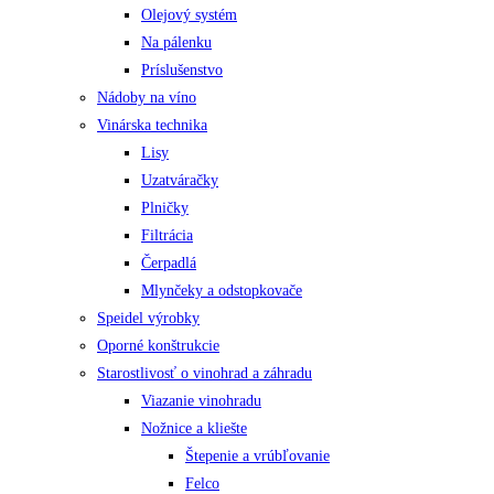
Olejový systém
môžete
Na pálenku
vybrať
Príslušenstvo
na
Nádoby na víno
stránke
Vinárska technika
produktu.
Lisy
Uzatváračky
Plničky
Filtrácia
Čerpadlá
Mlynčeky a odstopkovače
Speidel výrobky
Oporné konštrukcie
Starostlivosť o vinohrad a záhradu
Viazanie vinohradu
Nožnice a kliešte
Štepenie a vrúbľovanie
Felco