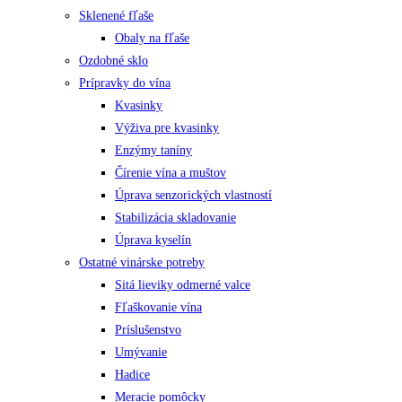
Sklenené fľaše
Obaly na fľaše
Ozdobné sklo
Prípravky do vína
Kvasinky
Výživa pre kvasinky
Enzýmy taníny
Čírenie vína a muštov
Úprava senzorických vlastností
Stabilizácia skladovanie
Úprava kyselín
Ostatné vinárske potreby
Sitá lieviky odmerné valce
Fľaškovanie vína
Príslušenstvo
Umývanie
Hadice
Meracie pomôcky