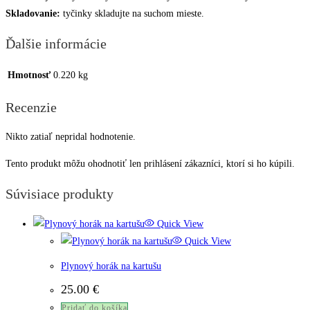
Skladovanie:
tyčinky skladujte na suchom mieste.
Ďalšie informácie
Hmotnosť
0.220 kg
Recenzie
Nikto zatiaľ nepridal hodnotenie.
Tento produkt môžu ohodnotiť len prihlásení zákazníci, ktorí si ho kúpili.
Súvisiace produkty
Quick View
Quick View
Plynový horák na kartušu
25.00
€
Pridať do košíka