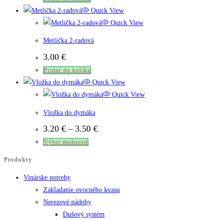
Quick View
Quick View
Metlička 2-radová
3.00
€
Pridať do košíka
Quick View
Quick View
Vložka do dymáka
Price
3.20
€
–
3.50
€
range:
Tento
Výber možností
3.20 €
through
produkt
Produkty
3.50 €
má
Vinárske potreby
viacero
Zakladanie ovocného kvasu
variantov.
Nerezové nádoby
Možnosti
Dušový systém
si