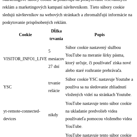
reklám a marketingových kampaní návštevníkom. Tieto súbory cookie
sledujú návštevníkov na webových stránkach a zhromažďujú informácie na
poskytovanie prispôsobených reklám.
Dĺžka
Cookie
Popis
trvania
Súbor cookie nastavený službou
5
YouTube na meranie šírky pásma,
VISITOR_INFO1_LIVE
mesiacov
ktorý určuje, či používateľ získa nové
27 dní
alebo staré rozhranie prehrávača.
Súbor cookie YSC nastavuje Youtube a
trvanie
YSC
používa sa na sledovanie zhliadnutí
relácie
vložených videí na stránkach Youtube.
YouTube nastavuje tento súbor cookie
yt-remote-connected-
na ukladanie predvolieb videa
nikdy
devices
používateľa pomocou vloženého videa
YouTube.
YouTube nastavuje tento súbor cookie