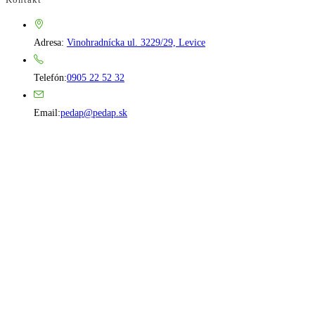
Adresa:
Vinohradnícka ul. 3229/29, Levice
Opens
Telefón:
0905 22 52 32
in
your
Opens
Email:
pedap@pedap.sk
application
in
your
application
Telefón do predajne
☏ 0907 782 859
Pracovné dni 8:00 - 17:00
Sobota 8:00 - 11:30