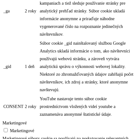
kampaniach a tiež sleduje používanie stránky pre
_ga
2 roky
analytický prehľad stránky. Súbor cookie ukladá
informácie anonymne a priraďuje náhodne
vygenerované číslo na rozpoznanie jedinečných
návštevníkov.
Súbor cookie _gid nainštalovaný službou Google
Analytics ukladá informácie o tom, ako návštevníci
používajú webovú stránku, a zároveň vytvára
_gid
1 deň
analytickú správu o výkonnosti webovej lokality.
Niektoré zo zhromažďovaných údajov zahŕňajú počet
návštevníkov, ich zdroj a stránky, ktoré anonymne
navštevujú.
YouTube nastavuje tento súbor cookie
CONSENT
2 roky
prostredníctvom vložených videí youtube a
zaznamenáva anonymné štatistické údaje.
Marketingové
Marketingové
Marketingové súbory cookie sa používajú na poskytovanie relevantných