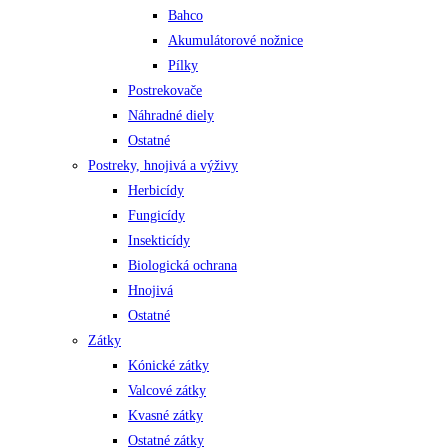
Bahco
Akumulátorové nožnice
Pílky
Postrekovače
Náhradné diely
Ostatné
Postreky, hnojivá a výživy
Herbicídy
Fungicídy
Insekticídy
Biologická ochrana
Hnojivá
Ostatné
Zátky
Kónické zátky
Valcové zátky
Kvasné zátky
Ostatné zátky