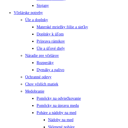
Stojany
Včelárske potreby
Úle a doplnky
Materské mriežky fólie a sieťky
Doplnky k úľom
Príprava rámikov
Úle a úľové diely
Náradie pre včelárov
Rozperáky
Dymáky a palivo
Ochranné odevy
Chov včelích matiek
Medobranie
Pomôcky na odviečkovanie
Pomôcky na úpravu medu
Poháre a nádoby na med
Nádoby na med
Sklenené poháre