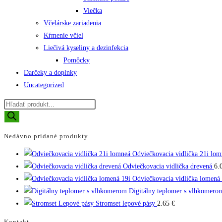
Viečka
Včelárske zariadenia
Kŕmenie včiel
Liečivá kyseliny a dezinfekcia
Pomôcky
Darčeky a doplnky
Uncategorized
Products
search
Nedávno pridané produkty
Odviečkovacia vidlička 21i lom
Odviečkovacia vidlička drevená
6.
Odviečkovacia vidlička lomená 
Digitálny teplomer s vlhkomero
Stromset lepové pásy
2.65
€
Kontakt