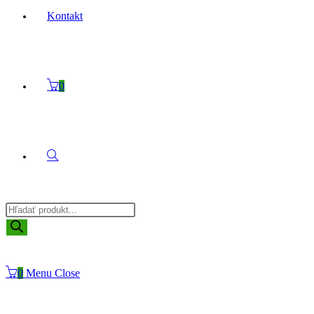
Kontakt
0
Toggle
Products
website
search
0
Menu
Close
search