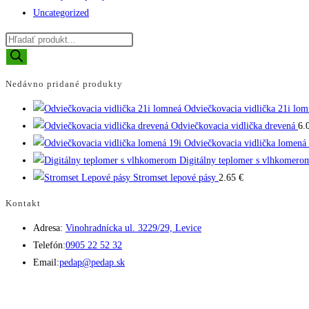
Uncategorized
Products
search
Nedávno pridané produkty
Odviečkovacia vidlička 21i lom
Odviečkovacia vidlička drevená
6.
Odviečkovacia vidlička lomená 
Digitálny teplomer s vlhkomero
Stromset lepové pásy
2.65
€
Kontakt
Adresa:
Vinohradnícka ul. 3229/29, Levice
Opens
Telefón:
0905 22 52 32
in
Opens
Email:
pedap@pedap.sk
your
in
application
your