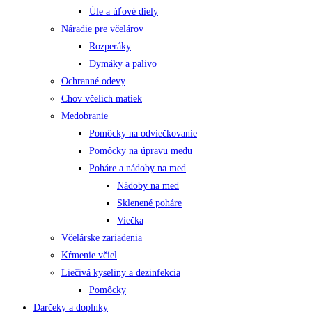
Úle a úľové diely
Náradie pre včelárov
Rozperáky
Dymáky a palivo
Ochranné odevy
Chov včelích matiek
Medobranie
Pomôcky na odviečkovanie
Pomôcky na úpravu medu
Poháre a nádoby na med
Nádoby na med
Sklenené poháre
Viečka
Včelárske zariadenia
Kŕmenie včiel
Liečivá kyseliny a dezinfekcia
Pomôcky
Darčeky a doplnky