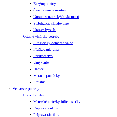
Enzýmy taníny
Čírenie vína a muštov
Úprava senzorických vlastností
Stabilizácia skladovanie
Úprava kyselín
Ostatné vinárske potreby
Sitá lieviky odmerné valce
Fľaškovanie vína
Príslušenstvo
Umývanie
Hadice
Meracie pomôcky
Stojany
Včelárske potreby
Úle a doplnky
Materské mriežky fólie a sieťky
Doplnky k úľom
Príprava rámikov