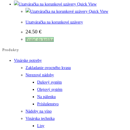
through
produkt
Quick View
2.80 €
má
Quick View
viacero
Uzatváračka na korunkové uzávery
variantov.
24.50
€
Možnosti
Pridať do košíka
si
môžete
Produkty
vybrať
Vinárske potreby
na
Zakladanie ovocného kvasu
stránke
Nerezové nádoby
produktu.
Dušový systém
Olejový systém
Na pálenku
Príslušenstvo
Nádoby na víno
Vinárska technika
Lisy