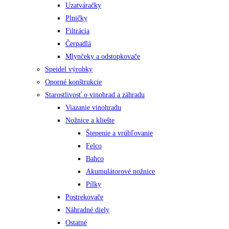
Uzatváračky
Plničky
Filtrácia
Čerpadlá
Mlynčeky a odstopkovače
Speidel výrobky
Oporné konštrukcie
Starostlivosť o vinohrad a záhradu
Viazanie vinohradu
Nožnice a kliešte
Štepenie a vrúbľovanie
Felco
Bahco
Akumulátorové nožnice
Pílky
Postrekovače
Náhradné diely
Ostatné