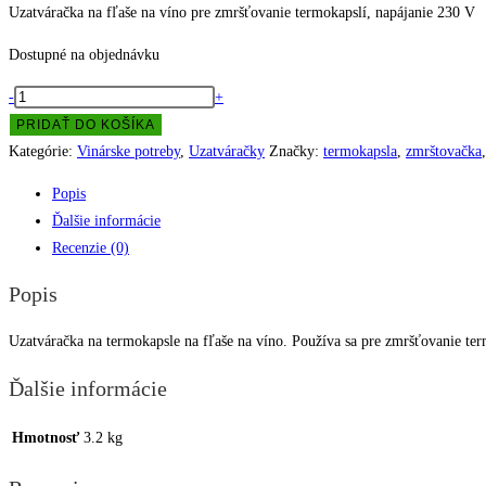
Uzatváračka na fľaše na víno pre zmršťovanie termokapslí, napájanie 230 V
Dostupné na objednávku
množstvo
-
+
Uzatváračka
PRIDAŤ DO KOŠÍKA
na
Kategórie:
Vinárske potreby
,
Uzatváračky
Značky:
termokapsla
,
zmrštovačka
termokapsle
Popis
Ďalšie informácie
Recenzie (0)
Popis
Uzatváračka na termokapsle na fľaše na víno. Používa sa pre zmršťovanie ter
Ďalšie informácie
Hmotnosť
3.2 kg