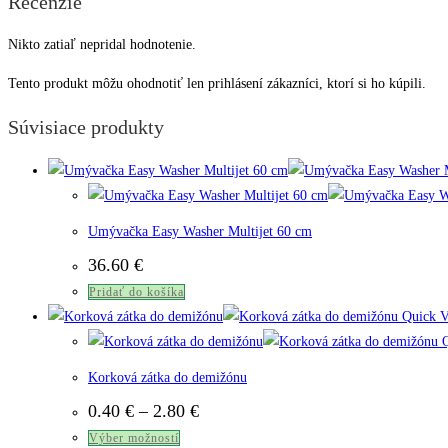
Recenzie
Nikto zatiaľ nepridal hodnotenie.
Tento produkt môžu ohodnotiť len prihlásení zákazníci, ktorí si ho kúpili.
Súvisiace produkty
Umývačka Easy Washer Multijet 60 cm
36.60
€
Pridať do košíka
Quick V
Q
Korková zátka do demižónu
Price
0.40
€
–
2.80
€
range:
Tento
Výber možností
0.40 €