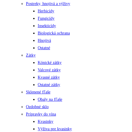
Postreky, hnojivá a výživy
Herbicídy
Fungicídy
Insekticídy
Biologická ochrana
Hnojivá
Ostatné
Zátky
Kónické zátky
Valcové zátky
Kvasné zátky
Ostatné zátky
Sklenené fľaše
Obaly na fľaše
Ozdobné sklo
Prípravky do vína
Kvasinky
Výživa pre kvasinky