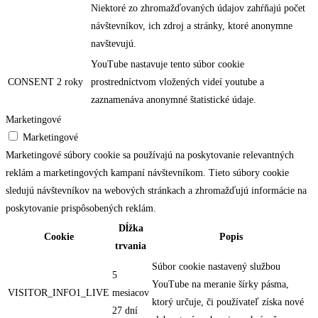
Niektoré zo zhromažďovaných údajov zahŕňajú počet
návštevníkov, ich zdroj a stránky, ktoré anonymne
navštevujú.
YouTube nastavuje tento súbor cookie
CONSENT
2 roky
prostredníctvom vložených videí youtube a
zaznamenáva anonymné štatistické údaje.
Marketingové
Marketingové
Marketingové súbory cookie sa používajú na poskytovanie relevantných
reklám a marketingových kampaní návštevníkom. Tieto súbory cookie
sledujú návštevníkov na webových stránkach a zhromažďujú informácie na
poskytovanie prispôsobených reklám.
Dĺžka
Cookie
Popis
trvania
Súbor cookie nastavený službou
5
YouTube na meranie šírky pásma,
VISITOR_INFO1_LIVE
mesiacov
ktorý určuje, či používateľ získa nové
27 dní