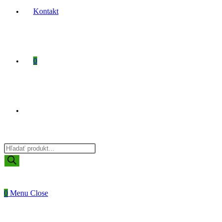
Kontakt
0
Toggle
Products
website
search
0
Menu
Close
search