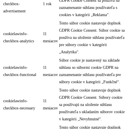
GDPR Cookie Consent sa používa na
checkbox-
1 rok
zaznamenanie súhlasu používateľa s
advertisement
cookies v kategórii „Reklama“.
Tento súbor cookie nastavuje doplnok
GDPR Cookie Consent. Súbor cookie sa
cookielawinfo-
11
používa na uloženie súhlasu používateľa
checkbox-analytics
mesiacov
pre súbory cookie v kategórii
„Analytika“.
Súbor cookie je nastavený na základe
cookielawinfo-
11
súhlasu so súbormi cookie GDPR na
checkbox-functional
mesiacov
zaznamenanie súhlasu používateľa pre
súbory cookie v kategórii „Funkčné“.
Tento súbor cookie nastavuje doplnok
GDPR Cookie Consent. Súbory cookie
cookielawinfo-
11
sa používajú na uloženie súhlasu
checkbox-necessary
mesiacov
používateľa s ukladaním súborov cookie
v kategórii „Nevyhnutné“.
Tento súbor cookie nastavuje doplnok