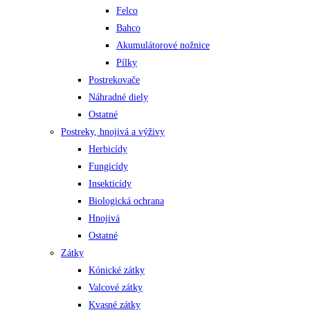
Felco
Bahco
Akumulátorové nožnice
Pílky
Postrekovače
Náhradné diely
Ostatné
Postreky, hnojivá a výživy
Herbicídy
Fungicídy
Insekticídy
Biologická ochrana
Hnojivá
Ostatné
Zátky
Kónické zátky
Valcové zátky
Kvasné zátky