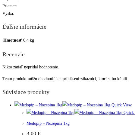
Priemer:
Výška:
Ďalšie informácie
Hmotnosť
0.4 kg
Recenzie
Nikto zatiaľ nepridal hodnotenie.
Tento produkt môžu ohodnotiť len prihlásení zákazníci, ktorí si ho kúpili.
Súvisiace produkty
Quick View
Quick
Medopip – Nozepina 1kg
3.00
€