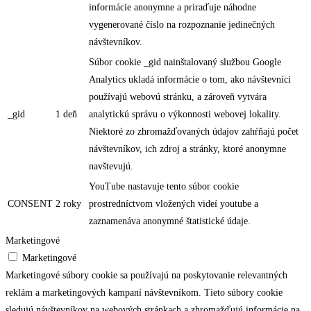
informácie anonymne a priraďuje náhodne
vygenerované číslo na rozpoznanie jedinečných
návštevníkov.
Súbor cookie _gid nainštalovaný službou Google
Analytics ukladá informácie o tom, ako návštevníci
používajú webovú stránku, a zároveň vytvára
_gid
1 deň
analytickú správu o výkonnosti webovej lokality.
Niektoré zo zhromažďovaných údajov zahŕňajú počet
návštevníkov, ich zdroj a stránky, ktoré anonymne
navštevujú.
YouTube nastavuje tento súbor cookie
CONSENT
2 roky
prostredníctvom vložených videí youtube a
zaznamenáva anonymné štatistické údaje.
Marketingové
Marketingové
Marketingové súbory cookie sa používajú na poskytovanie relevantných
reklám a marketingových kampaní návštevníkom. Tieto súbory cookie
sledujú návštevníkov na webových stránkach a zhromažďujú informácie na