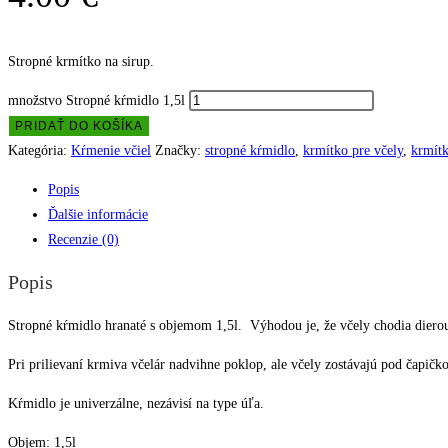
Stropné krmítko na sirup.
množstvo Stropné kŕmidlo 1,5l
PRIDAŤ DO KOŠÍKA
Kategória:
Kŕmenie včiel
Značky:
stropné kŕmidlo
,
krmítko pre včely
,
krmítk
Popis
Ďalšie informácie
Recenzie (0)
Popis
Stropné kŕmidlo hranaté s objemom 1,5l. Výhodou je, že včely chodia dierou 
Pri prilievaní krmiva včelár nadvihne poklop, ale včely zostávajú pod čapičko
Kŕmidlo je univerzálne, nezávisí na type úľa.
Objem: 1,5l