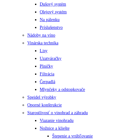
Dušový systém
Olejový systém
Na pálenku
Príslušenstvo
Nádoby na víno
Vinárska technika
Lisy
Uzatváračky
Plničky
Filtrácia
Čerpadlá
Mlynčeky a odstopkovače
Speidel výrobky
Oporné konštrukcie
Starostlivosť o vinohrad a záhradu
Viazanie vinohradu
Nožnice a kliešte
Štepenie a vrúbľovanie