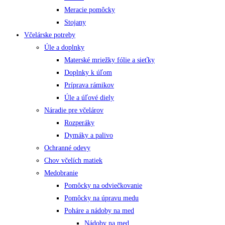
Meracie pomôcky
Stojany
Včelárske potreby
Úle a doplnky
Materské mriežky fólie a sieťky
Doplnky k úľom
Príprava rámikov
Úle a úľové diely
Náradie pre včelárov
Rozperáky
Dymáky a palivo
Ochranné odevy
Chov včelích matiek
Medobranie
Pomôcky na odviečkovanie
Pomôcky na úpravu medu
Poháre a nádoby na med
Nádoby na med