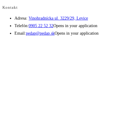
Kontakt
Adresa:
Vinohradnícka ul. 3229/29, Levice
Telefón:
0905 22 52 32
Opens in your application
Email:
pedap@pedap.sk
Opens in your application
Telefón do predajne
☏ 0907 782 859
Pracovné dni 8:00 - 17:00
Sobota 8:00 - 11:30