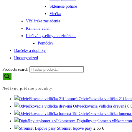
Sklenené poháre
Viečka
Včelárske zariadenia
Kŕmenie včiel
Liečivá kyseliny a dezinfekcia
Pomôcky
Darčeky a doplnky
Uncategorized
Products search
Nedávno pridané produkty
Odviečkovacia vidlička 21i lom
Odviečkovacia vidlička drevená
6.
Odviečkovacia vidlička lomená 
Digitálny teplomer s vlhkomero
Stromset lepové pásy
2.65
€