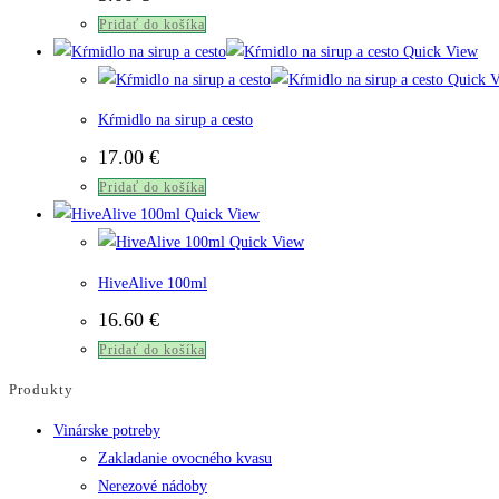
Pridať do košíka
Quick View
Quick V
Kŕmidlo na sirup a cesto
17.00
€
Pridať do košíka
Quick View
Quick View
HiveAlive 100ml
16.60
€
Pridať do košíka
Produkty
Vinárske potreby
Zakladanie ovocného kvasu
Nerezové nádoby