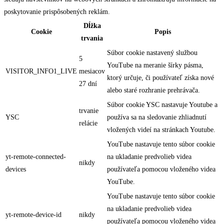
poskytovanie prispôsobených reklám.
Dĺžka
Cookie
Popis
trvania
Súbor cookie nastavený službou
5
YouTube na meranie šírky pásma,
VISITOR_INFO1_LIVE
mesiacov
ktorý určuje, či používateľ získa nové
27 dní
alebo staré rozhranie prehrávača.
Súbor cookie YSC nastavuje Youtube a
trvanie
YSC
používa sa na sledovanie zhliadnutí
relácie
vložených videí na stránkach Youtube.
YouTube nastavuje tento súbor cookie
yt-remote-connected-
na ukladanie predvolieb videa
nikdy
devices
používateľa pomocou vloženého videa
YouTube.
YouTube nastavuje tento súbor cookie
na ukladanie predvolieb videa
yt-remote-device-id
nikdy
používateľa pomocou vloženého videa