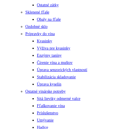
Ostatné zátky
Sklenené fľaše
Obaly na fľaše
Ozdobné sklo
Prípravky do vína
Kvasinky
Výživa pre kvasinky
Enzýmy taníny
Čírenie vína a muštov
Úprava senzorických vlastností
Stabilizácia skladovanie
Úprava kyselín
Ostatné vinárske potreby
Sitá lieviky odmerné valce
Fľaškovanie vína
Príslušenstvo
Umývanie
Hadice