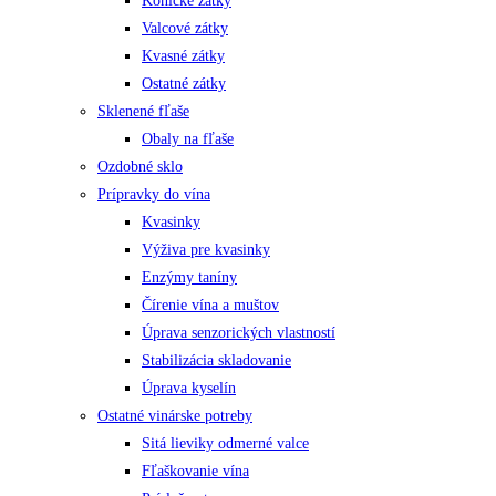
Kónické zátky
Valcové zátky
Kvasné zátky
Ostatné zátky
Sklenené fľaše
Obaly na fľaše
Ozdobné sklo
Prípravky do vína
Kvasinky
Výživa pre kvasinky
Enzýmy taníny
Čírenie vína a muštov
Úprava senzorických vlastností
Stabilizácia skladovanie
Úprava kyselín
Ostatné vinárske potreby
Sitá lieviky odmerné valce
Fľaškovanie vína