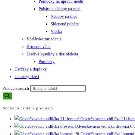
Pomôcky na úpravu medu
Poháre a nádoby na med
Nádoby na med
Sklenené poháre
Viečka
Včelárske zariadenia
Kŕmenie včiel
Liečivá kyseliny a dezinfekcia
Pomôcky
Darčeky a doplnky
Uncategorized
Products search
Nedávno pridané produkty
Odviečkovacia vidlička 21i lom
Odviečkovacia vidlička drevená
6.
Odviečkovacia vidlička lomená 