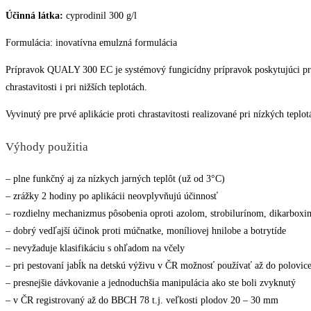
Účinná látka:
cyprodinil 300 g/l
Formulácia: inovatívna emulzná formulácia
Prípravok QUALY 300 EC je systémový fungicídny prípravok poskytujúci preven
chrastavitosti i pri nižších teplotách.
Vyvinutý pre prvé aplikácie proti chrastavitosti realizované pri nízkých tepl
Výhody použitia
– plne funkčný aj za nízkych jarných teplôt (už od 3°C)
– zrážky 2 hodiny po aplikácii neovplyvňujú účinnosť
– rozdielny mechanizmus pôsobenia oproti azolom, strobilurínom, dikarbox
– dobrý vedľajší účinok proti múčnatke, moníliovej hnilobe a botrytíde
– nevyžaduje klasifikáciu s ohľadom na včely
– pri pestovaní jabĺk na detskú výživu v ČR možnosť používať až do polovice
– presnejšie dávkovanie a jednoduchšia manipulácia ako ste boli zvyknutý
– v ČR registrovaný až do BBCH 78 t.j. veľkosti plodov 20 – 30 mm