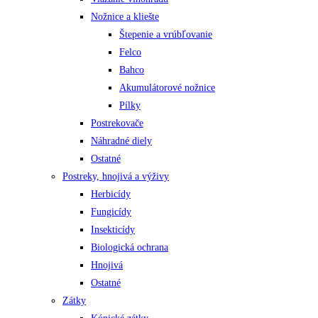
Nožnice a kliešte
Štepenie a vrúbľovanie
Felco
Bahco
Akumulátorové nožnice
Pílky
Postrekovače
Náhradné diely
Ostatné
Postreky, hnojivá a výživy
Herbicídy
Fungicídy
Insekticídy
Biologická ochrana
Hnojivá
Ostatné
Zátky