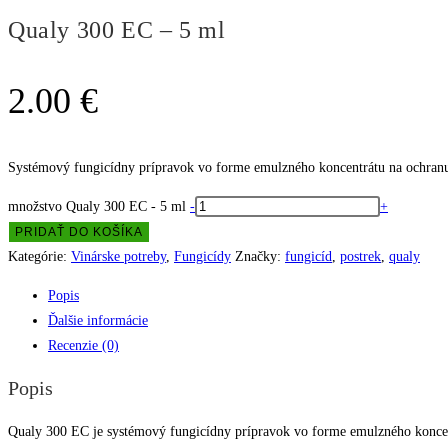
Qualy 300 EC – 5 ml
2.00
€
Systémový fungicídny prípravok vo forme emulzného koncentrátu na ochranu ja
množstvo Qualy 300 EC - 5 ml
-
+
PRIDAŤ DO KOŠÍKA
Kategórie:
Vinárske potreby
,
Fungicídy
Značky:
fungicíd
,
postrek
,
qualy
Popis
Ďalšie informácie
Recenzie (0)
Popis
Qualy 300 EC je systémový fungicídny prípravok vo forme emulzného koncentrá