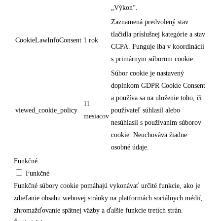
„Výkon“.
Zaznamená predvolený stav
tlačidla príslušnej kategórie a stav
CookieLawInfoConsent
1 rok
CCPA. Funguje iba v koordinácii
s primárnym súborom cookie.
Súbor cookie je nastavený
doplnkom GDPR Cookie Consent
a používa sa na uloženie toho, či
11
viewed_cookie_policy
používateľ súhlasil alebo
mesiacov
nesúhlasil s používaním súborov
cookie. Neuchováva žiadne
osobné údaje.
Funkčné
Funkčné
Funkčné súbory cookie pomáhajú vykonávať určité funkcie, ako je
zdieľanie obsahu webovej stránky na platformách sociálnych médií,
zhromažďovanie spätnej väzby a ďalšie funkcie tretích strán.