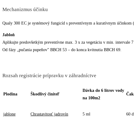
Mechanizmus účinku
Qualy 300 EC je systémový fungicíd s preventívnym a kuratívnym účinkom (d
Jabloň
Aplikujte predovšetkým preventívne max. 3 x za vegetáciu v min. intervale 7 
Od fázy „pučania pupeňov” BBCH 53 – do konca kvitnutia BBCH 69.
Rozsah registrácie prípravku v záhradníctve
Dávka do 6 litrov vody
Plodina
Škodlivý činiteľ
Čaka
na 100m2
jablone
Chrastavitosť jadrovín
5 ml
60 d