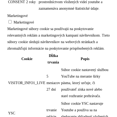
CONSENT
2 roky
prostredníctvom vložených videí youtube a
zaznamenáva anonymné štatistické údaje.
Marketingové
Marketingové
Marketingové súbory cookie sa používajú na poskytovanie
relevantných reklám a marketingových kampaní návštevníkom. Tieto
súbory cookie sledujú návštevníkov na webových stránkach a
zhromažďujú informácie na poskytovanie prispôsobených reklám.
Dĺžka
Cookie
Popis
trvania
Súbor cookie nastavený službou
5
YouTube na meranie šírky
VISITOR_INFO1_LIVE
mesiacov
pásma, ktorý určuje, či
27 dní
používateľ získa nové alebo
staré rozhranie prehrávača.
Súbor cookie YSC nastavuje
trvanie
Youtube a používa sa na
YSC
relácie
sledovanie zhliadnutí vložených