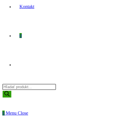
Kontakt
0
Toggle
Products
website
search
0
Menu
Close
search