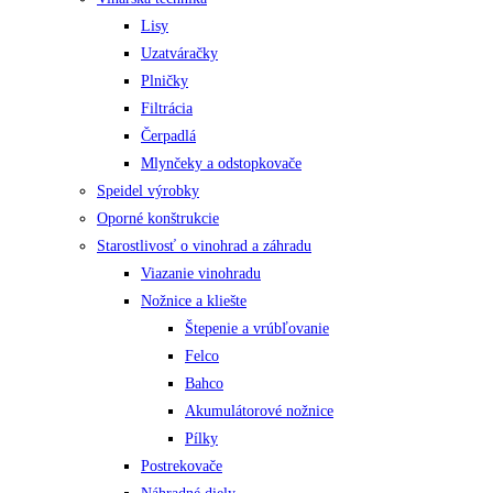
Lisy
Uzatváračky
Plničky
Filtrácia
Čerpadlá
Mlynčeky a odstopkovače
Speidel výrobky
Oporné konštrukcie
Starostlivosť o vinohrad a záhradu
Viazanie vinohradu
Nožnice a kliešte
Štepenie a vrúbľovanie
Felco
Bahco
Akumulátorové nožnice
Pílky
Postrekovače