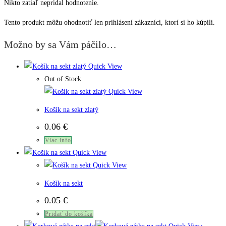
Nikto zatiaľ nepridal hodnotenie.
Tento produkt môžu ohodnotiť len prihlásení zákazníci, ktorí si ho kúpili.
Možno by sa Vám páčilo…
Quick View
Out of Stock
Quick View
Košík na sekt zlatý
0.06
€
Viac info
Quick View
Quick View
Košík na sekt
0.05
€
Pridať do košíka