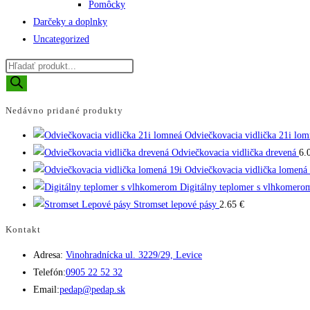
Pomôcky
Darčeky a doplnky
Uncategorized
Products
search
Nedávno pridané produkty
Odviečkovacia vidlička 21i lom
Odviečkovacia vidlička drevená
6.
Odviečkovacia vidlička lomená 
Digitálny teplomer s vlhkomero
Stromset lepové pásy
2.65
€
Kontakt
Adresa:
Vinohradnícka ul. 3229/29, Levice
Opens
Telefón:
0905 22 52 32
in
Opens
Email:
pedap@pedap.sk
your
in