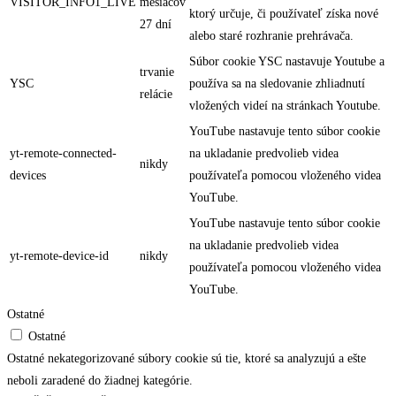
VISITOR_INFO1_LIVE
mesiacov
ktorý určuje, či používateľ získa nové
27 dní
alebo staré rozhranie prehrávača.
Súbor cookie YSC nastavuje Youtube a
trvanie
YSC
používa sa na sledovanie zhliadnutí
relácie
vložených videí na stránkach Youtube.
YouTube nastavuje tento súbor cookie
yt-remote-connected-
na ukladanie predvolieb videa
nikdy
devices
používateľa pomocou vloženého videa
YouTube.
YouTube nastavuje tento súbor cookie
na ukladanie predvolieb videa
yt-remote-device-id
nikdy
používateľa pomocou vloženého videa
YouTube.
Ostatné
Ostatné
Ostatné nekategorizované súbory cookie sú tie, ktoré sa analyzujú a ešte
neboli zaradené do žiadnej kategórie.