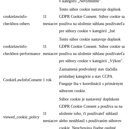
v kategórii „Nevyhnutné“.
Tento súbor cookie nastavuje doplnok
cookielawinfo-
11
GDPR Cookie Consent. Súbor cookie sa
checkbox-others
mesiacov
používa na uloženie súhlasu používateľa
pre súbory cookie v kategórii „Iné.
Tento súbor cookie nastavuje doplnok
cookielawinfo-
11
GDPR Cookie Consent. Súbor cookie sa
checkbox-performance
mesiacov
používa na uloženie súhlasu používateľa
pre súbory cookie v kategórii „Výkon“.
Zaznamená predvolený stav tlačidla
príslušnej kategórie a stav CCPA.
CookieLawInfoConsent
1 rok
Funguje iba v koordinácii s primárnym
súborom cookie.
Súbor cookie je nastavený doplnkom
GDPR Cookie Consent a používa sa na
11
uloženie toho, či používateľ súhlasil
viewed_cookie_policy
mesiacov
alebo nesúhlasil s používaním súborov
cookie. Neuchováva žiadne osobné