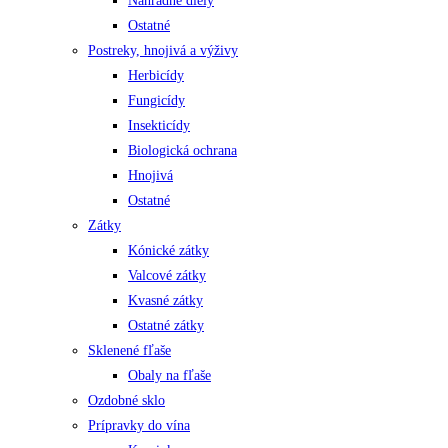
Náhradné diely
Ostatné
Postreky, hnojivá a výživy
Herbicídy
Fungicídy
Insekticídy
Biologická ochrana
Hnojivá
Ostatné
Zátky
Kónické zátky
Valcové zátky
Kvasné zátky
Ostatné zátky
Sklenené fľaše
Obaly na fľaše
Ozdobné sklo
Prípravky do vína