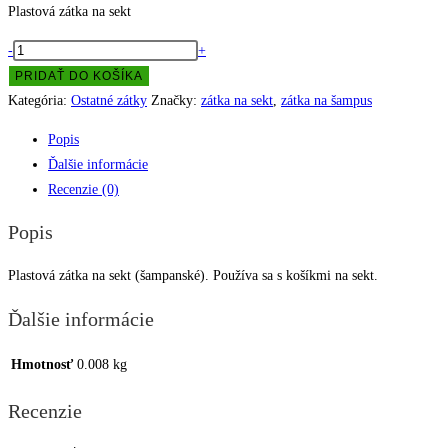
Plastová zátka na sekt
množstvo
-
+
Plastová
PRIDAŤ DO KOŠÍKA
zátka
Kategória:
Ostatné zátky
Značky:
zátka na sekt
,
zátka na šampus
na
Popis
sekt
Ďalšie informácie
Recenzie (0)
Popis
Plastová zátka na sekt (šampanské). Používa sa s košíkmi na sekt.
Ďalšie informácie
Hmotnosť
0.008 kg
Recenzie