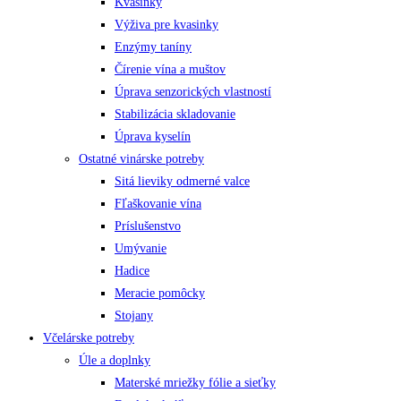
Kvasinky
Výživa pre kvasinky
Enzýmy taníny
Čírenie vína a muštov
Úprava senzorických vlastností
Stabilizácia skladovanie
Úprava kyselín
Ostatné vinárske potreby
Sitá lieviky odmerné valce
Fľaškovanie vína
Príslušenstvo
Umývanie
Hadice
Meracie pomôcky
Stojany
Včelárske potreby
Úle a doplnky
Materské mriežky fólie a sieťky