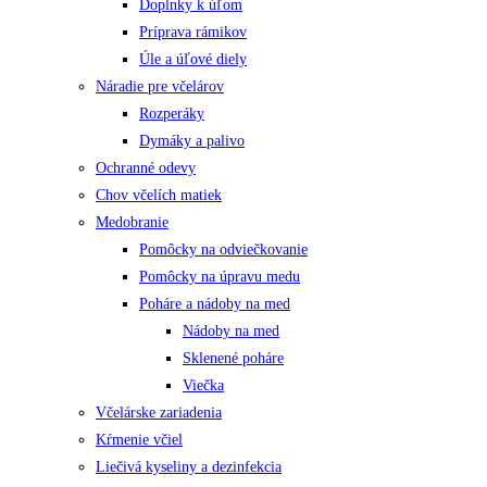
Doplnky k úľom
Príprava rámikov
Úle a úľové diely
Náradie pre včelárov
Rozperáky
Dymáky a palivo
Ochranné odevy
Chov včelích matiek
Medobranie
Pomôcky na odviečkovanie
Pomôcky na úpravu medu
Poháre a nádoby na med
Nádoby na med
Sklenené poháre
Viečka
Včelárske zariadenia
Kŕmenie včiel
Liečivá kyseliny a dezinfekcia