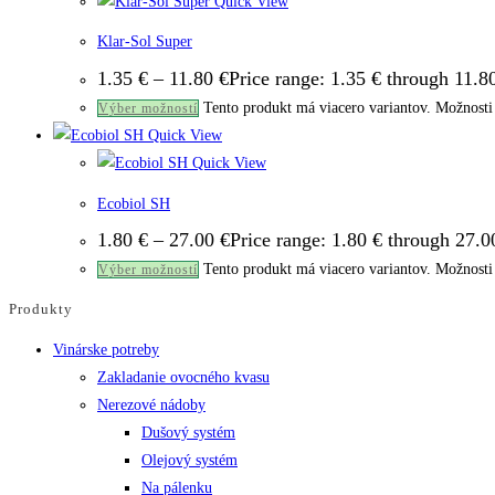
Quick View
Klar-Sol Super
1.35
€
–
11.80
€
Price range: 1.35 € through 11.8
Tento produkt má viacero variantov. Možnosti 
Výber možností
Quick View
Quick View
Ecobiol SH
1.80
€
–
27.00
€
Price range: 1.80 € through 27.0
Tento produkt má viacero variantov. Možnosti 
Výber možností
Produkty
Vinárske potreby
Zakladanie ovocného kvasu
Nerezové nádoby
Dušový systém
Olejový systém
Na pálenku