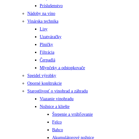
Príslušenstvo
Nádoby na víno
Vinárska technika
Lisy
Uzatváračky
Plničky
Filtrácia
Čerpadlá
Mlynčeky a odstopkovače
Speidel výrobky
Oporné konštrukcie
Starostlivosť o vinohrad a záhradu
Viazanie vinohradu
Nožnice a kliešte
Štepenie a vrúbľovanie
Felco
Bahco
Akumulátorové nožnice