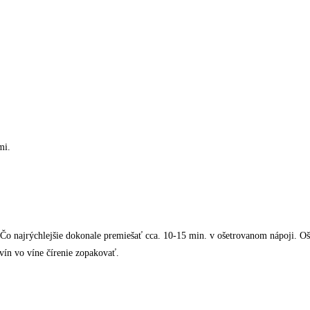
mi.
Čo najrýchlejšie dokonale premiešať cca. 10-15 min. v ošetrovanom nápoji. Oš
ovín vo víne čírenie zopakovať.