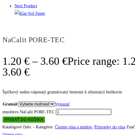
Next Product
NaCalit PORE-TEC
1.20
€
–
3.60
€
Price range: 1.
3.60 €
Špičkový sodno-vápenatý granulovaný bentonit k eliminácii bielkovín
Gramáž
Vymazať
množstvo NaCalit PORE-TEC
PRIDAŤ DO KOŠÍKA
Katalógové číslo:
-
Kategórie:
Čírenie vína a muštov
,
Prípravky do vína
Znač
čírenie vína