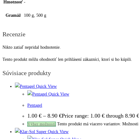
Hmotnosť
-
Gramáž
100 g, 500 g
Recenzie
Nikto zatiaľ nepridal hodnotenie.
Tento produkt môžu ohodnotiť len prihlásení zákazníci, ktorí si ho kúpili.
Súvisiace produkty
Quick View
Quick View
Pentagel
1.00
€
–
8.90
€
Price range: 1.00 € through 8.90 
Tento produkt má viacero variantov. Možnosti 
Výber možností
Quick View