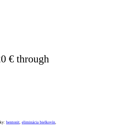
20 € through
ky:
bentonit
,
eliminácia bielkovín
,