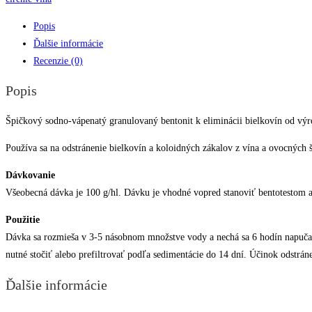
Popis
Ďalšie informácie
Recenzie (0)
Popis
Špičkový sodno-vápenatý granulovaný bentonit k eliminácii bielkovín od výr
Používa sa na odstránenie bielkovín a koloidných zákalov z vína a ovocných št
Dávkovanie
Všeobecná dávka je 100 g/hl. Dávku je vhodné vopred stanoviť bentotestom 
Použitie
Dávka sa rozmieša v 3-5 násobnom množstve vody a nechá sa 6 hodín napučať.
nutné stočiť alebo prefiltrovať podľa sedimentácie do 14 dní. Účinok odstrán
Ďalšie informácie