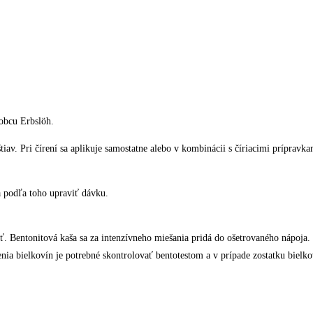
obcu Erbslöh.
iav. Pri čírení sa aplikuje samostatne alebo v kombinácii s číriacimi prípravka
a podľa toho upraviť dávku.
 Bentonitová kaša sa za intenzívneho miešania pridá do ošetrovaného nápoja. 
enia bielkovín je potrebné skontrolovať bentotestom a v prípade zostatku bielk