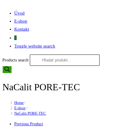
Úvod
E-shop
Kontakt
0
Toggle website search
Products search
NaCalit PORE-TEC
Home
>
E-shop
>
NaCalit PORE-TEC
Previous Product