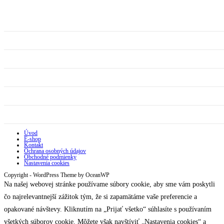
Úvod
E-shop
Kontakt
Ochrana osobných údajov
Obchodné podmienky
Nastavenia cookies
Copyright - WordPress Theme by OceanWP
Na našej webovej stránke používame súbory cookie, aby sme vám poskytli
čo najrelevantnejší zážitok tým, že si zapamätáme vaše preferencie a
opakované návštevy. Kliknutím na „Prijať všetko“ súhlasíte s používaním
všetkých súborov cookie. Môžete však navštíviť „Nastavenia cookies“ a