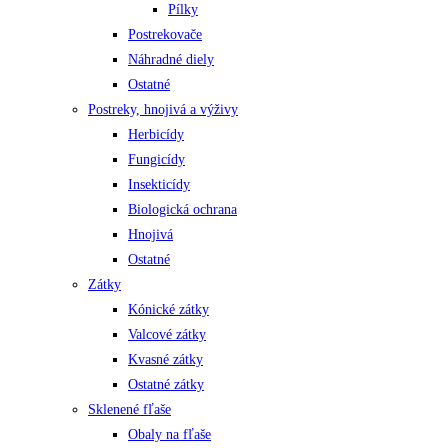
Pílky
Postrekovače
Náhradné diely
Ostatné
Postreky, hnojivá a výživy
Herbicídy
Fungicídy
Insekticídy
Biologická ochrana
Hnojivá
Ostatné
Zátky
Kónické zátky
Valcové zátky
Kvasné zátky
Ostatné zátky
Sklenené fľaše
Obaly na fľaše