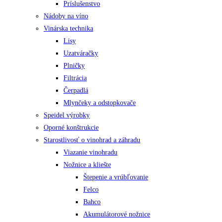
Príslušenstvo
Nádoby na víno
Vinárska technika
Lisy
Uzatváračky
Plničky
Filtrácia
Čerpadlá
Mlynčeky a odstopkovače
Speidel výrobky
Oporné konštrukcie
Starostlivosť o vinohrad a záhradu
Viazanie vinohradu
Nožnice a kliešte
Štepenie a vrúbľovanie
Felco
Bahco
Akumulátorové nožnice