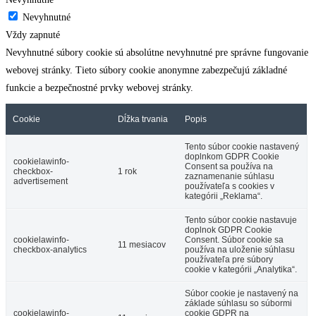
Nevyhnutné
Vždy zapnuté
Nevyhnutné súbory cookie sú absolútne nevyhnutné pre správne fungovanie
webovej stránky. Tieto súbory cookie anonymne zabezpečujú základné
funkcie a bezpečnostné prvky webovej stránky.
Cookie
Dĺžka trvania
Popis
Tento súbor cookie nastavený
doplnkom GDPR Cookie
cookielawinfo-
Consent sa používa na
checkbox-
1 rok
zaznamenanie súhlasu
advertisement
používateľa s cookies v
kategórii „Reklama“.
Tento súbor cookie nastavuje
doplnok GDPR Cookie
cookielawinfo-
Consent. Súbor cookie sa
11 mesiacov
checkbox-analytics
používa na uloženie súhlasu
používateľa pre súbory
cookie v kategórii „Analytika“.
Súbor cookie je nastavený na
základe súhlasu so súbormi
cookielawinfo-
cookie GDPR na