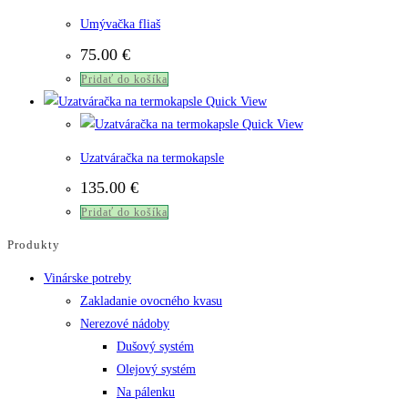
viacero
Umývačka fliaš
variantov.
75.00
€
Možnosti
Pridať do košíka
si
Quick View
môžete
Quick View
vybrať
na
Uzatváračka na termokapsle
stránke
135.00
€
produktu.
Pridať do košíka
Produkty
Vinárske potreby
Zakladanie ovocného kvasu
Nerezové nádoby
Dušový systém
Olejový systém
Na pálenku