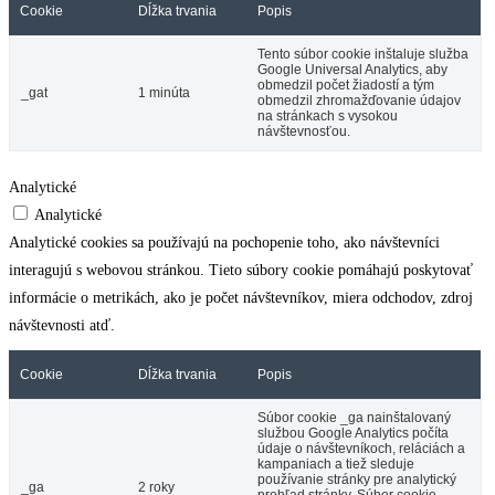
Cookie
Dĺžka trvania
Popis
Tento súbor cookie inštaluje služba
Google Universal Analytics, aby
obmedzil počet žiadostí a tým
_gat
1 minúta
obmedzil zhromažďovanie údajov
na stránkach s vysokou
návštevnosťou.
Analytické
Analytické
Analytické cookies sa používajú na pochopenie toho, ako návštevníci
interagujú s webovou stránkou. Tieto súbory cookie pomáhajú poskytovať
informácie o metrikách, ako je počet návštevníkov, miera odchodov, zdroj
návštevnosti atď.
Cookie
Dĺžka trvania
Popis
Súbor cookie _ga nainštalovaný
službou Google Analytics počíta
údaje o návštevníkoch, reláciách a
kampaniach a tiež sleduje
používanie stránky pre analytický
_ga
2 roky