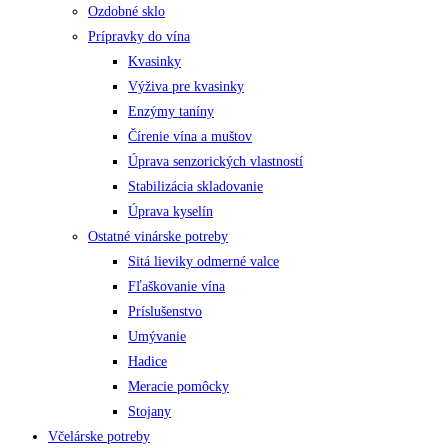
Ozdobné sklo
Prípravky do vína
Kvasinky
Výživa pre kvasinky
Enzýmy taníny
Čírenie vína a muštov
Úprava senzorických vlastností
Stabilizácia skladovanie
Úprava kyselín
Ostatné vinárske potreby
Sitá lieviky odmerné valce
Fľaškovanie vína
Príslušenstvo
Umývanie
Hadice
Meracie pomôcky
Stojany
Včelárske potreby