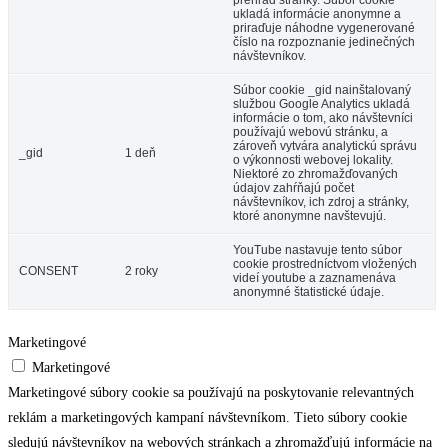
prehľad stránky. Súbor cookie
ukladá informácie anonymne a
priraďuje náhodne vygenerované
číslo na rozpoznanie jedinečných
návštevníkov.
Súbor cookie _gid nainštalovaný
službou Google Analytics ukladá
informácie o tom, ako návštevníci
používajú webovú stránku, a
zároveň vytvára analytickú správu
_gid
1 deň
o výkonnosti webovej lokality.
Niektoré zo zhromažďovaných
údajov zahŕňajú počet
návštevníkov, ich zdroj a stránky,
ktoré anonymne navštevujú.
YouTube nastavuje tento súbor
cookie prostredníctvom vložených
CONSENT
2 roky
videí youtube a zaznamenáva
anonymné štatistické údaje.
Marketingové
Marketingové
Marketingové súbory cookie sa používajú na poskytovanie relevantných
reklám a marketingových kampaní návštevníkom. Tieto súbory cookie
sledujú návštevníkov na webových stránkach a zhromažďujú informácie na