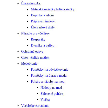
Úle a doplnky
Materské mriežky fólie a sieťky
Doplnky k úľom
Príprava rámikov
Úle a úľové diely
Náradie pre včelárov
Rozperáky
Dymáky a palivo
Ochranné odevy
Chov včelích matiek
Medobranie
Pomôcky na odviečkovanie
Pomôcky na úpravu medu
Poháre a nádoby na med
Nádoby na med
Sklenené poháre
Viečka
Včelárske zariadenia