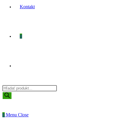
Kontakt
0
Toggle
Products
website
search
0
Menu
Close
search