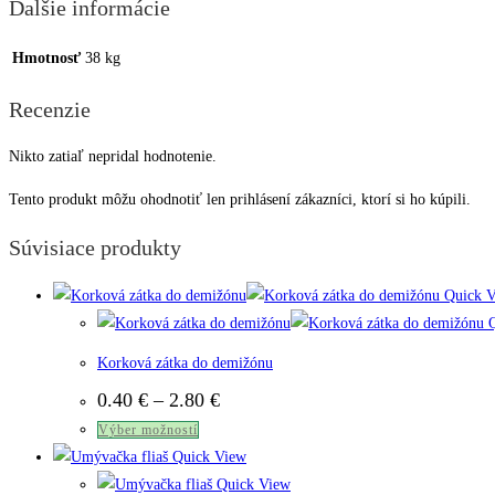
Ďalšie informácie
Hmotnosť
38 kg
Recenzie
Nikto zatiaľ nepridal hodnotenie.
Tento produkt môžu ohodnotiť len prihlásení zákazníci, ktorí si ho kúpili.
Súvisiace produkty
Quick V
Q
Korková zátka do demižónu
Price
0.40
€
–
2.80
€
range:
Tento
Výber možností
0.40 €
through
produkt
Quick View
2.80 €
má
Quick View