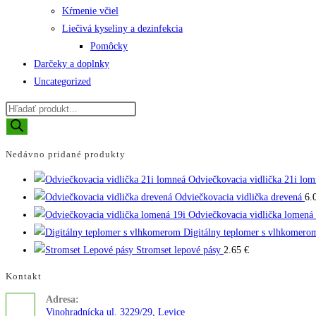
Kŕmenie včiel
Liečivá kyseliny a dezinfekcia
Pomôcky
Darčeky a doplnky
Uncategorized
Products
search
Nedávno pridané produkty
Odviečkovacia vidlička 21i lom
Odviečkovacia vidlička drevená
6.
Odviečkovacia vidlička lomená 
Digitálny teplomer s vlhkomero
Stromset lepové pásy
2.65
€
Kontakt
Adresa:
Vinohradnícka ul. 3229/29, Levice