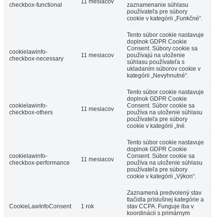
11 mesiacov
checkbox-functional
zaznamenanie súhlasu
používateľa pre súbory
cookie v kategórii „Funkčné“.
Tento súbor cookie nastavuje
doplnok GDPR Cookie
Consent. Súbory cookie sa
cookielawinfo-
11 mesiacov
používajú na uloženie
checkbox-necessary
súhlasu používateľa s
ukladaním súborov cookie v
kategórii „Nevyhnutné“.
Tento súbor cookie nastavuje
doplnok GDPR Cookie
cookielawinfo-
Consent. Súbor cookie sa
11 mesiacov
checkbox-others
používa na uloženie súhlasu
používateľa pre súbory
cookie v kategórii „Iné.
Tento súbor cookie nastavuje
doplnok GDPR Cookie
cookielawinfo-
Consent. Súbor cookie sa
11 mesiacov
checkbox-performance
používa na uloženie súhlasu
používateľa pre súbory
cookie v kategórii „Výkon“.
Zaznamená predvolený stav
tlačidla príslušnej kategórie a
CookieLawInfoConsent
1 rok
stav CCPA. Funguje iba v
koordinácii s primárnym