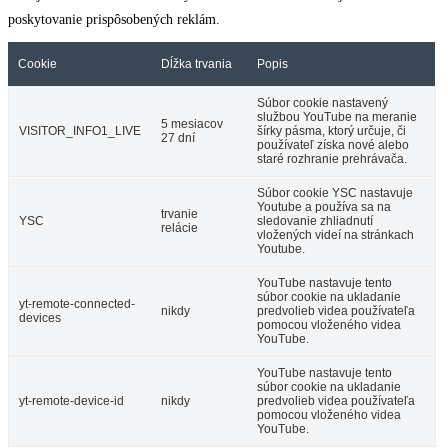
poskytovanie prispôsobených reklám.
Cookie
Dĺžka trvania
Popis
Súbor cookie nastavený
službou YouTube na meranie
5 mesiacov
VISITOR_INFO1_LIVE
šírky pásma, ktorý určuje, či
27 dní
používateľ získa nové alebo
staré rozhranie prehrávača.
Súbor cookie YSC nastavuje
Youtube a používa sa na
trvanie
YSC
sledovanie zhliadnutí
relácie
vložených videí na stránkach
Youtube.
YouTube nastavuje tento
súbor cookie na ukladanie
yt-remote-connected-
nikdy
predvolieb videa používateľa
devices
pomocou vloženého videa
YouTube.
YouTube nastavuje tento
súbor cookie na ukladanie
yt-remote-device-id
nikdy
predvolieb videa používateľa
pomocou vloženého videa
YouTube.