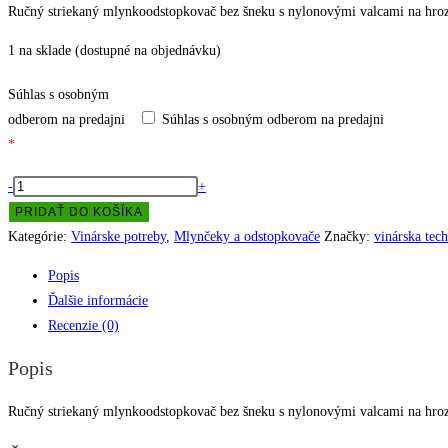
Ručný striekaný mlynkoodstopkovač bez šneku s nylonovými valcami na hro
1 na sklade (dostupné na objednávku)
Súhlas s osobným
odberom na predajni
Súhlas s osobným odberom na predajni
*
množstvo
-
+
Mlynkoodstopkovač
PRIDAŤ DO KOŠÍKA
ručný
Kategórie:
Vinárske potreby
,
Mlynčeky a odstopkovače
Značky:
vinárska tec
DMA
Popis
Ďalšie informácie
Recenzie (0)
Popis
Ručný striekaný mlynkoodstopkovač bez šneku s nylonovými valcami na hro