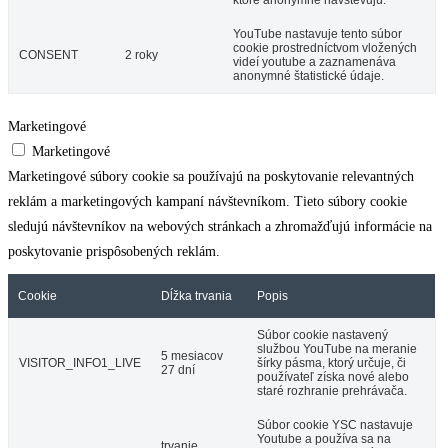
ktoré anonymne navštevujú.
YouTube nastavuje tento súbor
cookie prostredníctvom vložených
CONSENT
2 roky
videí youtube a zaznamenáva
anonymné štatistické údaje.
Marketingové
Marketingové
Marketingové súbory cookie sa používajú na poskytovanie relevantných
reklám a marketingových kampaní návštevníkom. Tieto súbory cookie
sledujú návštevníkov na webových stránkach a zhromažďujú informácie na
poskytovanie prispôsobených reklám.
Cookie
Dĺžka trvania
Popis
Súbor cookie nastavený
službou YouTube na meranie
5 mesiacov
VISITOR_INFO1_LIVE
šírky pásma, ktorý určuje, či
27 dní
používateľ získa nové alebo
staré rozhranie prehrávača.
Súbor cookie YSC nastavuje
Youtube a používa sa na
trvanie