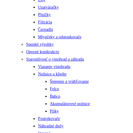
Uzatváračky
Plničky
Filtrácia
Čerpadlá
Mlynčeky a odstopkovače
Speidel výrobky
Oporné konštrukcie
Starostlivosť o vinohrad a záhradu
Viazanie vinohradu
Nožnice a kliešte
Štepenie a vrúbľovanie
Felco
Bahco
Akumulátorové nožnice
Pílky
Postrekovače
Náhradné diely