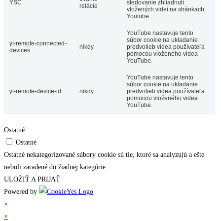
YSC
sledovanie zhliadnutí
relácie
vložených videí na stránkach
Youtube.
YouTube nastavuje tento
súbor cookie na ukladanie
yt-remote-connected-
nikdy
predvolieb videa používateľa
devices
pomocou vloženého videa
YouTube.
YouTube nastavuje tento
súbor cookie na ukladanie
yt-remote-device-id
nikdy
predvolieb videa používateľa
pomocou vloženého videa
YouTube.
Ostatné
Ostatné
Ostatné nekategorizované súbory cookie sú tie, ktoré sa analyzujú a ešte
neboli zaradené do žiadnej kategórie.
ULOŽIŤ A PRIJAŤ
Powered by
×
×