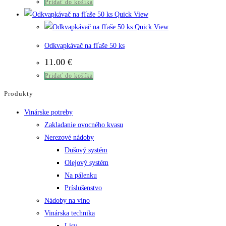
Pridať do košíka
Quick View
Quick View
Odkvapkávač na fľaše 50 ks
11.00
€
Pridať do košíka
Produkty
Vinárske potreby
Zakladanie ovocného kvasu
Nerezové nádoby
Dušový systém
Olejový systém
Na pálenku
Príslušenstvo
Nádoby na víno
Vinárska technika
Lisy