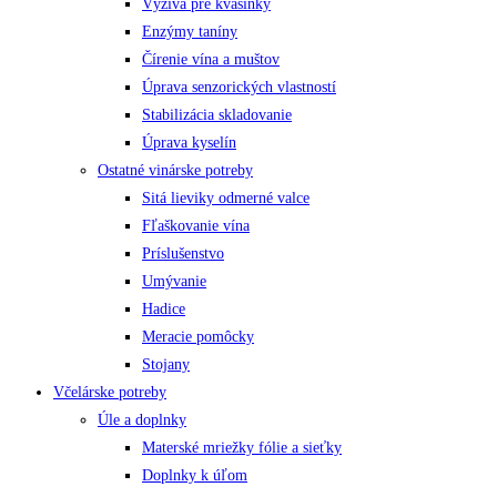
Výživa pre kvasinky
Enzýmy taníny
Čírenie vína a muštov
Úprava senzorických vlastností
Stabilizácia skladovanie
Úprava kyselín
Ostatné vinárske potreby
Sitá lieviky odmerné valce
Fľaškovanie vína
Príslušenstvo
Umývanie
Hadice
Meracie pomôcky
Stojany
Včelárske potreby
Úle a doplnky
Materské mriežky fólie a sieťky
Doplnky k úľom