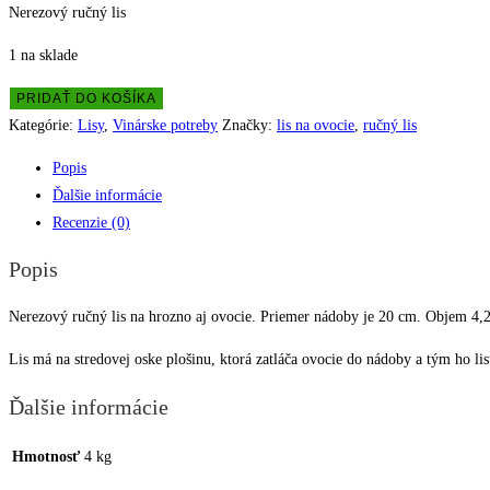
Nerezový ručný lis
1 na sklade
množstvo
PRIDAŤ DO KOŠÍKA
Lis
Kategórie:
Lisy
,
Vinárske potreby
Značky:
lis na ovocie
,
ručný lis
na
Popis
hrozno
Ďalšie informácie
a
Recenzie (0)
ovocie,
priemer
Popis
20
cm
Nerezový ručný lis na hrozno aj ovocie. Priemer nádoby je 20 cm. Objem 4,2 
Lis má na stredovej oske plošinu, ktorá zatláča ovocie do nádoby a tým ho lis
Ďalšie informácie
Hmotnosť
4 kg