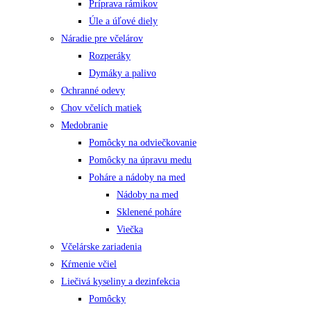
Príprava rámikov
Úle a úľové diely
Náradie pre včelárov
Rozperáky
Dymáky a palivo
Ochranné odevy
Chov včelích matiek
Medobranie
Pomôcky na odviečkovanie
Pomôcky na úpravu medu
Poháre a nádoby na med
Nádoby na med
Sklenené poháre
Viečka
Včelárske zariadenia
Kŕmenie včiel
Liečivá kyseliny a dezinfekcia
Pomôcky