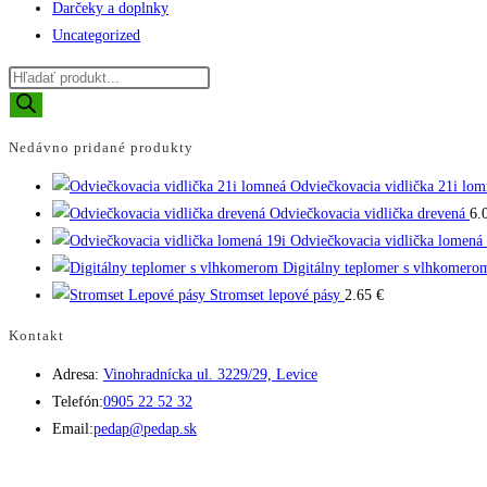
Darčeky a doplnky
Uncategorized
Products
search
Nedávno pridané produkty
Odviečkovacia vidlička 21i lom
Odviečkovacia vidlička drevená
6.
Odviečkovacia vidlička lomená 
Digitálny teplomer s vlhkomero
Stromset lepové pásy
2.65
€
Kontakt
Adresa:
Vinohradnícka ul. 3229/29, Levice
Opens
Telefón:
0905 22 52 32
in
Opens
Email:
pedap@pedap.sk
your
in
application
your