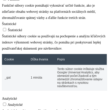
Funkčné súbory cookie pomáhajú vykonávať určité funkcie, ako je
zdieľanie obsahu webovej stránky na platformách sociálnych médií,
zhromažďovanie spätnej väzby a ďalšie funkcie tretích strán.
Štatistické
Štatistické
Štatistické súbory cookie sa používajú na pochopenie a analýzu kľúčových
indexov výkonnosti webovej stránky, čo pomáha pri poskytovaní lepšej
používateľskej skúsenosti pre návštevníkov.
Cookie
Dĺžka trvania
Popis
Tento súbor cookie inštaluje služba
Google Universal Analytics, aby
obmedzil počet žiadostí a tým
_gat
1 minúta
obmedzil zhromažďovanie údajov
na stránkach s vysokou
návštevnosťou.
Analytické
Analytické