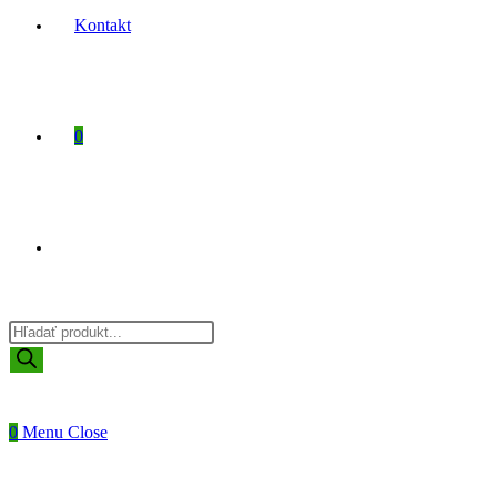
Kontakt
0
Toggle
Products
website
search
0
Menu
Close
search