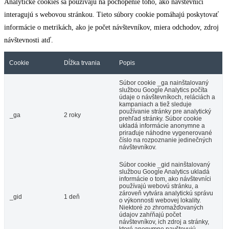
Analytické cookies sa používajú na pochopenie toho, ako návštevníci
interagujú s webovou stránkou. Tieto súbory cookie pomáhajú poskytovať
informácie o metrikách, ako je počet návštevníkov, miera odchodov, zdroj
návštevnosti atď.
Cookie
Dĺžka trvania
Popis
Súbor cookie _ga nainštalovaný
službou Google Analytics počíta
údaje o návštevníkoch, reláciách a
kampaniach a tiež sleduje
používanie stránky pre analytický
_ga
2 roky
prehľad stránky. Súbor cookie
ukladá informácie anonymne a
priraďuje náhodne vygenerované
číslo na rozpoznanie jedinečných
návštevníkov.
Súbor cookie _gid nainštalovaný
službou Google Analytics ukladá
informácie o tom, ako návštevníci
používajú webovú stránku, a
zároveň vytvára analytickú správu
_gid
1 deň
o výkonnosti webovej lokality.
Niektoré zo zhromažďovaných
údajov zahŕňajú počet
návštevníkov, ich zdroj a stránky,