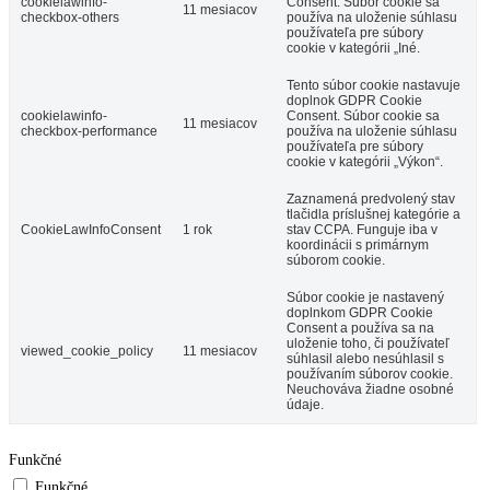
cookielawinfo-
Consent. Súbor cookie sa
11 mesiacov
checkbox-others
používa na uloženie súhlasu
používateľa pre súbory
cookie v kategórii „Iné.
Tento súbor cookie nastavuje
doplnok GDPR Cookie
cookielawinfo-
Consent. Súbor cookie sa
11 mesiacov
checkbox-performance
používa na uloženie súhlasu
používateľa pre súbory
cookie v kategórii „Výkon“.
Zaznamená predvolený stav
tlačidla príslušnej kategórie a
CookieLawInfoConsent
1 rok
stav CCPA. Funguje iba v
koordinácii s primárnym
súborom cookie.
Súbor cookie je nastavený
doplnkom GDPR Cookie
Consent a používa sa na
uloženie toho, či používateľ
viewed_cookie_policy
11 mesiacov
súhlasil alebo nesúhlasil s
používaním súborov cookie.
Neuchováva žiadne osobné
údaje.
Funkčné
Funkčné