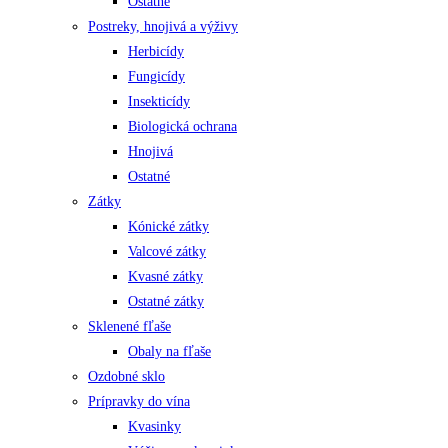
Ostatné
Postreky, hnojivá a výživy
Herbicídy
Fungicídy
Insekticídy
Biologická ochrana
Hnojivá
Ostatné
Zátky
Kónické zátky
Valcové zátky
Kvasné zátky
Ostatné zátky
Sklenené fľaše
Obaly na fľaše
Ozdobné sklo
Prípravky do vína
Kvasinky