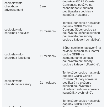
doplnkom GDPR Cookie
cookielawinfo-
Consent sa používa na
checkbox-
1 rok
zaznamenanie súhlasu
advertisement
používateľa s cookies v
kategórii „Reklama“.
Tento súbor cookie nastavuje
doplnok GDPR Cookie
cookielawinfo-
Consent. Súbor cookie sa
11 mesiacov
checkbox-analytics
používa na uloženie súhlasu
používateľa pre súbory
cookie v kategórii „Analytika“.
Súbor cookie je nastavený na
základe súhlasu so súbormi
cookielawinfo-
cookie GDPR na
11 mesiacov
checkbox-functional
zaznamenanie súhlasu
používateľa pre súbory
cookie v kategórii „Funkčné“.
Tento súbor cookie nastavuje
doplnok GDPR Cookie
Consent. Súbory cookie sa
cookielawinfo-
11 mesiacov
používajú na uloženie
checkbox-necessary
súhlasu používateľa s
ukladaním súborov cookie v
kategórii „Nevyhnutné“.
Tento súbor cookie nastavuje
doplnok GDPR Cookie