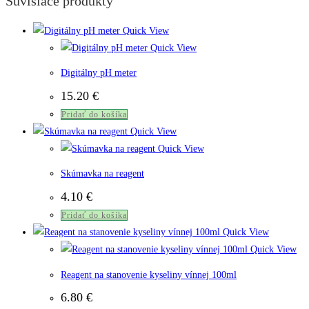
Súvisiace produkty
Quick View
Quick View
Digitálny pH meter
15.20
€
Pridať do košíka
Quick View
Quick View
Skúmavka na reagent
4.10
€
Pridať do košíka
Quick View
Quick View
Reagent na stanovenie kyseliny vínnej 100ml
6.80
€