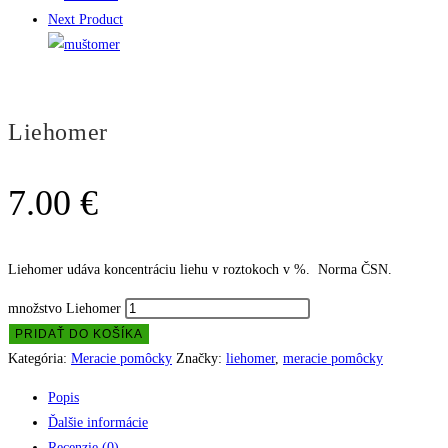
Next Product
Liehomer
7.00
€
Liehomer udáva koncentráciu liehu v roztokoch v %. Norma ČSN.
množstvo Liehomer
PRIDAŤ DO KOŠÍKA
Kategória:
Meracie pomôcky
Značky:
liehomer
,
meracie pomôcky
Popis
Ďalšie informácie
Recenzie (0)