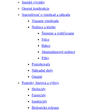
Speidel výrobky
Oporné konštrukcie
Starostlivosť o vinohrad a záhradu
Viazanie vinohradu
Nožnice a kliešte
Štepenie a vrúbľovanie
Felco
Bahco
Akumulátorové nožnice
Pílky
Postrekovače
Náhradné diely
Ostatné
Postreky, hnojivá a výživy
Herbicídy
Fungicídy
Insekticídy
Biologická ochrana