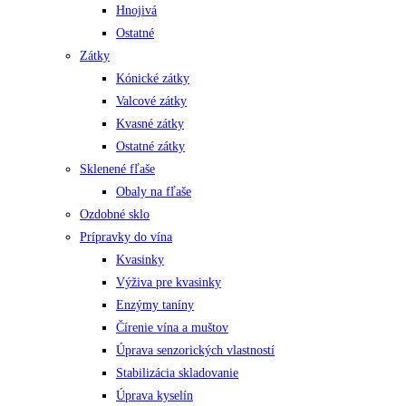
Hnojivá
Ostatné
Zátky
Kónické zátky
Valcové zátky
Kvasné zátky
Ostatné zátky
Sklenené fľaše
Obaly na fľaše
Ozdobné sklo
Prípravky do vína
Kvasinky
Výživa pre kvasinky
Enzýmy taníny
Čírenie vína a muštov
Úprava senzorických vlastností
Stabilizácia skladovanie
Úprava kyselín