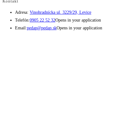
Kontakt
Adresa:
Vinohradnícka ul. 3229/29, Levice
Telefón:
0905 22 52 32
Opens in your application
Email:
pedap@pedap.sk
Opens in your application
Telefón do predajne
☏ 0907 782 859
Pracovné dni 8:00 - 17:00
Sobota 8:00 - 11:30