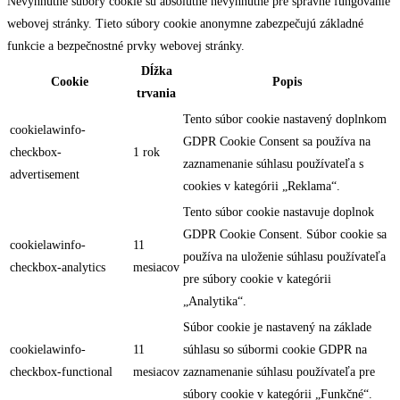
Nevyhnutné súbory cookie sú absolútne nevyhnutné pre správne fungovanie
webovej stránky. Tieto súbory cookie anonymne zabezpečujú základné
funkcie a bezpečnostné prvky webovej stránky.
Dĺžka
Cookie
Popis
trvania
Tento súbor cookie nastavený doplnkom
cookielawinfo-
GDPR Cookie Consent sa používa na
checkbox-
1 rok
zaznamenanie súhlasu používateľa s
advertisement
cookies v kategórii „Reklama“.
Tento súbor cookie nastavuje doplnok
GDPR Cookie Consent. Súbor cookie sa
cookielawinfo-
11
používa na uloženie súhlasu používateľa
checkbox-analytics
mesiacov
pre súbory cookie v kategórii
„Analytika“.
Súbor cookie je nastavený na základe
cookielawinfo-
11
súhlasu so súbormi cookie GDPR na
checkbox-functional
mesiacov
zaznamenanie súhlasu používateľa pre
súbory cookie v kategórii „Funkčné“.