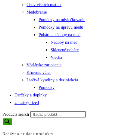
Chov včelích matiek
Medobranie
Pomôcky na odviečkovanie
Pomôcky na úpravu medu
Poháre a nádoby na med
Nádoby na med
Sklenené poháre
Viečka
Včelárske zariadenia
Kŕmenie včiel
Liečivá kyseliny a dezinfekcia
Pomôcky
Darčeky a doplnky
Uncategorized
Products search
Nedávno pridané produkty