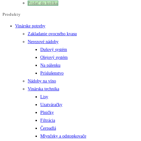
Pridať do košíka
Produkty
Vinárske potreby
Zakladanie ovocného kvasu
Nerezové nádoby
Dušový systém
Olejový systém
Na pálenku
Príslušenstvo
Nádoby na víno
Vinárska technika
Lisy
Uzatváračky
Plničky
Filtrácia
Čerpadlá
Mlynčeky a odstopkovače