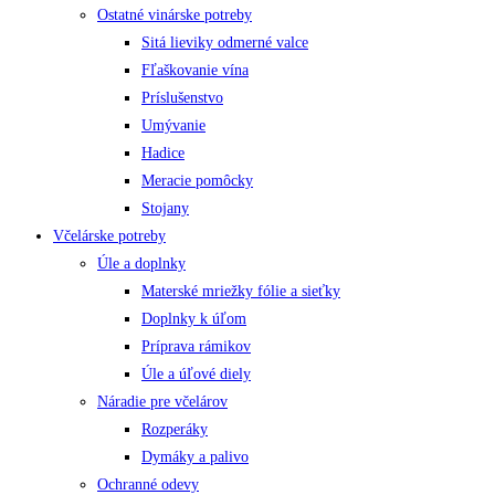
Ostatné vinárske potreby
Sitá lieviky odmerné valce
Fľaškovanie vína
Príslušenstvo
Umývanie
Hadice
Meracie pomôcky
Stojany
Včelárske potreby
Úle a doplnky
Materské mriežky fólie a sieťky
Doplnky k úľom
Príprava rámikov
Úle a úľové diely
Náradie pre včelárov
Rozperáky
Dymáky a palivo
Ochranné odevy