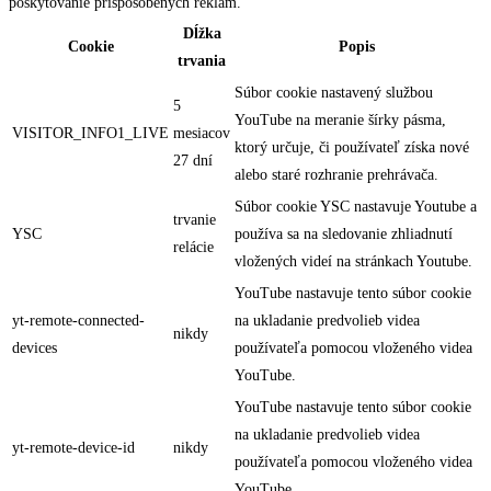
poskytovanie prispôsobených reklám.
Dĺžka
Cookie
Popis
trvania
Súbor cookie nastavený službou
5
YouTube na meranie šírky pásma,
VISITOR_INFO1_LIVE
mesiacov
ktorý určuje, či používateľ získa nové
27 dní
alebo staré rozhranie prehrávača.
Súbor cookie YSC nastavuje Youtube a
trvanie
YSC
používa sa na sledovanie zhliadnutí
relácie
vložených videí na stránkach Youtube.
YouTube nastavuje tento súbor cookie
yt-remote-connected-
na ukladanie predvolieb videa
nikdy
devices
používateľa pomocou vloženého videa
YouTube.
YouTube nastavuje tento súbor cookie
na ukladanie predvolieb videa
yt-remote-device-id
nikdy
používateľa pomocou vloženého videa
YouTube.