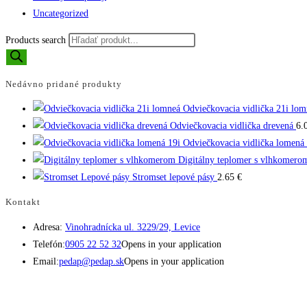
Uncategorized
Products search
Nedávno pridané produkty
Odviečkovacia vidlička 21i lom
Odviečkovacia vidlička drevená
6.
Odviečkovacia vidlička lomená 
Digitálny teplomer s vlhkomero
Stromset lepové pásy
2.65
€
Kontakt
Adresa:
Vinohradnícka ul. 3229/29, Levice
Telefón:
0905 22 52 32
Opens in your application
Email:
pedap@pedap.sk
Opens in your application