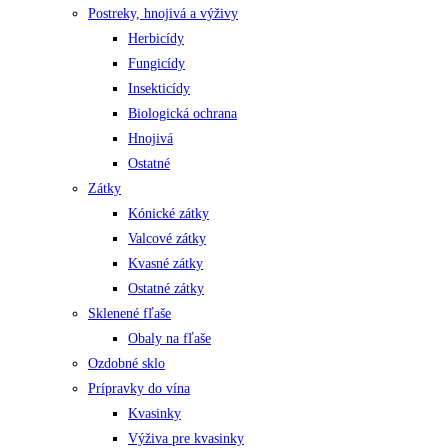
Postreky, hnojivá a výživy
Herbicídy
Fungicídy
Insekticídy
Biologická ochrana
Hnojivá
Ostatné
Zátky
Kónické zátky
Valcové zátky
Kvasné zátky
Ostatné zátky
Sklenené fľaše
Obaly na fľaše
Ozdobné sklo
Prípravky do vína
Kvasinky
Výživa pre kvasinky