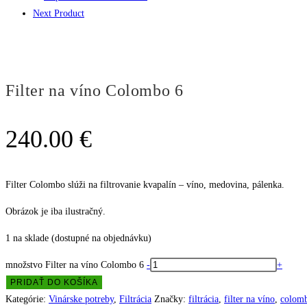
Next Product
Filter na víno Colombo 6
240.00
€
Filter Colombo slúži na filtrovanie kvapalín – víno, medovina, pálenka.
Obrázok je iba ilustračný.
1 na sklade (dostupné na objednávku)
množstvo Filter na víno Colombo 6
-
+
PRIDAŤ DO KOŠÍKA
Kategórie:
Vinárske potreby
,
Filtrácia
Značky:
filtrácia
,
filter na víno
,
colom