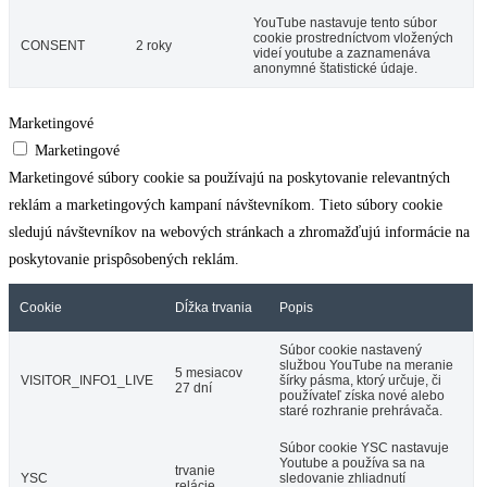
YouTube nastavuje tento súbor
cookie prostredníctvom vložených
CONSENT
2 roky
videí youtube a zaznamenáva
anonymné štatistické údaje.
Marketingové
Marketingové
Marketingové súbory cookie sa používajú na poskytovanie relevantných
reklám a marketingových kampaní návštevníkom. Tieto súbory cookie
sledujú návštevníkov na webových stránkach a zhromažďujú informácie na
poskytovanie prispôsobených reklám.
Cookie
Dĺžka trvania
Popis
Súbor cookie nastavený
službou YouTube na meranie
5 mesiacov
VISITOR_INFO1_LIVE
šírky pásma, ktorý určuje, či
27 dní
používateľ získa nové alebo
staré rozhranie prehrávača.
Súbor cookie YSC nastavuje
Youtube a používa sa na
trvanie
YSC
sledovanie zhliadnutí
relácie