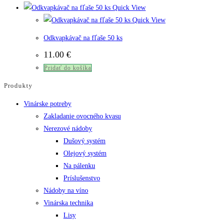
Quick View
Quick View
Odkvapkávač na fľaše 50 ks
11.00
€
Pridať do košíka
Produkty
Vinárske potreby
Zakladanie ovocného kvasu
Nerezové nádoby
Dušový systém
Olejový systém
Na pálenku
Príslušenstvo
Nádoby na víno
Vinárska technika
Lisy