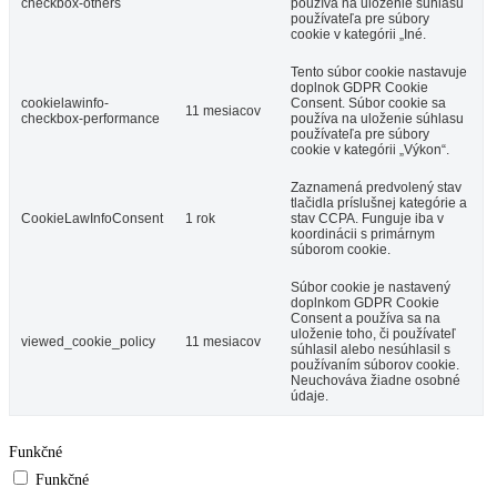
checkbox-others
používa na uloženie súhlasu
používateľa pre súbory
cookie v kategórii „Iné.
Tento súbor cookie nastavuje
doplnok GDPR Cookie
cookielawinfo-
Consent. Súbor cookie sa
11 mesiacov
checkbox-performance
používa na uloženie súhlasu
používateľa pre súbory
cookie v kategórii „Výkon“.
Zaznamená predvolený stav
tlačidla príslušnej kategórie a
CookieLawInfoConsent
1 rok
stav CCPA. Funguje iba v
koordinácii s primárnym
súborom cookie.
Súbor cookie je nastavený
doplnkom GDPR Cookie
Consent a používa sa na
uloženie toho, či používateľ
viewed_cookie_policy
11 mesiacov
súhlasil alebo nesúhlasil s
používaním súborov cookie.
Neuchováva žiadne osobné
údaje.
Funkčné
Funkčné