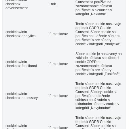
Consent sa používa na
checkbox-
1 rok
zaznamenanie súhlasu
advertisement
používateľa s cookies v
kategórii „Reklama“.
Tento súbor cookie nastavuje
doplnok GDPR Cookie
cookielawinfo-
Consent. Súbor cookie sa
11 mesiacov
checkbox-analytics
používa na uloženie súhlasu
používateľa pre súbory
cookie v kategórii „Analytika“.
Súbor cookie je nastavený na
základe súhlasu so súbormi
cookielawinfo-
cookie GDPR na
11 mesiacov
checkbox-functional
zaznamenanie súhlasu
používateľa pre súbory
cookie v kategórii „Funkčné“.
Tento súbor cookie nastavuje
doplnok GDPR Cookie
Consent. Súbory cookie sa
cookielawinfo-
11 mesiacov
používajú na uloženie
checkbox-necessary
súhlasu používateľa s
ukladaním súborov cookie v
kategórii „Nevyhnutné“.
Tento súbor cookie nastavuje
doplnok GDPR Cookie
cookielawinfo-
Consent. Súbor cookie sa
11 mesiacov