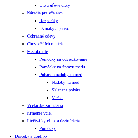
Úle a úľové diely
Náradie pre včelárov
Rozperáky
Dymáky a palivo
Ochranné odevy
Chov včelích matiek
Medobranie
Pomôcky na odviečkovanie
Pomôcky na úpravu medu
Poháre a nádoby na med
Nádoby na med
Sklenené poháre
Viečka
Včelárske zariadenia
Kŕmenie včiel
Liečivá kyseliny a dezinfekcia
Pomôcky
Darčeky a doplnky