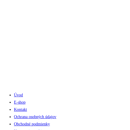
Telefón do predajne
☏ 0907 782 859
Pracovné dni 8:00 - 17:00
Sobota 8:00 - 11:30
Úvod
E-shop
Kontakt
Ochrana osobných údajov
Obchodné podmienky