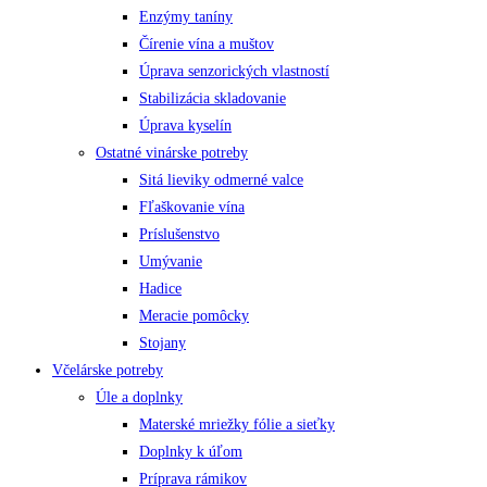
Enzýmy taníny
Čírenie vína a muštov
Úprava senzorických vlastností
Stabilizácia skladovanie
Úprava kyselín
Ostatné vinárske potreby
Sitá lieviky odmerné valce
Fľaškovanie vína
Príslušenstvo
Umývanie
Hadice
Meracie pomôcky
Stojany
Včelárske potreby
Úle a doplnky
Materské mriežky fólie a sieťky
Doplnky k úľom
Príprava rámikov