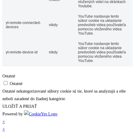
vložených videí na stránkach
Youtube.
YouTube nastavuje tento
súbor cookie na ukladanie
yt-remote-connected-
nikdy
predvolieb videa používateľa
devices
pomocou vloženého videa
YouTube.
YouTube nastavuje tento
súbor cookie na ukladanie
yt-remote-device-id
nikdy
predvolieb videa používateľa
pomocou vloženého videa
YouTube.
Ostatné
Ostatné
Ostatné nekategorizované súbory cookie sú tie, ktoré sa analyzujú a ešte
neboli zaradené do žiadnej kategórie.
ULOŽIŤ A PRIJAŤ
Powered by
×
×