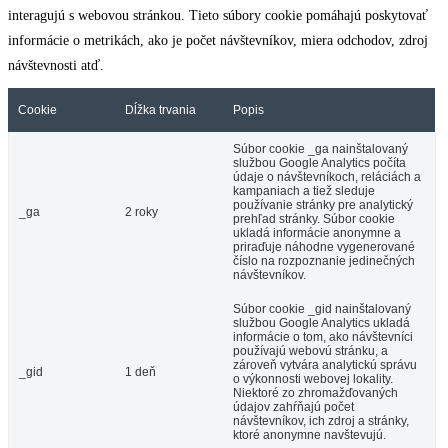
interagujú s webovou stránkou. Tieto súbory cookie pomáhajú poskytovať
informácie o metrikách, ako je počet návštevníkov, miera odchodov, zdroj
návštevnosti atď.
Cookie
Dĺžka trvania
Popis
Súbor cookie _ga nainštalovaný
službou Google Analytics počíta
údaje o návštevníkoch, reláciách a
kampaniach a tiež sleduje
používanie stránky pre analytický
_ga
2 roky
prehľad stránky. Súbor cookie
ukladá informácie anonymne a
priraďuje náhodne vygenerované
číslo na rozpoznanie jedinečných
návštevníkov.
Súbor cookie _gid nainštalovaný
službou Google Analytics ukladá
informácie o tom, ako návštevníci
používajú webovú stránku, a
zároveň vytvára analytickú správu
_gid
1 deň
o výkonnosti webovej lokality.
Niektoré zo zhromažďovaných
údajov zahŕňajú počet
návštevníkov, ich zdroj a stránky,
ktoré anonymne navštevujú.