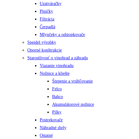
Uzatváračky
Plničky
Filtrácia
Čerpadlá
Mlynčeky a odstopkovače
Speidel výrobky
Oporné konštrukcie
Starostlivosť o vinohrad a záhradu
Viazanie vinohradu
Nožnice a kliešte
Štepenie a vrúbľovanie
Felco
Bahco
Akumulátorové nožnice
Pílky
Postrekovače
Náhradné diely
Ostatné