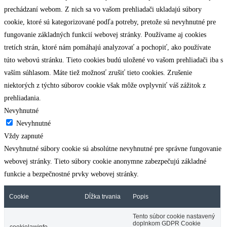
prechádzaní webom. Z nich sa vo vašom prehliadači ukladajú súbory
cookie, ktoré sú kategorizované podľa potreby, pretože sú nevyhnutné pre
fungovanie základných funkcií webovej stránky. Používame aj cookies
tretích strán, ktoré nám pomáhajú analyzovať a pochopiť, ako používate
túto webovú stránku. Tieto cookies budú uložené vo vašom prehliadači iba s
vaším súhlasom. Máte tiež možnosť zrušiť tieto cookies. Zrušenie
niektorých z týchto súborov cookie však môže ovplyvniť váš zážitok z
prehliadania.
Nevyhnutné
Nevyhnutné
Vždy zapnuté
Nevyhnutné súbory cookie sú absolútne nevyhnutné pre správne fungovanie
webovej stránky. Tieto súbory cookie anonymne zabezpečujú základné
funkcie a bezpečnostné prvky webovej stránky.
Cookie
Dĺžka trvania
Popis
Tento súbor cookie nastavený
doplnkom GDPR Cookie
cookielawinfo-