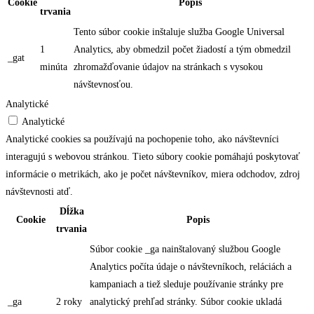
Cookie
Popis
trvania
Tento súbor cookie inštaluje služba Google Universal
1
Analytics, aby obmedzil počet žiadostí a tým obmedzil
_gat
minúta
zhromažďovanie údajov na stránkach s vysokou
návštevnosťou.
Analytické
Analytické
Analytické cookies sa používajú na pochopenie toho, ako návštevníci
interagujú s webovou stránkou. Tieto súbory cookie pomáhajú poskytovať
informácie o metrikách, ako je počet návštevníkov, miera odchodov, zdroj
návštevnosti atď.
Dĺžka
Cookie
Popis
trvania
Súbor cookie _ga nainštalovaný službou Google
Analytics počíta údaje o návštevníkoch, reláciách a
kampaniach a tiež sleduje používanie stránky pre
_ga
2 roky
analytický prehľad stránky. Súbor cookie ukladá