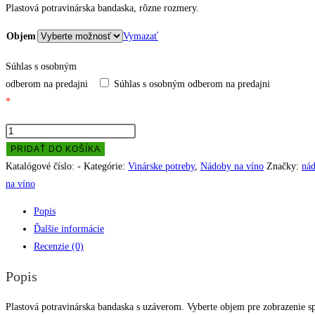
2.50 €
Plastová potravinárska bandaska, rôzne rozmery.
through
Objem
Vymazať
8.80 €
Súhlas s osobným
odberom na predajni
Súhlas s osobným odberom na predajni
*
množstvo
Bandaska
PRIDAŤ DO KOŠÍKA
Katalógové číslo:
-
Kategórie:
Vinárske potreby
,
Nádoby na víno
Značky:
nád
na víno
Popis
Ďalšie informácie
Recenzie (0)
Popis
Plastová potravinárska bandaska s uzáverom. Vyberte objem pre zobrazenie s