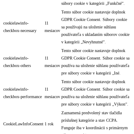
súbory cookie v kategórii „Funkčné“.
Tento súbor cookie nastavuje doplnok
GDPR Cookie Consent. Súbory cookie
cookielawinfo-
11
sa používajú na uloženie súhlasu
checkbox-necessary
mesiacov
používateľa s ukladaním súborov cookie
v kategórii „Nevyhnutné“.
Tento súbor cookie nastavuje doplnok
cookielawinfo-
11
GDPR Cookie Consent. Súbor cookie sa
checkbox-others
mesiacov
používa na uloženie súhlasu používateľa
pre súbory cookie v kategórii „Iné.
Tento súbor cookie nastavuje doplnok
cookielawinfo-
11
GDPR Cookie Consent. Súbor cookie sa
checkbox-performance
mesiacov
používa na uloženie súhlasu používateľa
pre súbory cookie v kategórii „Výkon“.
Zaznamená predvolený stav tlačidla
príslušnej kategórie a stav CCPA.
CookieLawInfoConsent
1 rok
Funguje iba v koordinácii s primárnym