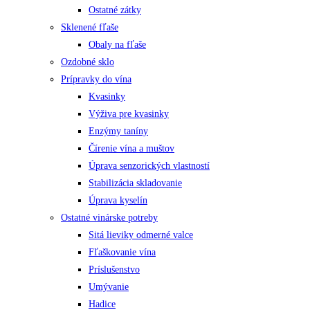
Ostatné zátky
Sklenené fľaše
Obaly na fľaše
Ozdobné sklo
Prípravky do vína
Kvasinky
Výživa pre kvasinky
Enzýmy taníny
Čírenie vína a muštov
Úprava senzorických vlastností
Stabilizácia skladovanie
Úprava kyselín
Ostatné vinárske potreby
Sitá lieviky odmerné valce
Fľaškovanie vína
Príslušenstvo
Umývanie
Hadice