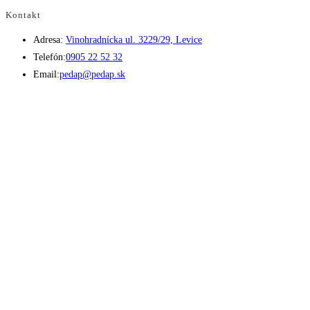
Kontakt
Adresa:
Vinohradnícka ul. 3229/29, Levice
Opens
Telefón:
0905 22 52 32
in
Opens
Email:
pedap@pedap.sk
your
in
application
your
application
Telefón do predajne
☏ 0907 782 859
Pracovné dni 8:00 - 17:00
Sobota 8:00 - 11:30