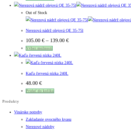
Out of Stock
Nerezová nádrž olejová QE 35-75l
Price
105.00
€
–
139.00
€
range:
Tento
Výber možností
105.00 €
through
produkt
139.00 €
má
viacero
Kaďa červená nízka 240L
variantov.
48.00
€
Možnosti
Pridať do košíka
si
môžete
Produkty
vybrať
Vinárske potreby
na
Zakladanie ovocného kvasu
stránke
Nerezové nádoby
produktu.