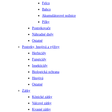
Felco
Bahco
Akumulátorové nožnice
Pílky
Postrekovače
Náhradné diely
Ostatné
Postreky, hnojivá a výživy
Herbicídy
Fungicídy
Insekticídy
Biologická ochrana
Hnojivá
Ostatné
Zátky
Kónické zátky
Valcové zátky
Kvasné zátky