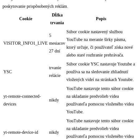
poskytovanie prispôsobených reklám.
Dĺžka
Cookie
Popis
trvania
Súbor cookie nastavený službou
5
YouTube na meranie šírky pásma,
VISITOR_INFO1_LIVE
mesiacov
ktorý určuje, či používateľ získa nové
27 dní
alebo staré rozhranie prehrávača.
Súbor cookie YSC nastavuje Youtube a
trvanie
YSC
používa sa na sledovanie zhliadnutí
relácie
vložených videí na stránkach Youtube.
YouTube nastavuje tento súbor cookie
yt-remote-connected-
na ukladanie predvolieb videa
nikdy
devices
používateľa pomocou vloženého videa
YouTube.
YouTube nastavuje tento súbor cookie
na ukladanie predvolieb videa
yt-remote-device-id
nikdy
používateľa pomocou vloženého videa