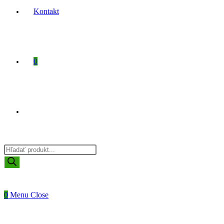
Kontakt
0
Toggle
Products
website
search
0
Menu
Close
search