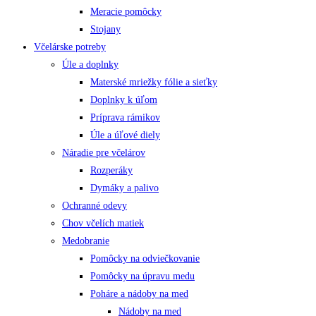
Meracie pomôcky
Stojany
Včelárske potreby
Úle a doplnky
Materské mriežky fólie a sieťky
Doplnky k úľom
Príprava rámikov
Úle a úľové diely
Náradie pre včelárov
Rozperáky
Dymáky a palivo
Ochranné odevy
Chov včelích matiek
Medobranie
Pomôcky na odviečkovanie
Pomôcky na úpravu medu
Poháre a nádoby na med
Nádoby na med