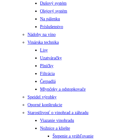
Dušový systém
Olejový systém
Na pálenku
Príslušenstvo
Nádoby na víno
Vinárska technika
Lisy
Uzatváračky
Plničky
Filtrácia
Čerpadlá
Mlynčeky a odstopkovače
Speidel výrobky
Oporné konštrukcie
Starostlivosť o vinohrad a záhradu
Viazanie vinohradu
Nožnice a kliešte
Štepenie a vrúbľovanie