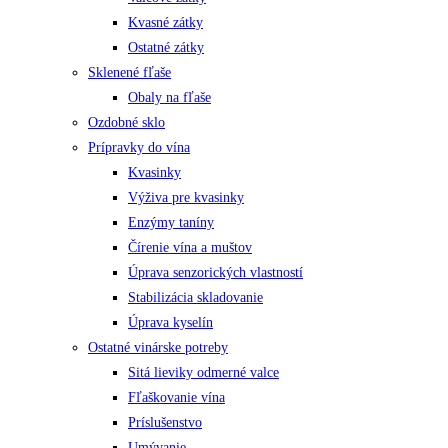
Kvasné zátky
Ostatné zátky
Sklenené fľaše
Obaly na fľaše
Ozdobné sklo
Prípravky do vína
Kvasinky
Výživa pre kvasinky
Enzýmy taníny
Čírenie vína a muštov
Úprava senzorických vlastností
Stabilizácia skladovanie
Úprava kyselín
Ostatné vinárske potreby
Sitá lieviky odmerné valce
Fľaškovanie vína
Príslušenstvo
Umývanie