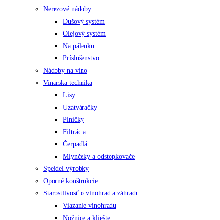
Nerezové nádoby
Dušový systém
Olejový systém
Na pálenku
Príslušenstvo
Nádoby na víno
Vinárska technika
Lisy
Uzatváračky
Plničky
Filtrácia
Čerpadlá
Mlynčeky a odstopkovače
Speidel výrobky
Oporné konštrukcie
Starostlivosť o vinohrad a záhradu
Viazanie vinohradu
Nožnice a kliešte