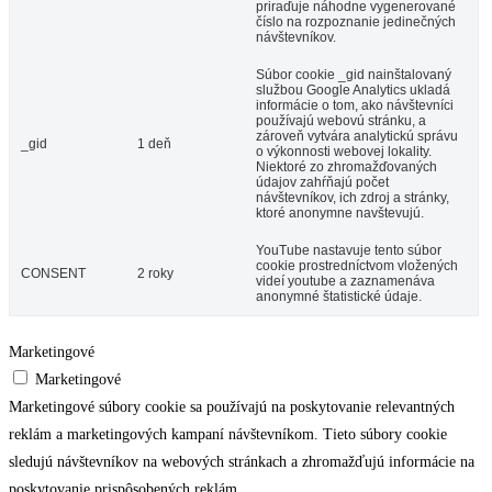
priraďuje náhodne vygenerované
číslo na rozpoznanie jedinečných
návštevníkov.
Súbor cookie _gid nainštalovaný
službou Google Analytics ukladá
informácie o tom, ako návštevníci
používajú webovú stránku, a
zároveň vytvára analytickú správu
_gid
1 deň
o výkonnosti webovej lokality.
Niektoré zo zhromažďovaných
údajov zahŕňajú počet
návštevníkov, ich zdroj a stránky,
ktoré anonymne navštevujú.
YouTube nastavuje tento súbor
cookie prostredníctvom vložených
CONSENT
2 roky
videí youtube a zaznamenáva
anonymné štatistické údaje.
Marketingové
Marketingové
Marketingové súbory cookie sa používajú na poskytovanie relevantných
reklám a marketingových kampaní návštevníkom. Tieto súbory cookie
sledujú návštevníkov na webových stránkach a zhromažďujú informácie na
poskytovanie prispôsobených reklám.