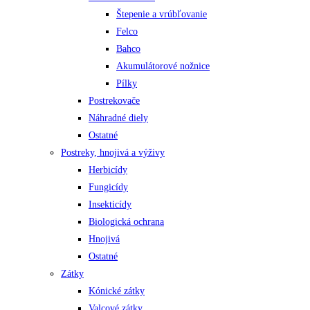
Štepenie a vrúbľovanie
Felco
Bahco
Akumulátorové nožnice
Pílky
Postrekovače
Náhradné diely
Ostatné
Postreky, hnojivá a výživy
Herbicídy
Fungicídy
Insekticídy
Biologická ochrana
Hnojivá
Ostatné
Zátky
Kónické zátky
Valcové zátky