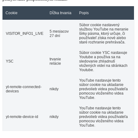
Cookie
Dĺžka trvania
Popis
Súbor cookie nastavený
službou YouTube na meranie
5 mesiacov
VISITOR_INFO1_LIVE
šírky pásma, ktorý určuje, či
27 dní
používateľ získa nové alebo
staré rozhranie prehrávača.
Súbor cookie YSC nastavuje
Youtube a používa sa na
trvanie
YSC
sledovanie zhliadnutí
relácie
vložených videí na stránkach
Youtube.
YouTube nastavuje tento
súbor cookie na ukladanie
yt-remote-connected-
nikdy
predvolieb videa používateľa
devices
pomocou vloženého videa
YouTube.
YouTube nastavuje tento
súbor cookie na ukladanie
yt-remote-device-id
nikdy
predvolieb videa používateľa
pomocou vloženého videa
YouTube.