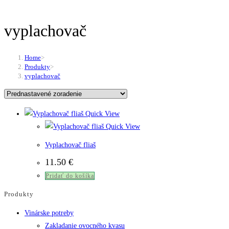
vyplachovač
Home
>
Produkty
>
vyplachovač
Quick View
Quick View
Vyplachovač fliaš
11.50
€
Pridať do košíka
Produkty
Vinárske potreby
Zakladanie ovocného kvasu