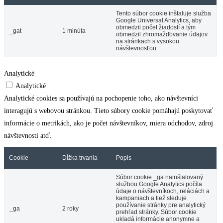
Tento súbor cookie inštaluje služba
Google Universal Analytics, aby
obmedzil počet žiadostí a tým
_gat
1 minúta
obmedzil zhromažďovanie údajov
na stránkach s vysokou
návštevnosťou.
Analytické
Analytické
Analytické cookies sa používajú na pochopenie toho, ako návštevníci
interagujú s webovou stránkou. Tieto súbory cookie pomáhajú poskytovať
informácie o metrikách, ako je počet návštevníkov, miera odchodov, zdroj
návštevnosti atď.
Cookie
Dĺžka trvania
Popis
Súbor cookie _ga nainštalovaný
službou Google Analytics počíta
údaje o návštevníkoch, reláciách a
kampaniach a tiež sleduje
používanie stránky pre analytický
_ga
2 roky
prehľad stránky. Súbor cookie
ukladá informácie anonymne a