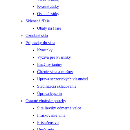
Kvasné zátky
Ostatné zátky
Sklenené fľaše
Obaly na fľaše
Ozdobné sklo
Prípravky do vína
Kvasinky
Výživa pre kvasinky
Enzýmy taníny
Čírenie vína a muštov
Úprava senzorických vlastností
Stabilizácia skladovanie
Úprava kyselín
Ostatné vinárske potreby
Sitá lieviky odmerné valce
Fľaškovanie vína
Príslušenstvo
Umývanie