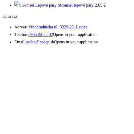
Stromset lepové pásy
2.65
€
Kontakt
Adresa:
Vinohradnícka ul. 3229/29, Levice
Telefón:
0905 22 52 32
Opens in your application
Email:
pedap@pedap.sk
Opens in your application
Telefón do predajne
☏ 0907 782 859
Pracovné dni 8:00 - 17:00
Sobota 8:00 - 11:30