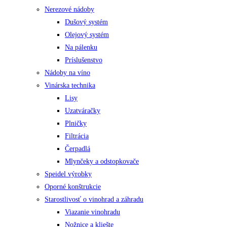
Nerezové nádoby
Dušový systém
Olejový systém
Na pálenku
Príslušenstvo
Nádoby na víno
Vinárska technika
Lisy
Uzatváračky
Plničky
Filtrácia
Čerpadlá
Mlynčeky a odstopkovače
Speidel výrobky
Oporné konštrukcie
Starostlivosť o vinohrad a záhradu
Viazanie vinohradu
Nožnice a kliešte