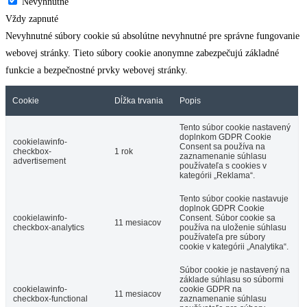
Nevyhnutné
Vždy zapnuté
Nevyhnutné súbory cookie sú absolútne nevyhnutné pre správne fungovanie
webovej stránky. Tieto súbory cookie anonymne zabezpečujú základné
funkcie a bezpečnostné prvky webovej stránky.
Cookie
Dĺžka trvania
Popis
Tento súbor cookie nastavený
doplnkom GDPR Cookie
cookielawinfo-
Consent sa používa na
checkbox-
1 rok
zaznamenanie súhlasu
advertisement
používateľa s cookies v
kategórii „Reklama“.
Tento súbor cookie nastavuje
doplnok GDPR Cookie
cookielawinfo-
Consent. Súbor cookie sa
11 mesiacov
checkbox-analytics
používa na uloženie súhlasu
používateľa pre súbory
cookie v kategórii „Analytika“.
Súbor cookie je nastavený na
základe súhlasu so súbormi
cookielawinfo-
cookie GDPR na
11 mesiacov
checkbox-functional
zaznamenanie súhlasu