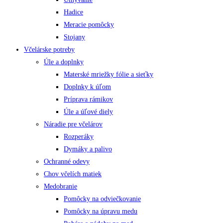
Hadice
Meracie pomôcky
Stojany
Včelárske potreby
Úle a doplnky
Materské mriežky fólie a sieťky
Doplnky k úľom
Príprava rámikov
Úle a úľové diely
Náradie pre včelárov
Rozperáky
Dymáky a palivo
Ochranné odevy
Chov včelích matiek
Medobranie
Pomôcky na odviečkovanie
Pomôcky na úpravu medu