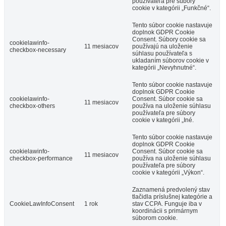
používateľa pre súbory
cookie v kategórii „Funkčné“.
Tento súbor cookie nastavuje
doplnok GDPR Cookie
Consent. Súbory cookie sa
cookielawinfo-
11 mesiacov
používajú na uloženie
checkbox-necessary
súhlasu používateľa s
ukladaním súborov cookie v
kategórii „Nevyhnutné“.
Tento súbor cookie nastavuje
doplnok GDPR Cookie
cookielawinfo-
Consent. Súbor cookie sa
11 mesiacov
checkbox-others
používa na uloženie súhlasu
používateľa pre súbory
cookie v kategórii „Iné.
Tento súbor cookie nastavuje
doplnok GDPR Cookie
cookielawinfo-
Consent. Súbor cookie sa
11 mesiacov
checkbox-performance
používa na uloženie súhlasu
používateľa pre súbory
cookie v kategórii „Výkon“.
Zaznamená predvolený stav
tlačidla príslušnej kategórie a
CookieLawInfoConsent
1 rok
stav CCPA. Funguje iba v
koordinácii s primárnym
súborom cookie.