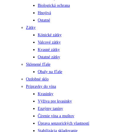
Biologická ochrana
Hnojivá
Ostatné
Zátky
Kónické zátky
Valcové zátky
Kvasné zátky
Ostatné zátky
Sklenené fľaše
Obaly na fľaše
Ozdobné sklo
Prípravky do vína
Kvasinky
Výživa pre kvasinky
Enzýmy taníny
Čírenie vína a muštov
Úprava senzorických vlastností
Stabilizácia skladovanie