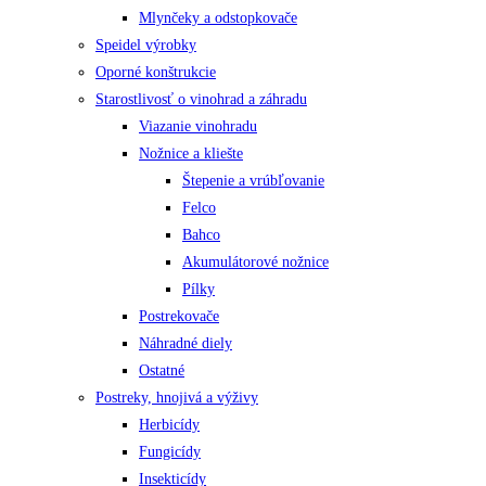
Mlynčeky a odstopkovače
Speidel výrobky
Oporné konštrukcie
Starostlivosť o vinohrad a záhradu
Viazanie vinohradu
Nožnice a kliešte
Štepenie a vrúbľovanie
Felco
Bahco
Akumulátorové nožnice
Pílky
Postrekovače
Náhradné diely
Ostatné
Postreky, hnojivá a výživy
Herbicídy
Fungicídy
Insekticídy