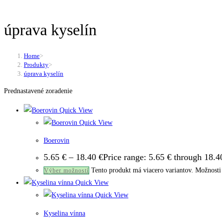
úprava kyselín
Home
>
Produkty
>
úprava kyselín
Prednastavené zoradenie
Quick View
Quick View
Boerovin
5.65
€
–
18.40
€
Price range: 5.65 € through 18.4
Tento produkt má viacero variantov. Možnosti 
Výber možností
Quick View
Quick View
Kyselina vínna