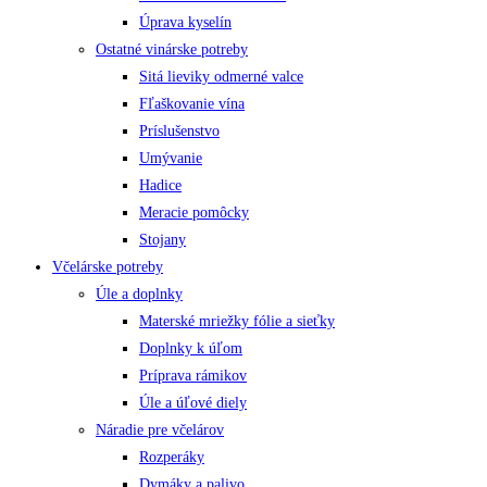
Úprava kyselín
Ostatné vinárske potreby
Sitá lieviky odmerné valce
Fľaškovanie vína
Príslušenstvo
Umývanie
Hadice
Meracie pomôcky
Stojany
Včelárske potreby
Úle a doplnky
Materské mriežky fólie a sieťky
Doplnky k úľom
Príprava rámikov
Úle a úľové diely
Náradie pre včelárov
Rozperáky
Dymáky a palivo