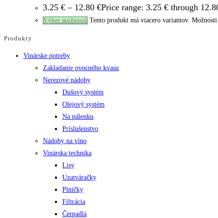
3.25
€
–
12.80
€
Price range: 3.25 € through 12.8
Tento produkt má viacero variantov. Možnosti 
Výber možností
Produkty
Vinárske potreby
Zakladanie ovocného kvasu
Nerezové nádoby
Dušový systém
Olejový systém
Na pálenku
Príslušenstvo
Nádoby na víno
Vinárska technika
Lisy
Uzatváračky
Plničky
Filtrácia
Čerpadlá