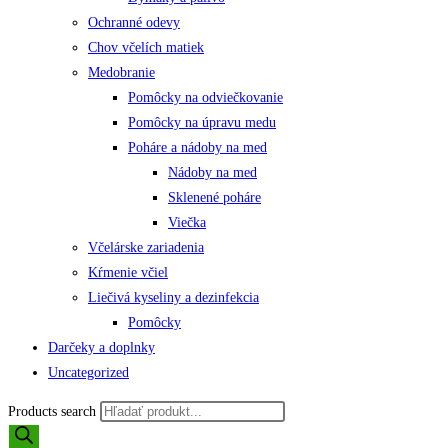
Ochranné odevy
Chov včelích matiek
Medobranie
Pomôcky na odviečkovanie
Pomôcky na úpravu medu
Poháre a nádoby na med
Nádoby na med
Sklenené poháre
Viečka
Včelárske zariadenia
Kŕmenie včiel
Liečivá kyseliny a dezinfekcia
Pomôcky
Darčeky a doplnky
Uncategorized
Products search