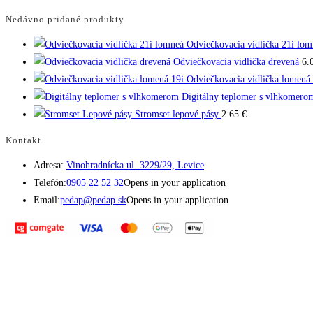
Nedávno pridané produkty
Odviečkovacia vidlička 21i lom
Odviečkovacia vidlička drevená
6.
Odviečkovacia vidlička lomená 
Digitálny teplomer s vlhkomero
Stromset lepové pásy
2.65
€
Kontakt
Adresa:
Vinohradnícka ul. 3229/29, Levice
Telefón:
0905 22 52 32
Opens in your application
Email:
pedap@pedap.sk
Opens in your application
Telefón do predajne
☏ 0907 782 859
Pracovné dni 8:00 - 17:00