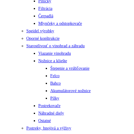
Plničky
Filtrácia
Čerpadlá
Mlynčeky a odstopkovače
Speidel výrobky
Oporné konštrukcie
Starostlivosť o vinohrad a záhradu
Viazanie vinohradu
Nožnice a kliešte
Štepenie a vrúbľovanie
Felco
Bahco
Akumulátorové nožnice
Pílky
Postrekovače
Náhradné diely
Ostatné
Postreky, hnojivá a výživy