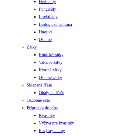
Herbicídy
Fungicídy
Insekticídy
Biologická ochrana
Hnojivá
Ostatné
Zátky
Kónické zátky
Valcové zátky
Kvasné zátky
Ostatné zátky
Sklenené fľaše
Obaly na fľaše
Ozdobné sklo
Prípravky do vína
Kvasinky
Výživa pre kvasinky
Enzýmy taníny