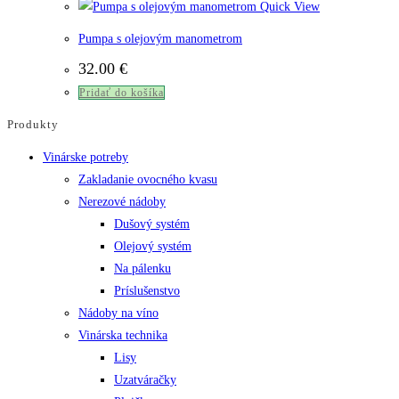
Quick View
Pumpa s olejovým manometrom
32.00
€
Pridať do košíka
Produkty
Vinárske potreby
Zakladanie ovocného kvasu
Nerezové nádoby
Dušový systém
Olejový systém
Na pálenku
Príslušenstvo
Nádoby na víno
Vinárska technika
Lisy
Uzatváračky