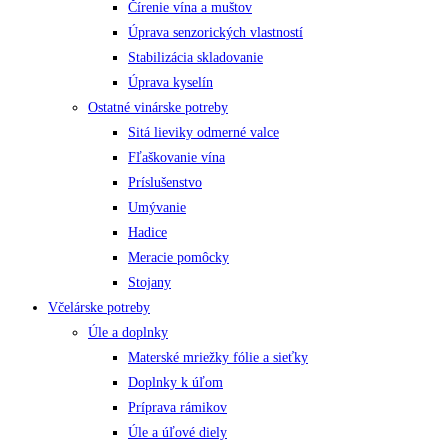
Čírenie vína a muštov
Úprava senzorických vlastností
Stabilizácia skladovanie
Úprava kyselín
Ostatné vinárske potreby
Sitá lieviky odmerné valce
Fľaškovanie vína
Príslušenstvo
Umývanie
Hadice
Meracie pomôcky
Stojany
Včelárske potreby
Úle a doplnky
Materské mriežky fólie a sieťky
Doplnky k úľom
Príprava rámikov
Úle a úľové diely