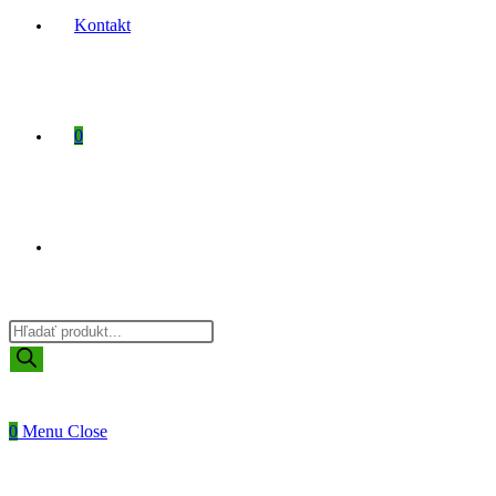
Kontakt
0
Toggle
Products
website
search
0
Menu
Close
search