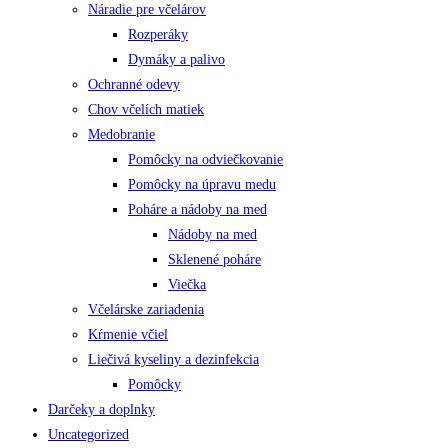
Náradie pre včelárov
Rozperáky
Dymáky a palivo
Ochranné odevy
Chov včelích matiek
Medobranie
Pomôcky na odviečkovanie
Pomôcky na úpravu medu
Poháre a nádoby na med
Nádoby na med
Sklenené poháre
Viečka
Včelárske zariadenia
Kŕmenie včiel
Liečivá kyseliny a dezinfekcia
Pomôcky
Darčeky a doplnky
Uncategorized