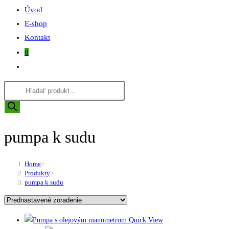
Úvod
E-shop
Kontakt
0
Toggle
website
Products
search
search
pumpa k sudu
Home
>
Produkty
>
pumpa k sudu
Quick View