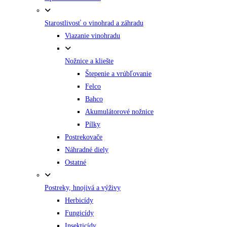
Starostlivosť o vinohrad a záhradu
Viazanie vinohradu
Nožnice a kliešte
Štepenie a vrúbľovanie
Felco
Bahco
Akumulátorové nožnice
Pílky
Postrekovače
Náhradné diely
Ostatné
Postreky, hnojivá a výživy
Herbicídy
Fungicídy
Insekticídy