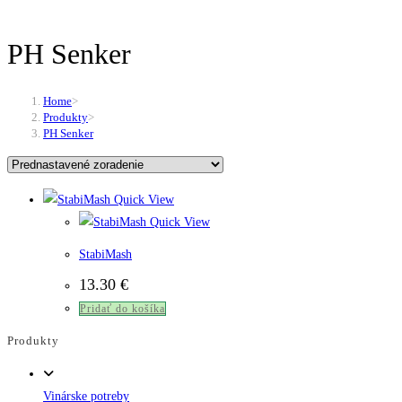
PH Senker
Home
>
Produkty
>
PH Senker
Quick View
Quick View
StabiMash
13.30
€
Pridať do košíka
Produkty
Vinárske potreby