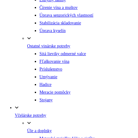
Čírenie vína a muštov
Úprava senzorických vlastností
Stabilizácia skladovanie
Úprava kyselín
Ostatné vinárske potreby
Sitá lieviky odmerné valce
Fľaškovanie vína
Príslušenstvo
Umývanie
Hadice
Meracie pomôcky
Stojany
Včelárske potreby
Úle a doplnky