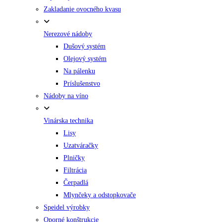
Zakladanie ovocného kvasu
Nerezové nádoby
Dušový systém
Olejový systém
Na pálenku
Príslušenstvo
Nádoby na víno
Vinárska technika
Lisy
Uzatváračky
Plničky
Filtrácia
Čerpadlá
Mlynčeky a odstopkovače
Speidel výrobky
Oporné konštrukcie