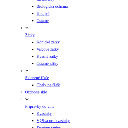
Biologická ochrana
Hnojivá
Ostatné
Zátky
Kónické zátky
Valcové zátky
Kvasné zátky
Ostatné zátky
Sklenené fľaše
Obaly na fľaše
Ozdobné sklo
Prípravky do vína
Kvasinky
Výživa pre kvasinky
Enzýmy taníny