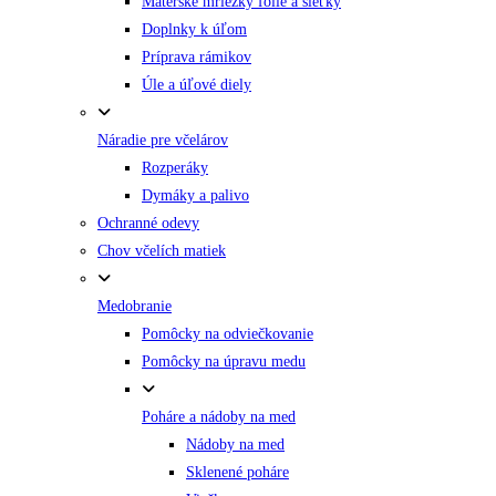
Materské mriežky fólie a sieťky
Doplnky k úľom
Príprava rámikov
Úle a úľové diely
Náradie pre včelárov
Rozperáky
Dymáky a palivo
Ochranné odevy
Chov včelích matiek
Medobranie
Pomôcky na odviečkovanie
Pomôcky na úpravu medu
Poháre a nádoby na med
Nádoby na med
Sklenené poháre