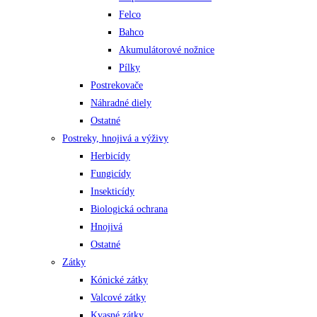
Felco
Bahco
Akumulátorové nožnice
Pílky
Postrekovače
Náhradné diely
Ostatné
Postreky, hnojivá a výživy
Herbicídy
Fungicídy
Insekticídy
Biologická ochrana
Hnojivá
Ostatné
Zátky
Kónické zátky
Valcové zátky
Kvasné zátky