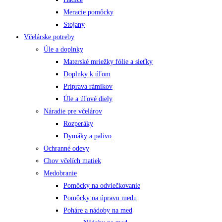
Meracie pomôcky
Stojany
Včelárske potreby
Úle a doplnky
Materské mriežky fólie a sieťky
Doplnky k úľom
Príprava rámikov
Úle a úľové diely
Náradie pre včelárov
Rozperáky
Dymáky a palivo
Ochranné odevy
Chov včelích matiek
Medobranie
Pomôcky na odviečkovanie
Pomôcky na úpravu medu
Poháre a nádoby na med