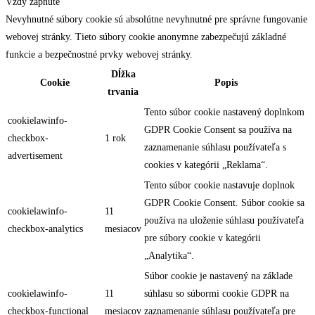
Vždy zapnuté
Nevyhnutné súbory cookie sú absolútne nevyhnutné pre správne fungovanie
webovej stránky. Tieto súbory cookie anonymne zabezpečujú základné
funkcie a bezpečnostné prvky webovej stránky.
Dĺžka
Cookie
Popis
trvania
Tento súbor cookie nastavený doplnkom
cookielawinfo-
GDPR Cookie Consent sa používa na
checkbox-
1 rok
zaznamenanie súhlasu používateľa s
advertisement
cookies v kategórii „Reklama“.
Tento súbor cookie nastavuje doplnok
GDPR Cookie Consent. Súbor cookie sa
cookielawinfo-
11
používa na uloženie súhlasu používateľa
checkbox-analytics
mesiacov
pre súbory cookie v kategórii
„Analytika“.
Súbor cookie je nastavený na základe
cookielawinfo-
11
súhlasu so súbormi cookie GDPR na
checkbox-functional
mesiacov
zaznamenanie súhlasu používateľa pre