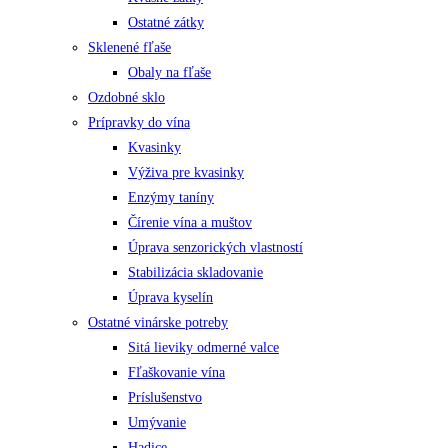
Ostatné zátky
Sklenené fľaše
Obaly na fľaše
Ozdobné sklo
Prípravky do vína
Kvasinky
Výživa pre kvasinky
Enzýmy taníny
Čírenie vína a muštov
Úprava senzorických vlastností
Stabilizácia skladovanie
Úprava kyselín
Ostatné vinárske potreby
Sitá lieviky odmerné valce
Fľaškovanie vína
Príslušenstvo
Umývanie
Hadice