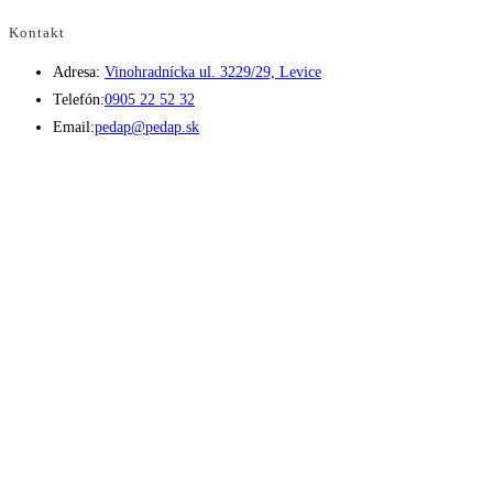
Kontakt
Adresa:
Vinohradnícka ul. 3229/29, Levice
Opens
Telefón:
0905 22 52 32
in
Opens
Email:
pedap@pedap.sk
your
in
application
your
application
Telefón do predajne
☏ 0907 782 859
Pracovné dni 8:00 - 17:00
Sobota 8:00 - 11:30