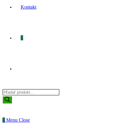
Kontakt
0
Toggle
Products
website
search
0
Menu
Close
search