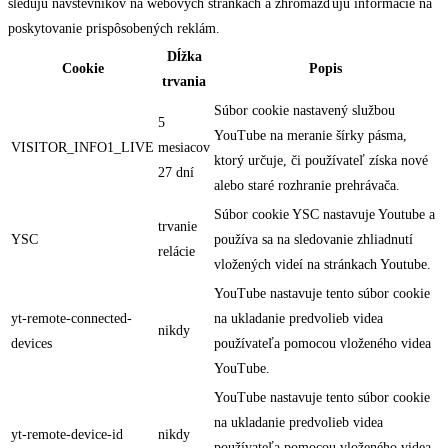
sledujú návštevníkov na webových stránkach a zhromažďujú informácie na
poskytovanie prispôsobených reklám.
Dĺžka
Cookie
Popis
trvania
Súbor cookie nastavený službou
5
YouTube na meranie šírky pásma,
VISITOR_INFO1_LIVE
mesiacov
ktorý určuje, či používateľ získa nové
27 dní
alebo staré rozhranie prehrávača.
Súbor cookie YSC nastavuje Youtube a
trvanie
YSC
používa sa na sledovanie zhliadnutí
relácie
vložených videí na stránkach Youtube.
YouTube nastavuje tento súbor cookie
yt-remote-connected-
na ukladanie predvolieb videa
nikdy
devices
používateľa pomocou vloženého videa
YouTube.
YouTube nastavuje tento súbor cookie
na ukladanie predvolieb videa
yt-remote-device-id
nikdy
používateľa pomocou vloženého videa