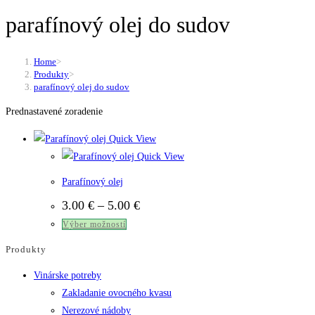
parafínový olej do sudov
Home
>
Produkty
>
parafínový olej do sudov
Prednastavené zoradenie
Quick View
Quick View
Parafínový olej
Price
3.00
€
–
5.00
€
range:
Tento
Výber možností
3.00 €
through
produkt
Produkty
5.00 €
má
Vinárske potreby
viacero
Zakladanie ovocného kvasu
variantov.
Nerezové nádoby
Možnosti