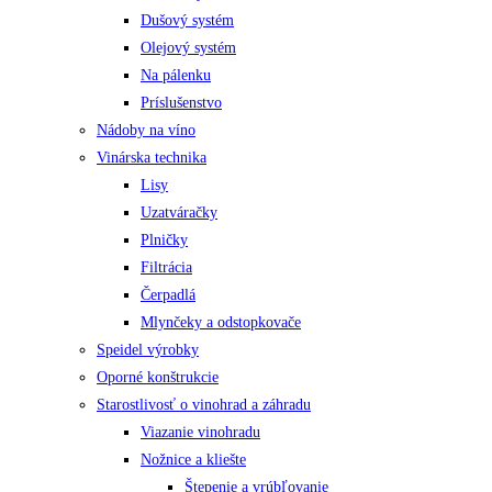
Dušový systém
si
Olejový systém
môžete
Na pálenku
vybrať
Príslušenstvo
na
Nádoby na víno
stránke
Vinárska technika
produktu.
Lisy
Uzatváračky
Plničky
Filtrácia
Čerpadlá
Mlynčeky a odstopkovače
Speidel výrobky
Oporné konštrukcie
Starostlivosť o vinohrad a záhradu
Viazanie vinohradu
Nožnice a kliešte
Štepenie a vrúbľovanie