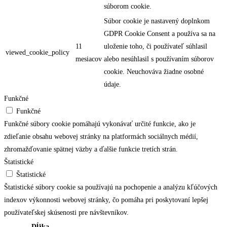
súborom cookie.
Súbor cookie je nastavený doplnkom
GDPR Cookie Consent a používa sa na
11
uloženie toho, či používateľ súhlasil
viewed_cookie_policy
mesiacov
alebo nesúhlasil s používaním súborov
cookie. Neuchováva žiadne osobné
údaje.
Funkčné
Funkčné
Funkčné súbory cookie pomáhajú vykonávať určité funkcie, ako je
zdieľanie obsahu webovej stránky na platformách sociálnych médií,
zhromažďovanie spätnej väzby a ďalšie funkcie tretích strán.
Štatistické
Štatistické
Štatistické súbory cookie sa používajú na pochopenie a analýzu kľúčových
indexov výkonnosti webovej stránky, čo pomáha pri poskytovaní lepšej
používateľskej skúsenosti pre návštevníkov.
Dĺžka