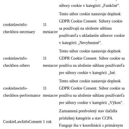
súbory cookie v kategórii „Funkčné“.
Tento súbor cookie nastavuje doplnok
GDPR Cookie Consent. Súbory cookie
cookielawinfo-
11
sa používajú na uloženie súhlasu
checkbox-necessary
mesiacov
používateľa s ukladaním súborov cookie
v kategórii „Nevyhnutné“.
Tento súbor cookie nastavuje doplnok
cookielawinfo-
11
GDPR Cookie Consent. Súbor cookie sa
checkbox-others
mesiacov
používa na uloženie súhlasu používateľa
pre súbory cookie v kategórii „Iné.
Tento súbor cookie nastavuje doplnok
cookielawinfo-
11
GDPR Cookie Consent. Súbor cookie sa
checkbox-performance
mesiacov
používa na uloženie súhlasu používateľa
pre súbory cookie v kategórii „Výkon“.
Zaznamená predvolený stav tlačidla
príslušnej kategórie a stav CCPA.
CookieLawInfoConsent
1 rok
Funguje iba v koordinácii s primárnym