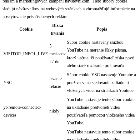
reklám a marketingových kampaní návštevníkom. Tieto súbory cookie
sledujú návštevníkov na webových stránkach a zhromažďujú informácie na
poskytovanie prispôsobených reklám.
Dĺžka
Cookie
Popis
trvania
Súbor cookie nastavený službou
5
YouTube na meranie šírky pásma,
VISITOR_INFO1_LIVE
mesiacov
ktorý určuje, či používateľ získa nové
27 dní
alebo staré rozhranie prehrávača.
Súbor cookie YSC nastavuje Youtube a
trvanie
YSC
používa sa na sledovanie zhliadnutí
relácie
vložených videí na stránkach Youtube.
YouTube nastavuje tento súbor cookie
yt-remote-connected-
na ukladanie predvolieb videa
nikdy
devices
používateľa pomocou vloženého videa
YouTube.
YouTube nastavuje tento súbor cookie
na ukladanie predvolieb videa