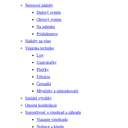
Nerezové nádoby
Dušový systém
Olejový systém
Na pálenku
Príslušenstvo
Nádoby na víno
Vinárska technika
Lisy
Uzatváračky
Plničky
Filtrácia
Čerpadlá
Mlynčeky a odstopkovače
Speidel výrobky
Oporné konštrukcie
Starostlivosť o vinohrad a záhradu
Viazanie vinohradu
Nožnice a kliešte