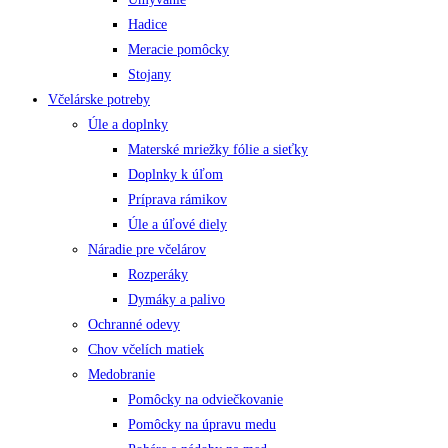
Hadice
Meracie pomôcky
Stojany
Včelárske potreby
Úle a doplnky
Materské mriežky fólie a sieťky
Doplnky k úľom
Príprava rámikov
Úle a úľové diely
Náradie pre včelárov
Rozperáky
Dymáky a palivo
Ochranné odevy
Chov včelích matiek
Medobranie
Pomôcky na odviečkovanie
Pomôcky na úpravu medu