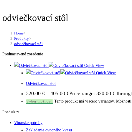
odviečkovací stôl
Home
>
Produkty
>
odviečkovací stôl
Prednastavené zoradenie
Quick View
Quick View
Odviečkovací stôl
320.00
€
–
405.00
€
Price range: 320.00 € throug
Tento produkt má viacero variantov. Možnosti 
Výber možností
Produkty
Vinárske potreby
Zakladanie ovocného kvasu