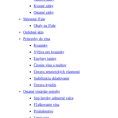
Kvasné zátky
Ostatné zátky
Sklenené fľaše
Obaly na fľaše
Ozdobné sklo
Prípravky do vína
Kvasinky
Výživa pre kvasinky
Enzýmy taníny
Čírenie vína a muštov
Úprava senzorických vlastností
Stabilizácia skladovanie
Úprava kyselín
Ostatné vinárske potreby
Sitá lieviky odmerné valce
Fľaškovanie vína
Príslušenstvo
Umývanie