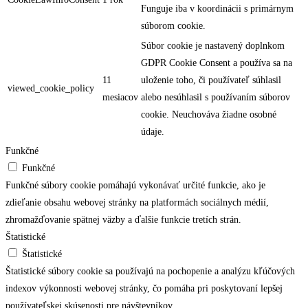
Funguje iba v koordinácii s primárnym
súborom cookie.
Súbor cookie je nastavený doplnkom
GDPR Cookie Consent a používa sa na
11
uloženie toho, či používateľ súhlasil
viewed_cookie_policy
mesiacov
alebo nesúhlasil s používaním súborov
cookie. Neuchováva žiadne osobné
údaje.
Funkčné
Funkčné
Funkčné súbory cookie pomáhajú vykonávať určité funkcie, ako je
zdieľanie obsahu webovej stránky na platformách sociálnych médií,
zhromažďovanie spätnej väzby a ďalšie funkcie tretích strán.
Štatistické
Štatistické
Štatistické súbory cookie sa používajú na pochopenie a analýzu kľúčových
indexov výkonnosti webovej stránky, čo pomáha pri poskytovaní lepšej
používateľskej skúsenosti pre návštevníkov.