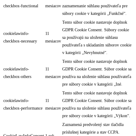
checkbox-functional
mesiacov
zaznamenanie súhlasu používateľa pre
súbory cookie v kategórii „Funkčné“.
Tento súbor cookie nastavuje doplnok
GDPR Cookie Consent. Súbory cookie
cookielawinfo-
11
sa používajú na uloženie súhlasu
checkbox-necessary
mesiacov
používateľa s ukladaním súborov cookie
v kategórii „Nevyhnutné“.
Tento súbor cookie nastavuje doplnok
cookielawinfo-
11
GDPR Cookie Consent. Súbor cookie sa
checkbox-others
mesiacov
používa na uloženie súhlasu používateľa
pre súbory cookie v kategórii „Iné.
Tento súbor cookie nastavuje doplnok
cookielawinfo-
11
GDPR Cookie Consent. Súbor cookie sa
checkbox-performance
mesiacov
používa na uloženie súhlasu používateľa
pre súbory cookie v kategórii „Výkon“.
Zaznamená predvolený stav tlačidla
príslušnej kategórie a stav CCPA.
CookieLawInfoConsent
1 rok