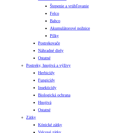
Štepenie a vrúbľovanie
Felco
Bahco
Akumulátorové nožnice
Pílky
Postrekovače
Náhradné diely
Ostatné
Postreky, hnojivá a výživy
Herbicídy
Fungicídy
Insekticídy
Biologická ochrana
Hnojivá
Ostatné
Zátky
Kónické zátky
Valcové zátky