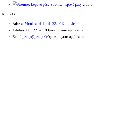
Stromset lepové pásy
2.65
€
Kontakt
Adresa:
Vinohradnícka ul. 3229/29, Levice
Telefón:
0905 22 52 32
Opens in your application
Email:
pedap@pedap.sk
Opens in your application
Telefón do predajne
☏ 0907 782 859
Pracovné dni 8:00 - 17:00
Sobota 8:00 - 11:30