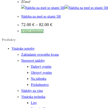
Zľava!
Nádoba na med so sitami 50l
Price
72.00
€
–
82.00
€
range:
Tento
Výber možností
72.00 €
through
produkt
Produkty
82.00 €
má
Vinárske potreby
viacero
Zakladanie ovocného kvasu
variantov.
Nerezové nádoby
Možnosti
Dušový systém
si
Olejový systém
môžete
Na pálenku
vybrať
Príslušenstvo
na
Nádoby na víno
stránke
Vinárska technika
produktu.
Lisy