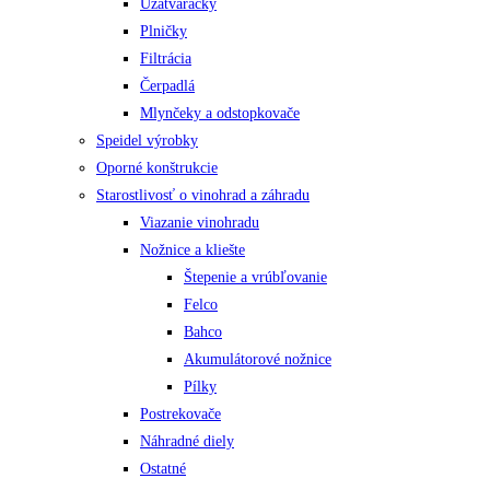
Uzatváračky
Plničky
Filtrácia
Čerpadlá
Mlynčeky a odstopkovače
Speidel výrobky
Oporné konštrukcie
Starostlivosť o vinohrad a záhradu
Viazanie vinohradu
Nožnice a kliešte
Štepenie a vrúbľovanie
Felco
Bahco
Akumulátorové nožnice
Pílky
Postrekovače
Náhradné diely
Ostatné