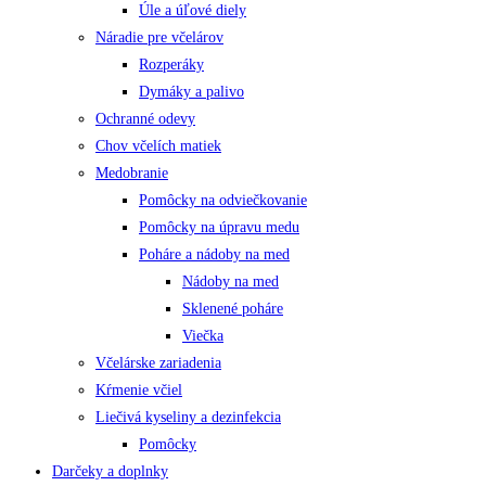
Úle a úľové diely
Náradie pre včelárov
Rozperáky
Dymáky a palivo
Ochranné odevy
Chov včelích matiek
Medobranie
Pomôcky na odviečkovanie
Pomôcky na úpravu medu
Poháre a nádoby na med
Nádoby na med
Sklenené poháre
Viečka
Včelárske zariadenia
Kŕmenie včiel
Liečivá kyseliny a dezinfekcia
Pomôcky
Darčeky a doplnky