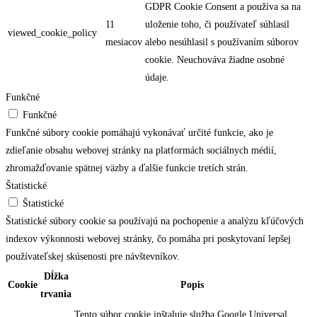
GDPR Cookie Consent a používa sa na
11
uloženie toho, či používateľ súhlasil
viewed_cookie_policy
mesiacov
alebo nesúhlasil s používaním súborov
cookie. Neuchováva žiadne osobné
údaje.
Funkčné
Funkčné
Funkčné súbory cookie pomáhajú vykonávať určité funkcie, ako je
zdieľanie obsahu webovej stránky na platformách sociálnych médií,
zhromažďovanie spätnej väzby a ďalšie funkcie tretích strán.
Štatistické
Štatistické
Štatistické súbory cookie sa používajú na pochopenie a analýzu kľúčových
indexov výkonnosti webovej stránky, čo pomáha pri poskytovaní lepšej
používateľskej skúsenosti pre návštevníkov.
Dĺžka
Cookie
Popis
trvania
Tento súbor cookie inštaluje služba Google Universal