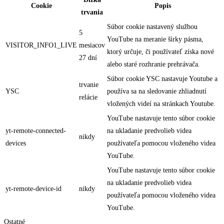
Cookie
Popis
trvania
Súbor cookie nastavený službou
5
YouTube na meranie šírky pásma,
VISITOR_INFO1_LIVE
mesiacov
ktorý určuje, či používateľ získa nové
27 dní
alebo staré rozhranie prehrávača.
Súbor cookie YSC nastavuje Youtube a
trvanie
YSC
používa sa na sledovanie zhliadnutí
relácie
vložených videí na stránkach Youtube.
YouTube nastavuje tento súbor cookie
yt-remote-connected-
na ukladanie predvolieb videa
nikdy
devices
používateľa pomocou vloženého videa
YouTube.
YouTube nastavuje tento súbor cookie
na ukladanie predvolieb videa
yt-remote-device-id
nikdy
používateľa pomocou vloženého videa
YouTube.
Ostatné