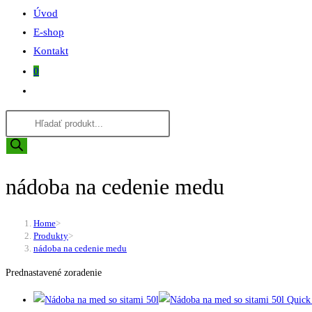
Úvod
E-shop
Kontakt
0
Toggle
website
Products
search
search
nádoba na cedenie medu
Home
>
Produkty
>
nádoba na cedenie medu
Prednastavené zoradenie
Quick