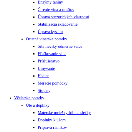
Enzýmy taníny
Čírenie vína a muštov
Úprava senzorických vlastností
Stabilizácia skladovanie
Úprava kyselín
Ostatné vinárske potreby
Sitá lieviky odmerné valce
Fľaškovanie vína
Príslušenstvo
Umývanie
Hadice
Meracie pomôcky
Stojany
Včelárske potreby
Úle a doplnky
Materské mriežky fólie a sieťky
Doplnky k úľom
Príprava rámikov