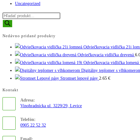
Uncategorized
Products
search
Nedávno pridané produkty
Odviečkovacia vidlička 21i lom
Odviečkovacia vidlička drevená
6.
Odviečkovacia vidlička lomená 
Digitálny teplomer s vlhkomero
Stromset lepové pásy
2.65
€
Kontakt
Adresa:
Vinohradnícka ul. 3229/29, Levice
Telefón:
0905 22 52 32
Opens
Email:
in