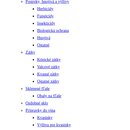
Postreky, hnojivá a výživy
Herbicídy
Fungicídy
Insekticídy
Biologická ochrana
Hnojivá
Ostatné
Zátky
Kónické zátky
Valcové zátky
Kvasné zátky
Ostatné zátky
Sklenené fľaše
Obaly na fľaše
Ozdobné sklo
Prípravky do vína
Kvasinky
Výživa pre kvasinky