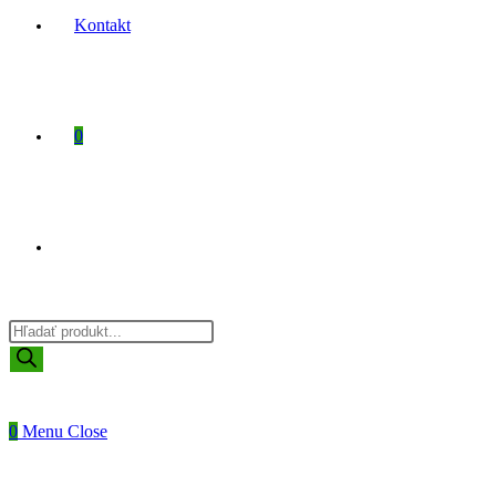
Kontakt
0
Toggle
Products
website
search
0
Menu
Close
search