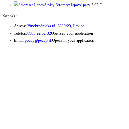
Stromset lepové pásy
2.65
€
Kontakt
Adresa:
Vinohradnícka ul. 3229/29, Levice
Telefón:
0905 22 52 32
Opens in your application
Email:
pedap@pedap.sk
Opens in your application
Telefón do predajne
☏ 0907 782 859
Pracovné dni 8:00 - 17:00
Sobota 8:00 - 11:30