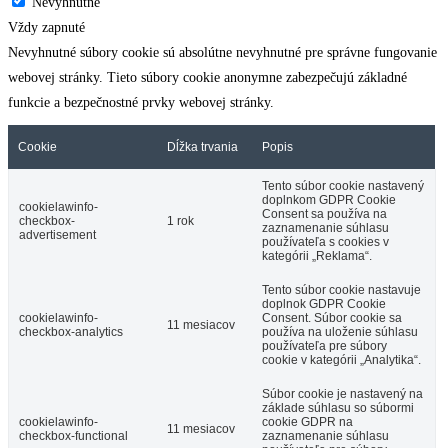
Nevyhnutné
Vždy zapnuté
Nevyhnutné súbory cookie sú absolútne nevyhnutné pre správne fungovanie
webovej stránky. Tieto súbory cookie anonymne zabezpečujú základné
funkcie a bezpečnostné prvky webovej stránky.
Cookie
Dĺžka trvania
Popis
Tento súbor cookie nastavený
doplnkom GDPR Cookie
cookielawinfo-
Consent sa používa na
checkbox-
1 rok
zaznamenanie súhlasu
advertisement
používateľa s cookies v
kategórii „Reklama“.
Tento súbor cookie nastavuje
doplnok GDPR Cookie
cookielawinfo-
Consent. Súbor cookie sa
11 mesiacov
checkbox-analytics
používa na uloženie súhlasu
používateľa pre súbory
cookie v kategórii „Analytika“.
Súbor cookie je nastavený na
základe súhlasu so súbormi
cookielawinfo-
cookie GDPR na
11 mesiacov
checkbox-functional
zaznamenanie súhlasu