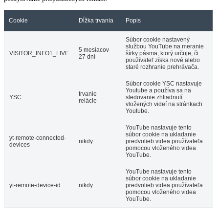
Cookie
Dĺžka trvania
Popis
Súbor cookie nastavený
službou YouTube na meranie
5 mesiacov
VISITOR_INFO1_LIVE
šírky pásma, ktorý určuje, či
27 dní
používateľ získa nové alebo
staré rozhranie prehrávača.
Súbor cookie YSC nastavuje
Youtube a používa sa na
trvanie
YSC
sledovanie zhliadnutí
relácie
vložených videí na stránkach
Youtube.
YouTube nastavuje tento
súbor cookie na ukladanie
yt-remote-connected-
nikdy
predvolieb videa používateľa
devices
pomocou vloženého videa
YouTube.
YouTube nastavuje tento
súbor cookie na ukladanie
yt-remote-device-id
nikdy
predvolieb videa používateľa
pomocou vloženého videa
YouTube.