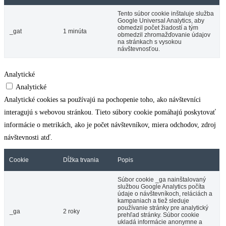
Tento súbor cookie inštaluje služba
Google Universal Analytics, aby
obmedzil počet žiadostí a tým
_gat
1 minúta
obmedzil zhromažďovanie údajov
na stránkach s vysokou
návštevnosťou.
Analytické
Analytické
Analytické cookies sa používajú na pochopenie toho, ako návštevníci
interagujú s webovou stránkou. Tieto súbory cookie pomáhajú poskytovať
informácie o metrikách, ako je počet návštevníkov, miera odchodov, zdroj
návštevnosti atď.
Cookie
Dĺžka trvania
Popis
Súbor cookie _ga nainštalovaný
službou Google Analytics počíta
údaje o návštevníkoch, reláciách a
kampaniach a tiež sleduje
používanie stránky pre analytický
_ga
2 roky
prehľad stránky. Súbor cookie
ukladá informácie anonymne a