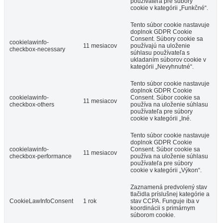
používateľa pre súbory
cookie v kategórii „Funkčné“.
Tento súbor cookie nastavuje
doplnok GDPR Cookie
Consent. Súbory cookie sa
cookielawinfo-
11 mesiacov
používajú na uloženie
checkbox-necessary
súhlasu používateľa s
ukladaním súborov cookie v
kategórii „Nevyhnutné“.
Tento súbor cookie nastavuje
doplnok GDPR Cookie
cookielawinfo-
Consent. Súbor cookie sa
11 mesiacov
checkbox-others
používa na uloženie súhlasu
používateľa pre súbory
cookie v kategórii „Iné.
Tento súbor cookie nastavuje
doplnok GDPR Cookie
cookielawinfo-
Consent. Súbor cookie sa
11 mesiacov
checkbox-performance
používa na uloženie súhlasu
používateľa pre súbory
cookie v kategórii „Výkon“.
Zaznamená predvolený stav
tlačidla príslušnej kategórie a
CookieLawInfoConsent
1 rok
stav CCPA. Funguje iba v
koordinácii s primárnym
súborom cookie.