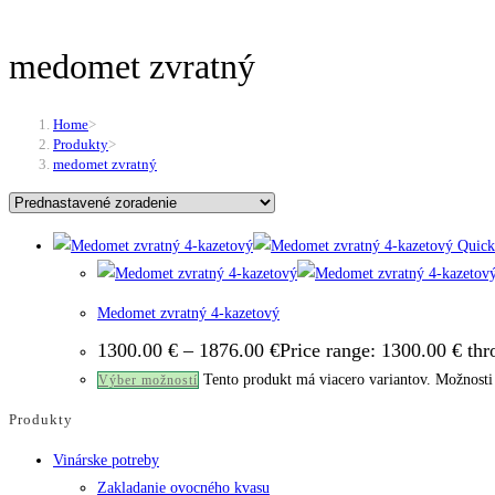
medomet zvratný
Home
>
Produkty
>
medomet zvratný
Quick
Medomet zvratný 4-kazetový
1300.00
€
–
1876.00
€
Price range: 1300.00 € th
Tento produkt má viacero variantov. Možnosti 
Výber možností
Produkty
Vinárske potreby
Zakladanie ovocného kvasu