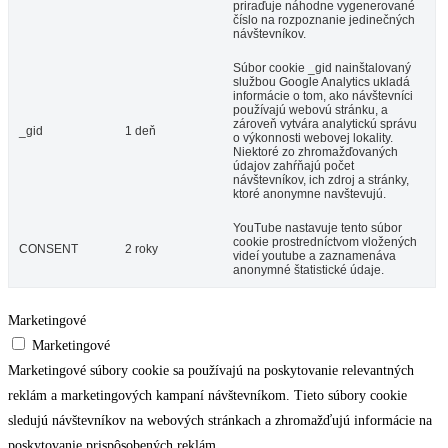
priraďuje náhodne vygenerované
číslo na rozpoznanie jedinečných
návštevníkov.
Súbor cookie _gid nainštalovaný
službou Google Analytics ukladá
informácie o tom, ako návštevníci
používajú webovú stránku, a
zároveň vytvára analytickú správu
_gid
1 deň
o výkonnosti webovej lokality.
Niektoré zo zhromažďovaných
údajov zahŕňajú počet
návštevníkov, ich zdroj a stránky,
ktoré anonymne navštevujú.
YouTube nastavuje tento súbor
cookie prostredníctvom vložených
CONSENT
2 roky
videí youtube a zaznamenáva
anonymné štatistické údaje.
Marketingové
Marketingové
Marketingové súbory cookie sa používajú na poskytovanie relevantných
reklám a marketingových kampaní návštevníkom. Tieto súbory cookie
sledujú návštevníkov na webových stránkach a zhromažďujú informácie na
poskytovanie prispôsobených reklám.