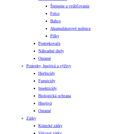
Štepenie a vrúbľovanie
Felco
Bahco
Akumulátorové nožnice
Pílky
Postrekovače
Náhradné diely
Ostatné
Postreky, hnojivá a výživy
Herbicídy
Fungicídy
Insekticídy
Biologická ochrana
Hnojivá
Ostatné
Zátky
Kónické zátky
Valcové zátky