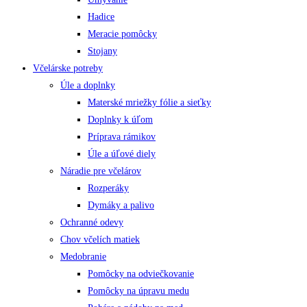
Hadice
Meracie pomôcky
Stojany
Včelárske potreby
Úle a doplnky
Materské mriežky fólie a sieťky
Doplnky k úľom
Príprava rámikov
Úle a úľové diely
Náradie pre včelárov
Rozperáky
Dymáky a palivo
Ochranné odevy
Chov včelích matiek
Medobranie
Pomôcky na odviečkovanie
Pomôcky na úpravu medu