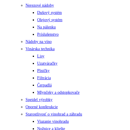
Nerezové nádoby
Dušový systém
Olejový systém
Na pálenku
Príslušenstvo
Nádoby na víno
Vinárska technika
Lisy
Uzatváračky
Plničky
Filtrácia
Čerpadlá
Mlynčeky a odstopkovače
Speidel výrobky
Oporné konštrukcie
Starostlivosť o vinohrad a záhradu
Viazanie vinohradu
Nožnice a kliešte