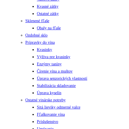
Kvasné zátky
Ostatné zátky
Sklenené fľaše
Obaly na fľaše
Ozdobné sklo
Prípravky do vína
Kvasinky
Výživa pre kvasinky
Enzýmy taníny
Čírenie vína a muštov
Úprava senzorických vlastností
Stabilizácia skladovanie
Úprava kyselín
Ostatné vinárske potreby
Sitá lieviky odmerné valce
Fľaškovanie vína
Príslušenstvo
Umývanie