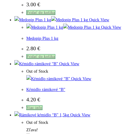
3.00
€
Pridať do košíka
Quick View
Quick View
Medopip Plus 1 kg
2.80
€
Pridať do košíka
Quick View
Out of Stock
Quick View
Kŕmidlo rámikové “B”
4.20
€
Viac info
Quick View
Out of Stock
Zľava!