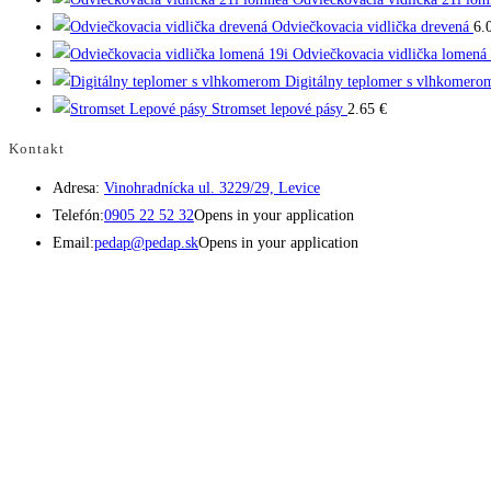
Odviečkovacia vidlička drevená
6.
Odviečkovacia vidlička lomená 
Digitálny teplomer s vlhkomero
Stromset lepové pásy
2.65
€
Kontakt
Adresa:
Vinohradnícka ul. 3229/29, Levice
Telefón:
0905 22 52 32
Opens in your application
Email:
pedap@pedap.sk
Opens in your application
Telefón do predajne
☏ 0907 782 859
Pracovné dni 8:00 - 17:00
Sobota 8:00 - 11:30