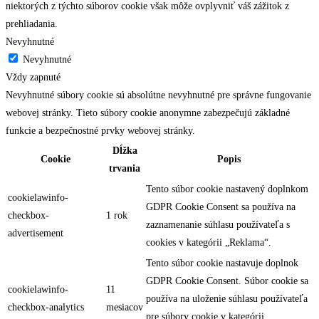
niektorých z týchto súborov cookie však môže ovplyvniť váš zážitok z
prehliadania.
Nevyhnutné
Nevyhnutné
Vždy zapnuté
Nevyhnutné súbory cookie sú absolútne nevyhnutné pre správne fungovanie
webovej stránky. Tieto súbory cookie anonymne zabezpečujú základné
funkcie a bezpečnostné prvky webovej stránky.
Dĺžka
Cookie
Popis
trvania
Tento súbor cookie nastavený doplnkom
cookielawinfo-
GDPR Cookie Consent sa používa na
checkbox-
1 rok
zaznamenanie súhlasu používateľa s
advertisement
cookies v kategórii „Reklama“.
Tento súbor cookie nastavuje doplnok
GDPR Cookie Consent. Súbor cookie sa
cookielawinfo-
11
používa na uloženie súhlasu používateľa
checkbox-analytics
mesiacov
pre súbory cookie v kategórii