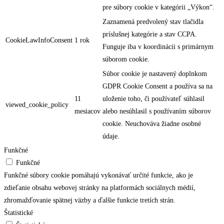
pre súbory cookie v kategórii „Výkon“.
Zaznamená predvolený stav tlačidla
príslušnej kategórie a stav CCPA.
CookieLawInfoConsent
1 rok
Funguje iba v koordinácii s primárnym
súborom cookie.
Súbor cookie je nastavený doplnkom
GDPR Cookie Consent a používa sa na
11
uloženie toho, či používateľ súhlasil
viewed_cookie_policy
mesiacov
alebo nesúhlasil s používaním súborov
cookie. Neuchováva žiadne osobné
údaje.
Funkčné
Funkčné
Funkčné súbory cookie pomáhajú vykonávať určité funkcie, ako je
zdieľanie obsahu webovej stránky na platformách sociálnych médií,
zhromažďovanie spätnej väzby a ďalšie funkcie tretích strán.
Štatistické