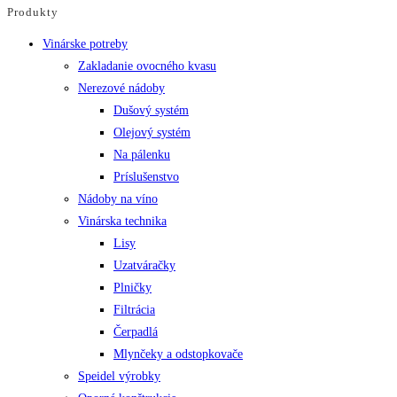
Produkty
Vinárske potreby
Zakladanie ovocného kvasu
Nerezové nádoby
Dušový systém
Olejový systém
Na pálenku
Príslušenstvo
Nádoby na víno
Vinárska technika
Lisy
Uzatváračky
Plničky
Filtrácia
Čerpadlá
Mlynčeky a odstopkovače
Speidel výrobky