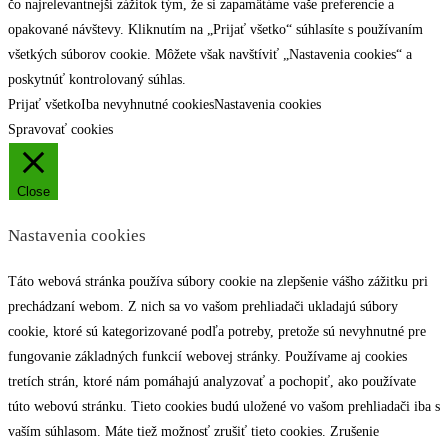
čo najrelevantnejší zážitok tým, že si zapamätáme vaše preferencie a
opakované návštevy. Kliknutím na „Prijať všetko“ súhlasíte s používaním
všetkých súborov cookie. Môžete však navštíviť „Nastavenia cookies“ a
poskytnúť kontrolovaný súhlas.
Prijať všetko
Iba nevyhnutné cookies
Nastavenia cookies
Spravovať cookies
Close
Nastavenia cookies
Táto webová stránka používa súbory cookie na zlepšenie vášho zážitku pri
prechádzaní webom. Z nich sa vo vašom prehliadači ukladajú súbory
cookie, ktoré sú kategorizované podľa potreby, pretože sú nevyhnutné pre
fungovanie základných funkcií webovej stránky. Používame aj cookies
tretích strán, ktoré nám pomáhajú analyzovať a pochopiť, ako používate
túto webovú stránku. Tieto cookies budú uložené vo vašom prehliadači iba s
vaším súhlasom. Máte tiež možnosť zrušiť tieto cookies. Zrušenie