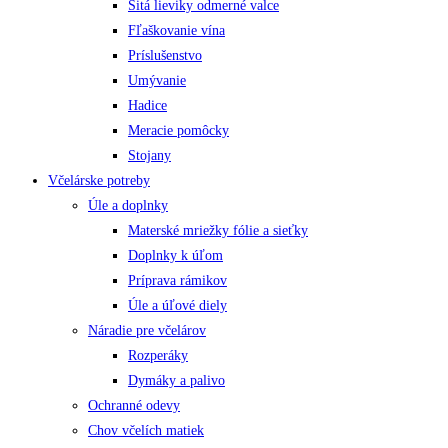
Sitá lieviky odmerné valce
Fľaškovanie vína
Príslušenstvo
Umývanie
Hadice
Meracie pomôcky
Stojany
Včelárske potreby
Úle a doplnky
Materské mriežky fólie a sieťky
Doplnky k úľom
Príprava rámikov
Úle a úľové diely
Náradie pre včelárov
Rozperáky
Dymáky a palivo
Ochranné odevy
Chov včelích matiek