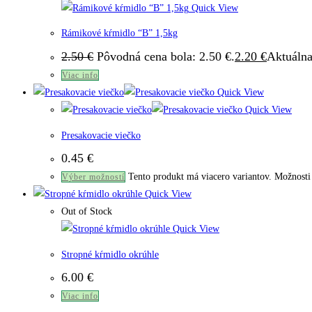
Quick View
Rámikové kŕmidlo “B” 1,5kg
2.50
€
Pôvodná cena bola: 2.50 €.
2.20
€
Aktuálna
Viac info
Quick View
Quick View
Presakovacie viečko
0.45
€
Tento produkt má viacero variantov. Možnosti 
Výber možností
Quick View
Out of Stock
Quick View
Stropné kŕmidlo okrúhle
6.00
€
Viac info