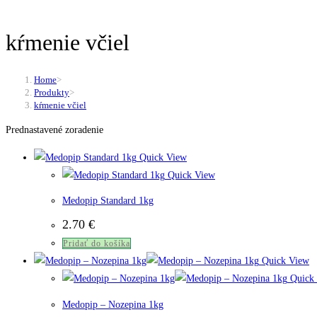
kŕmenie včiel
Home
>
Produkty
>
kŕmenie včiel
Prednastavené zoradenie
Quick View
Quick View
Medopip Standard 1kg
2.70
€
Pridať do košíka
Quick View
Quick
Medopip – Nozepina 1kg