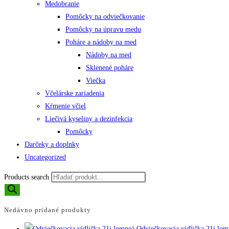
Medobranie
Pomôcky na odviečkovanie
Pomôcky na úpravu medu
Poháre a nádoby na med
Nádoby na med
Sklenené poháre
Viečka
Včelárske zariadenia
Kŕmenie včiel
Liečivá kyseliny a dezinfekcia
Pomôcky
Darčeky a doplnky
Uncategorized
Products search
Nedávno pridané produkty
Odviečkovacia vidlička 21i lom