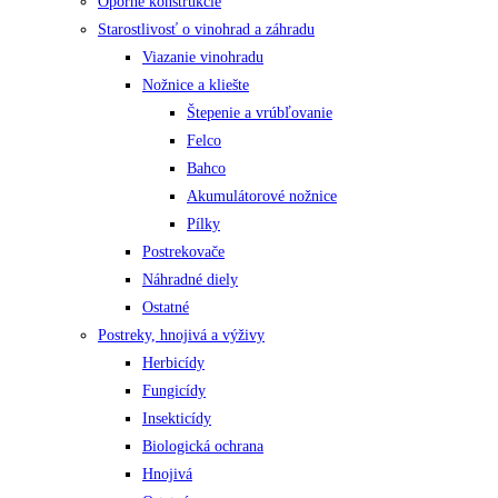
Oporné konštrukcie
Starostlivosť o vinohrad a záhradu
Viazanie vinohradu
Nožnice a kliešte
Štepenie a vrúbľovanie
Felco
Bahco
Akumulátorové nožnice
Pílky
Postrekovače
Náhradné diely
Ostatné
Postreky, hnojivá a výživy
Herbicídy
Fungicídy
Insekticídy
Biologická ochrana
Hnojivá