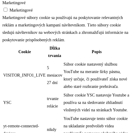
Marketingové
Marketingové
Marketingové súbory cookie sa používajú na poskytovanie relevantných
reklám a marketingových kampaní návštevníkom. Tieto súbory cookie
sledujú návštevníkov na webových stránkach a zhromažďujú informácie na
poskytovanie prispôsobených reklám.
Dĺžka
Cookie
Popis
trvania
Súbor cookie nastavený službou
5
YouTube na meranie šírky pásma,
VISITOR_INFO1_LIVE
mesiacov
ktorý určuje, či používateľ získa nové
27 dní
alebo staré rozhranie prehrávača.
Súbor cookie YSC nastavuje Youtube a
trvanie
YSC
používa sa na sledovanie zhliadnutí
relácie
vložených videí na stránkach Youtube.
YouTube nastavuje tento súbor cookie
yt-remote-connected-
na ukladanie predvolieb videa
nikdy