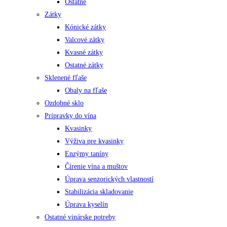
Ostatné
Zátky
Kónické zátky
Valcové zátky
Kvasné zátky
Ostatné zátky
Sklenené fľaše
Obaly na fľaše
Ozdobné sklo
Prípravky do vína
Kvasinky
Výživa pre kvasinky
Enzýmy taníny
Čírenie vína a muštov
Úprava senzorických vlastností
Stabilizácia skladovanie
Úprava kyselín
Ostatné vinárske potreby