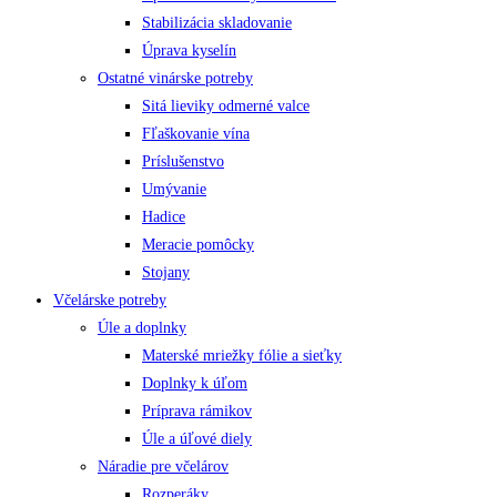
Stabilizácia skladovanie
Úprava kyselín
Ostatné vinárske potreby
Sitá lieviky odmerné valce
Fľaškovanie vína
Príslušenstvo
Umývanie
Hadice
Meracie pomôcky
Stojany
Včelárske potreby
Úle a doplnky
Materské mriežky fólie a sieťky
Doplnky k úľom
Príprava rámikov
Úle a úľové diely
Náradie pre včelárov
Rozperáky