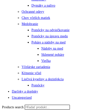
Dymáky a palivo
Ochranné odevy
Chov včelích matiek
Medobranie
Pomôcky na odviečkovanie
Pomôcky na úpravu medu
Poháre a nádoby na med
Nádoby na med
Sklenené poháre
Viečka
Včelárske zariadenia
Kŕmenie včiel
Liečivá kyseliny a dezinfekcia
Pomôcky
Darčeky a doplnky
Uncategorized
Products search