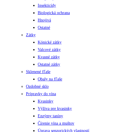
Insekticídy
Biologická ochrana
Hnojivá
Ostatné
Zátky
Kónické zátky
Valcové zátky
Kvasné zátky
Ostatné zátky
Sklenené fľaše
Obaly na fľaše
Ozdobné sklo
Prípravky do vína
Kvasinky
Výživa pre kvasinky
Enzýmy taníny
Čírenie vína a muštov
Úprava senzorických vlastností