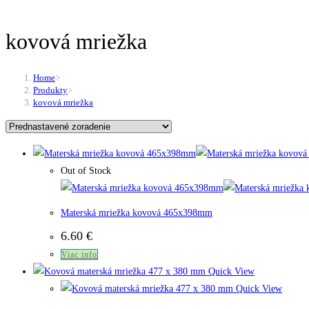
kovová mriežka
Home
>
Produkty
>
kovová mriežka
Out of Stock
Materská mriežka kovová 465x398mm
6.60
€
Viac info
Quick View
Quick View