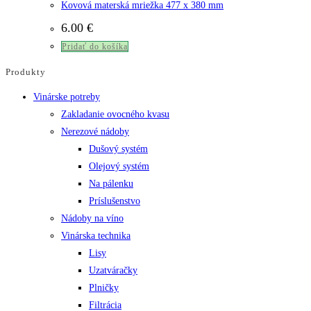
Kovová materská mriežka 477 x 380 mm
6.00
€
Pridať do košíka
Produkty
Vinárske potreby
Zakladanie ovocného kvasu
Nerezové nádoby
Dušový systém
Olejový systém
Na pálenku
Príslušenstvo
Nádoby na víno
Vinárska technika
Lisy
Uzatváračky
Plničky
Filtrácia