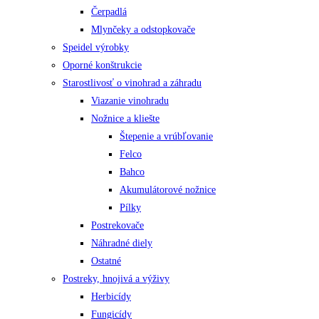
Čerpadlá
Mlynčeky a odstopkovače
Speidel výrobky
Oporné konštrukcie
Starostlivosť o vinohrad a záhradu
Viazanie vinohradu
Nožnice a kliešte
Štepenie a vrúbľovanie
Felco
Bahco
Akumulátorové nožnice
Pílky
Postrekovače
Náhradné diely
Ostatné
Postreky, hnojivá a výživy
Herbicídy
Fungicídy