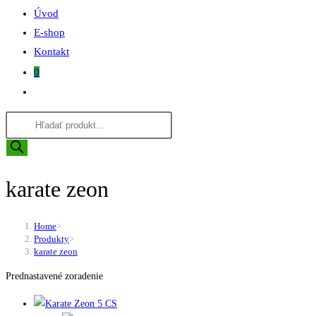
Úvod
E-shop
Kontakt
0
Toggle
website
Products
search
search
karate zeon
Home
>
Produkty
>
karate zeon
Prednastavené zoradenie