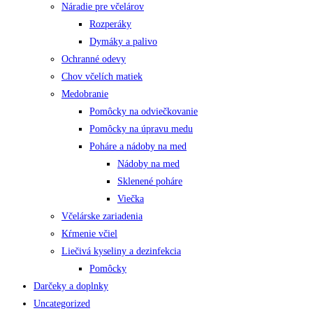
Náradie pre včelárov
Rozperáky
Dymáky a palivo
Ochranné odevy
Chov včelích matiek
Medobranie
Pomôcky na odviečkovanie
Pomôcky na úpravu medu
Poháre a nádoby na med
Nádoby na med
Sklenené poháre
Viečka
Včelárske zariadenia
Kŕmenie včiel
Liečivá kyseliny a dezinfekcia
Pomôcky
Darčeky a doplnky
Uncategorized