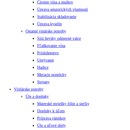
Čírenie vína a muštov
Úprava senzorických vlastností
Stabilizácia skladovanie
Úprava kyselín
Ostatné vinárske potreby
Sitá lieviky odmerné valce
Fľaškovanie vína
Príslušenstvo
Umývanie
Hadice
Meracie pomôcky
Stojany
Včelárske potreby
Úle a doplnky
Materské mriežky fólie a sieťky
Doplnky k úľom
Príprava rámikov
Úle a úľové diely