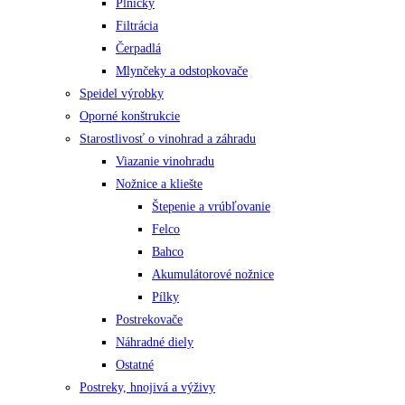
Plničky
Filtrácia
Čerpadlá
Mlynčeky a odstopkovače
Speidel výrobky
Oporné konštrukcie
Starostlivosť o vinohrad a záhradu
Viazanie vinohradu
Nožnice a kliešte
Štepenie a vrúbľovanie
Felco
Bahco
Akumulátorové nožnice
Pílky
Postrekovače
Náhradné diely
Ostatné
Postreky, hnojivá a výživy