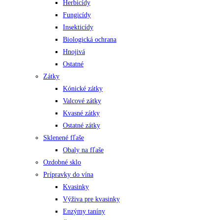
Herbicídy
Fungicídy
Insekticídy
Biologická ochrana
Hnojivá
Ostatné
Zátky
Kónické zátky
Valcové zátky
Kvasné zátky
Ostatné zátky
Sklenené fľaše
Obaly na fľaše
Ozdobné sklo
Prípravky do vína
Kvasinky
Výživa pre kvasinky
Enzýmy taníny