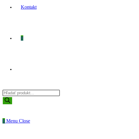
Kontakt
0
Toggle
Products
website
search
0
Menu
Close
search