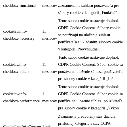
checkbox-functional
mesiacov
zaznamenanie súhlasu používateľa pre
súbory cookie v kategórii „Funkčné“.
Tento súbor cookie nastavuje doplnok
GDPR Cookie Consent. Súbory cookie
cookielawinfo-
11
sa používajú na uloženie súhlasu
checkbox-necessary
mesiacov
používateľa s ukladaním súborov cookie
v kategórii „Nevyhnutné“.
Tento súbor cookie nastavuje doplnok
cookielawinfo-
11
GDPR Cookie Consent. Súbor cookie sa
checkbox-others
mesiacov
používa na uloženie súhlasu používateľa
pre súbory cookie v kategórii „Iné.
Tento súbor cookie nastavuje doplnok
cookielawinfo-
11
GDPR Cookie Consent. Súbor cookie sa
checkbox-performance
mesiacov
používa na uloženie súhlasu používateľa
pre súbory cookie v kategórii „Výkon“.
Zaznamená predvolený stav tlačidla
príslušnej kategórie a stav CCPA.
CookieLawInfoConsent
1 rok