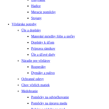
Hadice
Meracie pomôcky
Stojany
Včelárske potreby
Úle a doplnky
Materské mriežky fólie a sieťky
Doplnky k úľom
Príprava rámikov
Úle a úľové diely
Náradie pre včelárov
Rozperáky
Dymáky a palivo
Ochranné odevy
Chov včelích matiek
Medobranie
Pomôcky na odviečkovanie
Pomôcky na úpravu medu