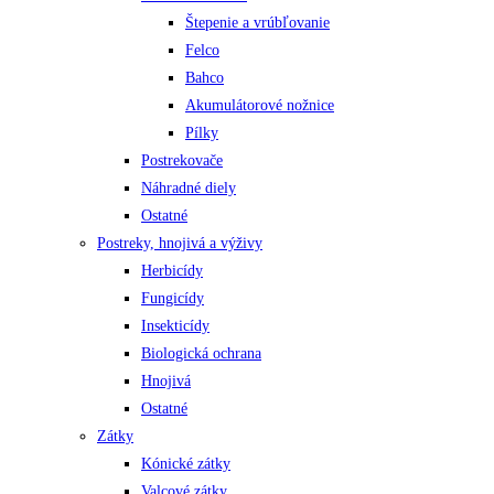
Štepenie a vrúbľovanie
Felco
Bahco
Akumulátorové nožnice
Pílky
Postrekovače
Náhradné diely
Ostatné
Postreky, hnojivá a výživy
Herbicídy
Fungicídy
Insekticídy
Biologická ochrana
Hnojivá
Ostatné
Zátky
Kónické zátky
Valcové zátky