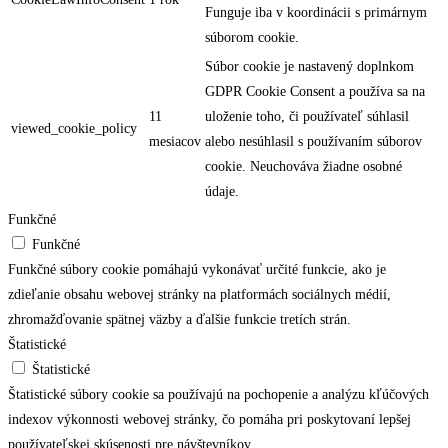
Funguje iba v koordinácii s primárnym
súborom cookie.
Súbor cookie je nastavený doplnkom
GDPR Cookie Consent a používa sa na
11
uloženie toho, či používateľ súhlasil
viewed_cookie_policy
mesiacov
alebo nesúhlasil s používaním súborov
cookie. Neuchováva žiadne osobné
údaje.
Funkčné
Funkčné
Funkčné súbory cookie pomáhajú vykonávať určité funkcie, ako je
zdieľanie obsahu webovej stránky na platformách sociálnych médií,
zhromažďovanie spätnej väzby a ďalšie funkcie tretích strán.
Štatistické
Štatistické
Štatistické súbory cookie sa používajú na pochopenie a analýzu kľúčových
indexov výkonnosti webovej stránky, čo pomáha pri poskytovaní lepšej
používateľskej skúsenosti pre návštevníkov.