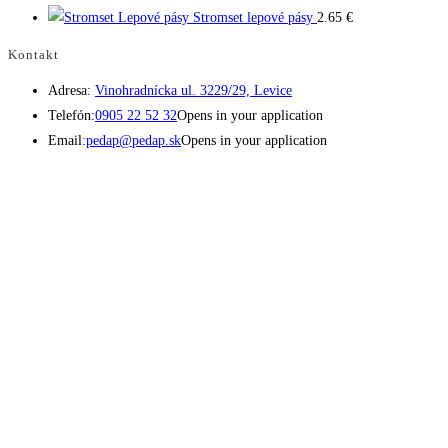
Stromset lepové pásy
2.65
€
Kontakt
Adresa:
Vinohradnícka ul. 3229/29, Levice
Telefón:
0905 22 52 32
Opens in your application
Email:
pedap@pedap.sk
Opens in your application
Telefón do predajne
☏ 0907 782 859
Pracovné dni 8:00 - 17:00
Sobota 8:00 - 11:30