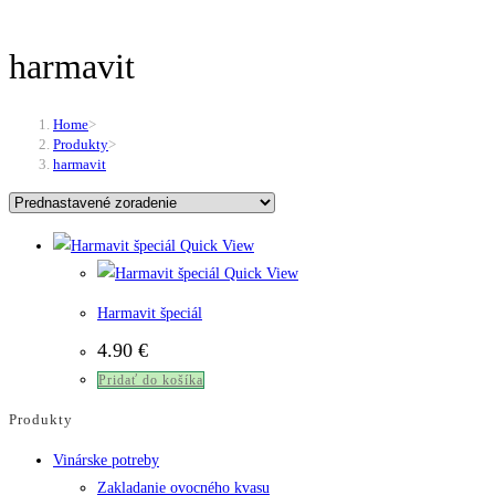
harmavit
Home
>
Produkty
>
harmavit
Quick View
Quick View
Harmavit špeciál
4.90
€
Pridať do košíka
Produkty
Vinárske potreby
Zakladanie ovocného kvasu