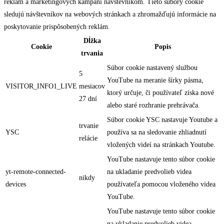
reklám a marketingových kampaní návštevníkom. Tieto súbory cookie
sledujú návštevníkov na webových stránkach a zhromažďujú informácie na
poskytovanie prispôsobených reklám.
Dĺžka
Cookie
Popis
trvania
Súbor cookie nastavený službou
5
YouTube na meranie šírky pásma,
VISITOR_INFO1_LIVE
mesiacov
ktorý určuje, či používateľ získa nové
27 dní
alebo staré rozhranie prehrávača.
Súbor cookie YSC nastavuje Youtube a
trvanie
YSC
používa sa na sledovanie zhliadnutí
relácie
vložených videí na stránkach Youtube.
YouTube nastavuje tento súbor cookie
yt-remote-connected-
na ukladanie predvolieb videa
nikdy
devices
používateľa pomocou vloženého videa
YouTube.
YouTube nastavuje tento súbor cookie
na ukladanie predvolieb videa