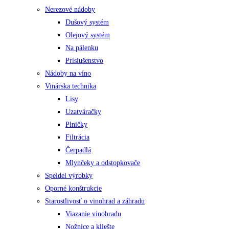
Nerezové nádoby
Dušový systém
Olejový systém
Na pálenku
Príslušenstvo
Nádoby na víno
Vinárska technika
Lisy
Uzatváračky
Plničky
Filtrácia
Čerpadlá
Mlynčeky a odstopkovače
Speidel výrobky
Oporné konštrukcie
Starostlivosť o vinohrad a záhradu
Viazanie vinohradu
Nožnice a kliešte