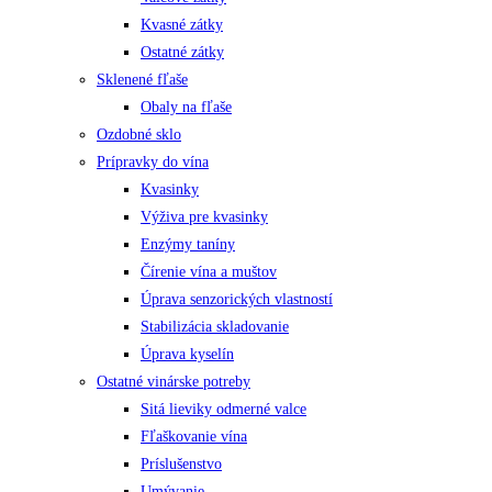
Kvasné zátky
Ostatné zátky
Sklenené fľaše
Obaly na fľaše
Ozdobné sklo
Prípravky do vína
Kvasinky
Výživa pre kvasinky
Enzýmy taníny
Čírenie vína a muštov
Úprava senzorických vlastností
Stabilizácia skladovanie
Úprava kyselín
Ostatné vinárske potreby
Sitá lieviky odmerné valce
Fľaškovanie vína
Príslušenstvo
Umývanie