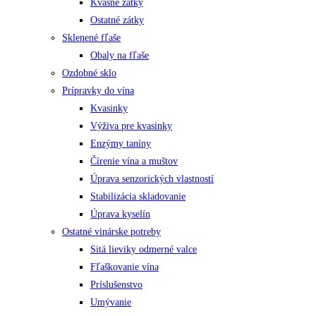
Kvasné zátky
Ostatné zátky
Sklenené fľaše
Obaly na fľaše
Ozdobné sklo
Prípravky do vína
Kvasinky
Výživa pre kvasinky
Enzýmy taníny
Čírenie vína a muštov
Úprava senzorických vlastností
Stabilizácia skladovanie
Úprava kyselín
Ostatné vinárske potreby
Sitá lieviky odmerné valce
Fľaškovanie vína
Príslušenstvo
Umývanie