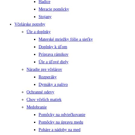
Hadice
Meracie pomôcky
Stojany
Včelárske potreby
Úle a doplnky
Materské mriežky fólie a sieťky
Doplnky k úľom
Príprava rámikov
Úle a úľové diely
Náradie pre včelárov
Rozperáky
Dymáky a palivo
Ochranné odevy
Chov včelích matiek
Medobranie
Pomôcky na odviečkovanie
Pomôcky na úpravu medu
Poháre a nádoby na med