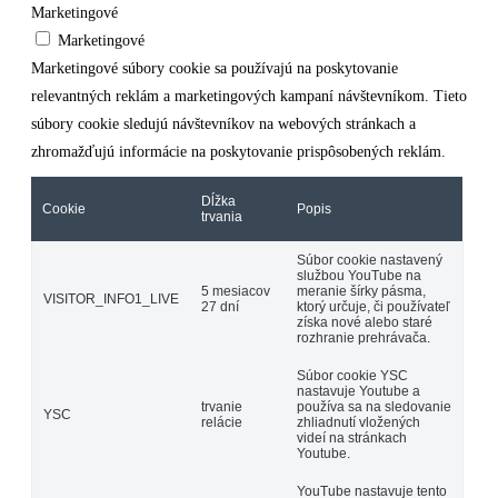
Marketingové
Marketingové
Marketingové súbory cookie sa používajú na poskytovanie
relevantných reklám a marketingových kampaní návštevníkom. Tieto
súbory cookie sledujú návštevníkov na webových stránkach a
zhromažďujú informácie na poskytovanie prispôsobených reklám.
Dĺžka
Cookie
Popis
trvania
Súbor cookie nastavený
službou YouTube na
5 mesiacov
meranie šírky pásma,
VISITOR_INFO1_LIVE
27 dní
ktorý určuje, či používateľ
získa nové alebo staré
rozhranie prehrávača.
Súbor cookie YSC
nastavuje Youtube a
trvanie
používa sa na sledovanie
YSC
relácie
zhliadnutí vložených
videí na stránkach
Youtube.
YouTube nastavuje tento