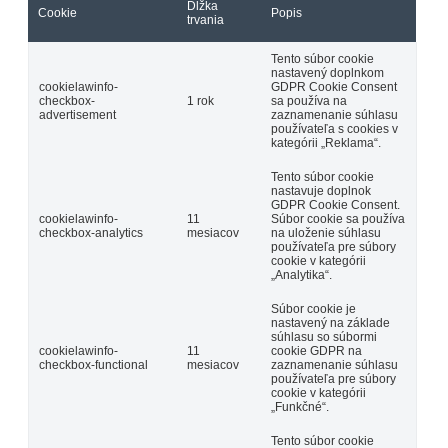
Dĺžka
Cookie
Popis
trvania
Tento súbor cookie
nastavený doplnkom
cookielawinfo-
GDPR Cookie Consent
checkbox-
1 rok
sa používa na
advertisement
zaznamenanie súhlasu
používateľa s cookies v
kategórii „Reklama“.
Tento súbor cookie
nastavuje doplnok
GDPR Cookie Consent.
cookielawinfo-
11
Súbor cookie sa používa
checkbox-analytics
mesiacov
na uloženie súhlasu
používateľa pre súbory
cookie v kategórii
„Analytika“.
Súbor cookie je
nastavený na základe
súhlasu so súbormi
cookielawinfo-
11
cookie GDPR na
checkbox-functional
mesiacov
zaznamenanie súhlasu
používateľa pre súbory
cookie v kategórii
„Funkčné“.
Tento súbor cookie