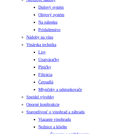
Dušový systém
Olejový systém
Na pálenku
Príslušenstvo
Nádoby na víno
Vinárska technika
Lisy
Uzatváračky
Plničky
Filtrácia
Čerpadlá
Mlynčeky a odstopkovače
Speidel výrobky
Oporné konštrukcie
Starostlivosť o vinohrad a záhradu
Viazanie vinohradu
Nožnice a kliešte