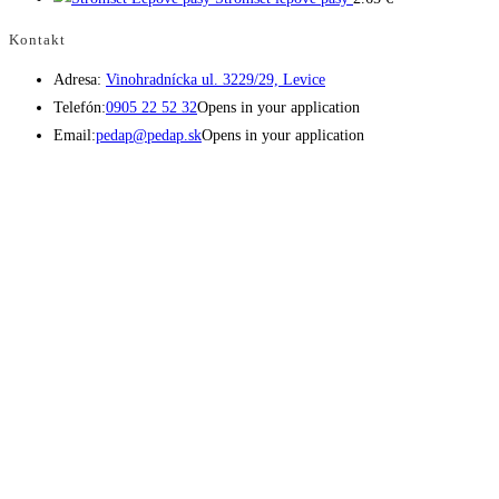
Kontakt
Adresa:
Vinohradnícka ul. 3229/29, Levice
Telefón:
0905 22 52 32
Opens in your application
Email:
pedap@pedap.sk
Opens in your application
Telefón do predajne
☏ 0907 782 859
Pracovné dni 8:00 - 17:00
Sobota 8:00 - 11:30