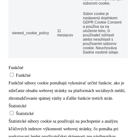
súborom cookie.
Súbor cookie je
nastavený doplnkom
GDPR Cookie Consent
a používa sa na
11
uloženie toho, či
viewed_cookie_policy
mesiacov
používateľ súhlasil
alebo nesúhlasil s
používaním súborov
cookie. Neuchováva
žiadne osobné údaje.
Funkčné
Funkčné
Funkčné súbory cookie pomáhajú vykonávať určité funkcie, ako je
zdieľanie obsahu webovej stránky na platformách sociálnych médií,
zhromažďovanie spätnej väzby a ďalšie funkcie tretích strán.
Štatistické
Štatistické
Štatistické súbory cookie sa používajú na pochopenie a analýzu
kľúčových indexov výkonnosti webovej stránky, čo pomáha pri
poskytovaní lepšej používateľskej skúsenosti pre návštevníkov.