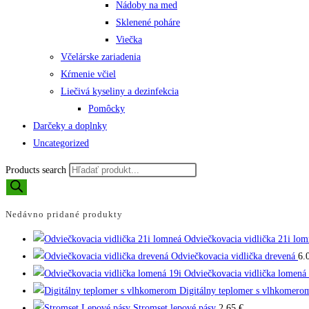
Nádoby na med
Sklenené poháre
Viečka
Včelárske zariadenia
Kŕmenie včiel
Liečivá kyseliny a dezinfekcia
Pomôcky
Darčeky a doplnky
Uncategorized
Products search
Nedávno pridané produkty
Odviečkovacia vidlička 21i lom
Odviečkovacia vidlička drevená
6.
Odviečkovacia vidlička lomená 
Digitálny teplomer s vlhkomero
Stromset lepové pásy
2.65
€