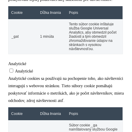
Cookie
Dĺžka trvania
Popis
Tento súbor cookie inštaluje
služba Google Universal
Analytics, aby obmedzil počet
_gat
1 minúta
žiadostí a tým obmedzil
zhromažďovanie údajov na
stránkach s vysokou
návštevnosťou.
Analytické
Analytické
Analytické cookies sa používajú na pochopenie toho, ako návštevníci
interagujú s webovou stránkou. Tieto súbory cookie pomáhajú
poskytovať informácie o metrikách, ako je počet návštevníkov, miera
odchodov, zdroj návštevnosti atď.
Cookie
Dĺžka trvania
Popis
Súbor cookie _ga
nainštalovaný službou Google