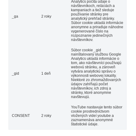
Analytics počíta údaje o
návštevníkoch, reláciách a
kampaniach a tiež sleduje
používanie stránky pre
_ga
2 roky
analytický prehľad stránky.
Súbor cookie ukladá informácie
anonymne a priraďuje náhodne
vygenerované číslo na
rozpoznanie jedinečných
návštevníkov.
Súbor cookie _gid
nainštalovaný službou Google
Analytics ukladá informácie o
tom, ako návštevníci používajú
webovú stránku, a zároveň
vytvára analytickú správu o
_gid
1 deň
výkonnosti webovej lokality.
Niektoré zo zhromažďovaných
údajov zahŕňajú počet
návštevníkov, ich zdroj a
stránky, ktoré anonymne
navštevujú.
YouTube nastavuje tento súbor
cookie prostredníctvom
CONSENT
2 roky
vložených videí youtube a
zaznamenáva anonymné
štatistické údaje.