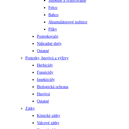
Štepenie a vrúbľovanie
Felco
Bahco
Akumulátorové nožnice
Pílky
Postrekovače
Náhradné diely
Ostatné
Postreky, hnojivá a výživy
Herbicídy
Fungicídy
Insekticídy
Biologická ochrana
Hnojivá
Ostatné
Zátky
Kónické zátky
Valcové zátky