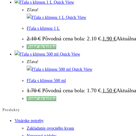
Quick View
Zľava!
Quick View
Fľaša s klipsou 1 L
2.10
€
Pôvodná cena bola: 2.10 €.
1.90
€
Aktuálna
Pridať do košíka
Quick View
Zľava!
Quick View
Fľaša s klipsou 500 ml
1.70
€
Pôvodná cena bola: 1.70 €.
1.50
€
Aktuálna
Pridať do košíka
Produkty
Vinárske potreby
Zakladanie ovocného kvasu
Nerezové nádoby