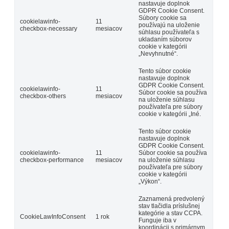
nastavuje doplnok
GDPR Cookie Consent.
Súbory cookie sa
cookielawinfo-
11
používajú na uloženie
checkbox-necessary
mesiacov
súhlasu používateľa s
ukladaním súborov
cookie v kategórii
„Nevyhnutné“.
Tento súbor cookie
nastavuje doplnok
GDPR Cookie Consent.
cookielawinfo-
11
Súbor cookie sa používa
checkbox-others
mesiacov
na uloženie súhlasu
používateľa pre súbory
cookie v kategórii „Iné.
Tento súbor cookie
nastavuje doplnok
GDPR Cookie Consent.
cookielawinfo-
11
Súbor cookie sa používa
checkbox-performance
mesiacov
na uloženie súhlasu
používateľa pre súbory
cookie v kategórii
„Výkon“.
Zaznamená predvolený
stav tlačidla príslušnej
kategórie a stav CCPA.
CookieLawInfoConsent
1 rok
Funguje iba v
koordinácii s primárnym