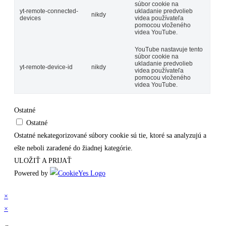
súbor cookie na
yt-remote-connected-
ukladanie predvolieb
nikdy
devices
videa používateľa
pomocou vloženého
videa YouTube.
YouTube nastavuje tento
súbor cookie na
ukladanie predvolieb
yt-remote-device-id
nikdy
videa používateľa
pomocou vloženého
videa YouTube.
Ostatné
Ostatné
Ostatné nekategorizované súbory cookie sú tie, ktoré sa analyzujú a
ešte neboli zaradené do žiadnej kategórie.
ULOŽIŤ A PRIJAŤ
Powered by
×
×