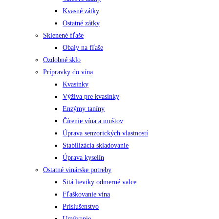
Kvasné zátky
Ostatné zátky
Sklenené fľaše
Obaly na fľaše
Ozdobné sklo
Prípravky do vína
Kvasinky
Výživa pre kvasinky
Enzýmy taníny
Čírenie vína a muštov
Úprava senzorických vlastností
Stabilizácia skladovanie
Úprava kyselín
Ostatné vinárske potreby
Sitá lieviky odmerné valce
Fľaškovanie vína
Príslušenstvo
Umývanie