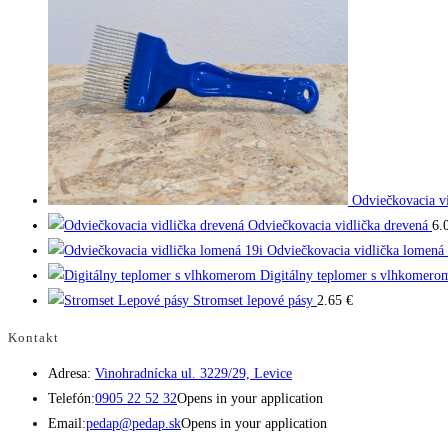
Odviečkovacia v
Odviečkovacia vidlička drevená
6.
Odviečkovacia vidlička lomená 
Digitálny teplomer s vlhkomero
Stromset lepové pásy
2.65
€
Kontakt
Adresa:
Vinohradnícka ul. 3229/29, Levice
Telefón:
0905 22 52 32
Opens in your application
Email:
pedap@pedap.sk
Opens in your application