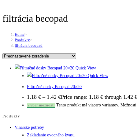
filtrácia becopad
Home
>
Produkty
>
filtrácia becopad
Quick View
Quick View
Filtračné dosky Becopad 20×20
1.18
€
–
1.42
€
Price range: 1.18 € through 1.42 
Tento produkt má viacero variantov. Možnosti 
Výber možností
Produkty
Vinárske potreby
Zakladanie ovocného kvasu