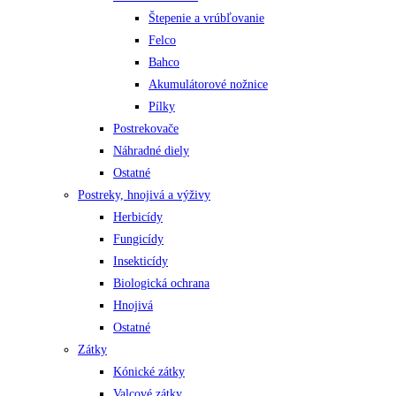
Štepenie a vrúbľovanie
Felco
Bahco
Akumulátorové nožnice
Pílky
Postrekovače
Náhradné diely
Ostatné
Postreky, hnojivá a výživy
Herbicídy
Fungicídy
Insekticídy
Biologická ochrana
Hnojivá
Ostatné
Zátky
Kónické zátky
Valcové zátky