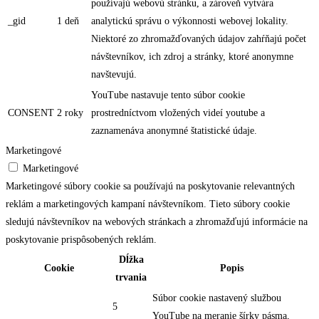
používajú webovú stránku, a zároveň vytvára
_gid
1 deň
analytickú správu o výkonnosti webovej lokality.
Niektoré zo zhromažďovaných údajov zahŕňajú počet
návštevníkov, ich zdroj a stránky, ktoré anonymne
navštevujú.
YouTube nastavuje tento súbor cookie
CONSENT
2 roky
prostredníctvom vložených videí youtube a
zaznamenáva anonymné štatistické údaje.
Marketingové
Marketingové
Marketingové súbory cookie sa používajú na poskytovanie relevantných
reklám a marketingových kampaní návštevníkom. Tieto súbory cookie
sledujú návštevníkov na webových stránkach a zhromažďujú informácie na
poskytovanie prispôsobených reklám.
Dĺžka
Cookie
Popis
trvania
Súbor cookie nastavený službou
5
YouTube na meranie šírky pásma,