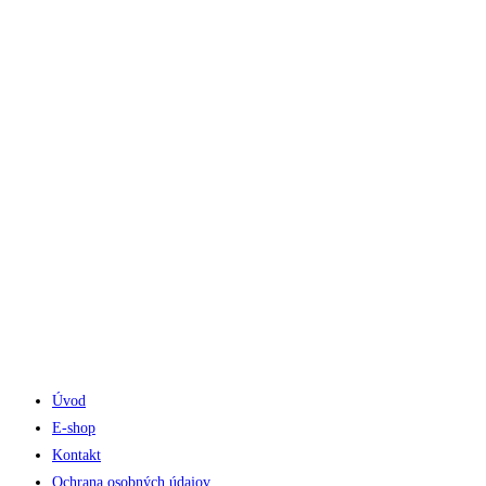
Telefón do predajne
☏ 0907 782 859
Pracovné dni 8:00 - 17:00
Sobota 8:00 - 11:30
Úvod
E-shop
Kontakt
Ochrana osobných údajov