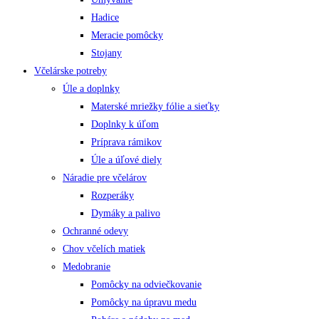
Hadice
Meracie pomôcky
Stojany
Včelárske potreby
Úle a doplnky
Materské mriežky fólie a sieťky
Doplnky k úľom
Príprava rámikov
Úle a úľové diely
Náradie pre včelárov
Rozperáky
Dymáky a palivo
Ochranné odevy
Chov včelích matiek
Medobranie
Pomôcky na odviečkovanie
Pomôcky na úpravu medu