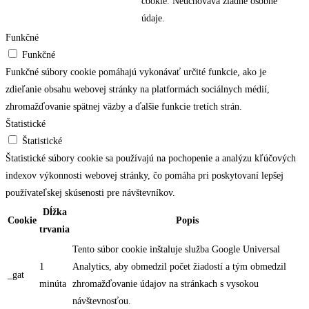
cookie. Neuchováva žiadne osobné
údaje.
Funkčné
Funkčné
Funkčné súbory cookie pomáhajú vykonávať určité funkcie, ako je
zdieľanie obsahu webovej stránky na platformách sociálnych médií,
zhromažďovanie spätnej väzby a ďalšie funkcie tretích strán.
Štatistické
Štatistické
Štatistické súbory cookie sa používajú na pochopenie a analýzu kľúčových
indexov výkonnosti webovej stránky, čo pomáha pri poskytovaní lepšej
používateľskej skúsenosti pre návštevníkov.
Dĺžka
Cookie
Popis
trvania
Tento súbor cookie inštaluje služba Google Universal
1
Analytics, aby obmedzil počet žiadostí a tým obmedzil
_gat
minúta
zhromažďovanie údajov na stránkach s vysokou
návštevnosťou.