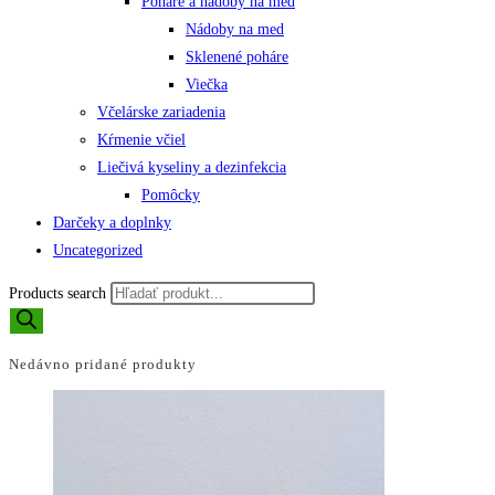
Poháre a nádoby na med
Nádoby na med
Sklenené poháre
Viečka
Včelárske zariadenia
Kŕmenie včiel
Liečivá kyseliny a dezinfekcia
Pomôcky
Darčeky a doplnky
Uncategorized
Products search
Nedávno pridané produkty