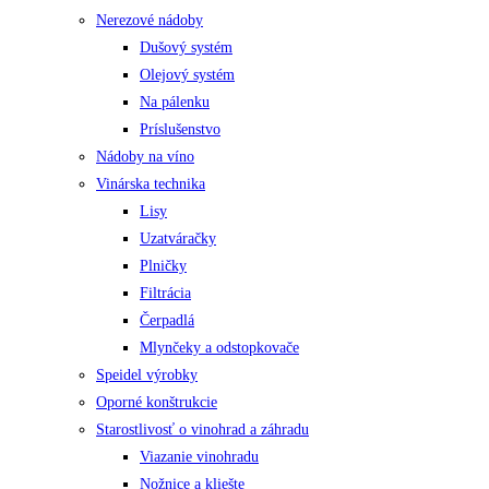
Nerezové nádoby
Dušový systém
Olejový systém
Na pálenku
Príslušenstvo
Nádoby na víno
Vinárska technika
Lisy
Uzatváračky
Plničky
Filtrácia
Čerpadlá
Mlynčeky a odstopkovače
Speidel výrobky
Oporné konštrukcie
Starostlivosť o vinohrad a záhradu
Viazanie vinohradu
Nožnice a kliešte