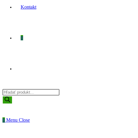
Kontakt
0
Toggle
Products
website
search
0
Menu
Close
search