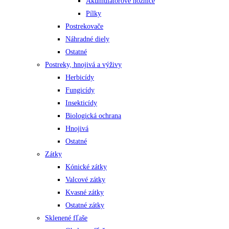
Akumulátorové nožnice
Pílky
Postrekovače
Náhradné diely
Ostatné
Postreky, hnojivá a výživy
Herbicídy
Fungicídy
Insekticídy
Biologická ochrana
Hnojivá
Ostatné
Zátky
Kónické zátky
Valcové zátky
Kvasné zátky
Ostatné zátky
Sklenené fľaše