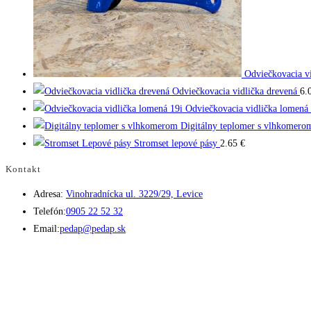
Odviečkovacia v
Odviečkovacia vidlička drevená
6.
Odviečkovacia vidlička lomená 
Digitálny teplomer s vlhkomero
Stromset lepové pásy
2.65
€
Kontakt
Adresa:
Vinohradnícka ul. 3229/29, Levice
Opens
Telefón:
0905 22 52 32
in
Opens
Email:
pedap@pedap.sk
your
in
application
your
application
Telefón do predajne
☏ 0907 782 859