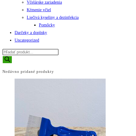
Včelárske zariadenia
Kŕmenie včiel
Liečivá kyseliny a dezinfekcia
Pomôcky
Darčeky a doplnky
Uncategorized
Products
search
Nedávno pridané produkty