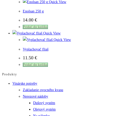
Quick View
Enolsan 250 g
14.00
€
Pridať do košíka
Quick View
Quick View
Vyplachovač fliaš
11.50
€
Pridať do košíka
Produkty
Vinárske potreby
Zakladanie ovocného kvasu
Nerezové nádoby
Dušový systém
Olejový systém
Na pálenku