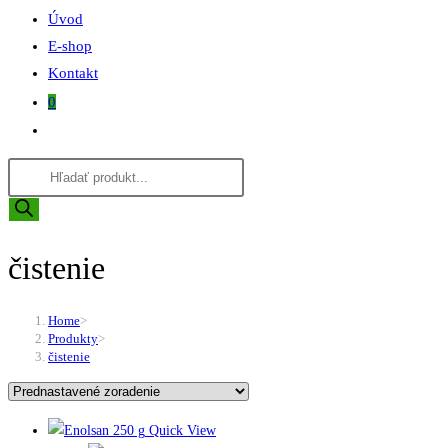
Úvod
E-shop
Kontakt
0
Toggle
website
Products
search
search
čistenie
Home
>
Produkty
>
čistenie
Quick View