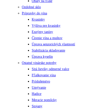
Obaly na fľaše
Ozdobné sklo
Prípravky do vína
Kvasinky
Výživa pre kvasinky
Enzýmy taníny
Čírenie vína a muštov
Úprava senzorických vlastností
Stabilizácia skladovanie
Úprava kyselín
Ostatné vinárske potreby
Sitá lieviky odmerné valce
Fľaškovanie vína
Príslušenstvo
Umývanie
Hadice
Meracie pomôcky
Stojany