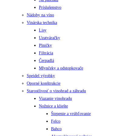
Príslušenstvo
Nádoby na víno
Vinárska technika
Lisy
Uzatváračky
Plničky
Filtrácia
Čerpadlá
Mlynčeky a odstopkovače
Speidel výrobky
Oporné konštrukcie
Starostlivosť o vinohrad a záhradu
Viazanie vinohradu
Nožnice a kliešte
Štepenie a vrúbľovanie
Felco
Bahco