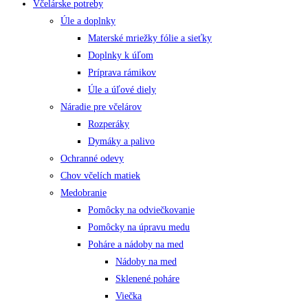
Včelárske potreby
Úle a doplnky
Materské mriežky fólie a sieťky
Doplnky k úľom
Príprava rámikov
Úle a úľové diely
Náradie pre včelárov
Rozperáky
Dymáky a palivo
Ochranné odevy
Chov včelích matiek
Medobranie
Pomôcky na odviečkovanie
Pomôcky na úpravu medu
Poháre a nádoby na med
Nádoby na med
Sklenené poháre
Viečka