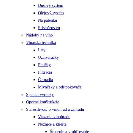
Dušový systém
Olejový systém
Na pálenku
Príslušenstvo
Nádoby na víno
Vinárska technika
Lisy
Uzatváračky
Plničky
Filtrácia
Čerpadlá
Mlynčeky a odstopkovače
Speidel výrobky
Oporné konštrukcie
Starostlivosť o vinohrad a záhradu
Viazanie vinohradu
Nožnice a kliešte
Štepenie a vrúbľovanie