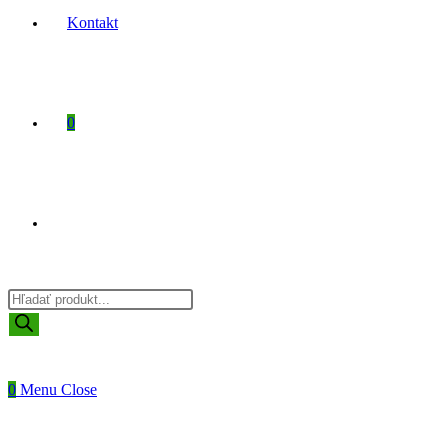
Kontakt
0
Toggle
Products
website
search
0
Menu
Close
search