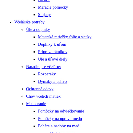
Meracie pomôcky
Stojany
Včelárske potreby
Úle a doplnky
Materské mriežky fólie a sieťky
Doplnky k úľom
Príprava rámikov
Úle a úľové diely
Náradie pre včelárov
Rozperáky
Dymáky a palivo
Ochranné odevy
Chov včelích matiek
Medobranie
Pomôcky na odviečkovanie
Pomôcky na úpravu medu
Poháre a nádoby na med