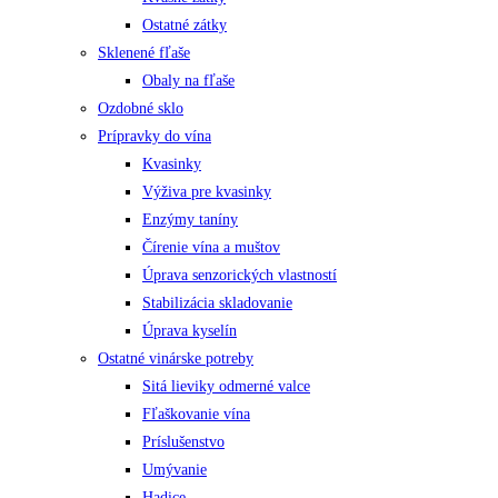
Ostatné zátky
Sklenené fľaše
Obaly na fľaše
Ozdobné sklo
Prípravky do vína
Kvasinky
Výživa pre kvasinky
Enzýmy taníny
Čírenie vína a muštov
Úprava senzorických vlastností
Stabilizácia skladovanie
Úprava kyselín
Ostatné vinárske potreby
Sitá lieviky odmerné valce
Fľaškovanie vína
Príslušenstvo
Umývanie
Hadice