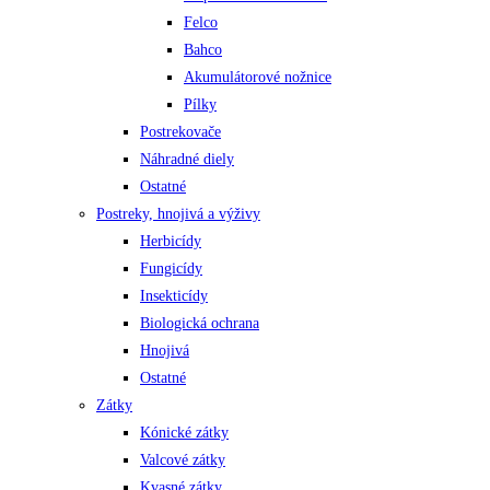
Felco
Bahco
Akumulátorové nožnice
Pílky
Postrekovače
Náhradné diely
Ostatné
Postreky, hnojivá a výživy
Herbicídy
Fungicídy
Insekticídy
Biologická ochrana
Hnojivá
Ostatné
Zátky
Kónické zátky
Valcové zátky
Kvasné zátky