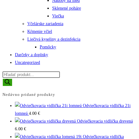
Nádoby na med
Sklenené poháre
Viečka
Včelárske zariadenia
Kŕmenie včiel
Liečivá kyseliny a dezinfekcia
Pomôcky
Darčeky a doplnky
Uncategorized
Products
search
Nedávno pridané produkty
Odviečkovacia vidlička 21i
lomneá
4.00
€
Odviečkovacia vidlička drevená
6.00
€
Odviečkovacia vidlička