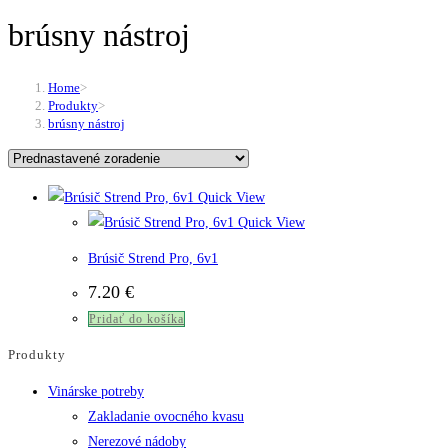
brúsny nástroj
Home
>
Produkty
>
brúsny nástroj
Quick View
Quick View
Brúsič Strend Pro, 6v1
7.20
€
Pridať do košíka
Produkty
Vinárske potreby
Zakladanie ovocného kvasu
Nerezové nádoby