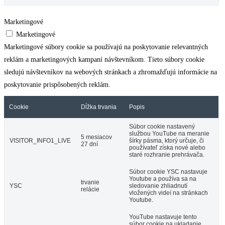
Marketingové
Marketingové
Marketingové súbory cookie sa používajú na poskytovanie relevantných
reklám a marketingových kampaní návštevníkom. Tieto súbory cookie
sledujú návštevníkov na webových stránkach a zhromažďujú informácie na
poskytovanie prispôsobených reklám.
Cookie
Dĺžka trvania
Popis
Súbor cookie nastavený
službou YouTube na meranie
5 mesiacov
VISITOR_INFO1_LIVE
šírky pásma, ktorý určuje, či
27 dní
používateľ získa nové alebo
staré rozhranie prehrávača.
Súbor cookie YSC nastavuje
Youtube a používa sa na
trvanie
YSC
sledovanie zhliadnutí
relácie
vložených videí na stránkach
Youtube.
YouTube nastavuje tento
súbor cookie na ukladanie