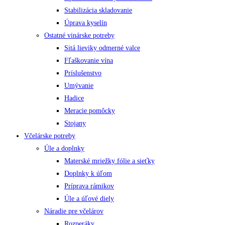
Stabilizácia skladovanie
Úprava kyselín
Ostatné vinárske potreby
Sitá lieviky odmerné valce
Fľaškovanie vína
Príslušenstvo
Umývanie
Hadice
Meracie pomôcky
Stojany
Včelárske potreby
Úle a doplnky
Materské mriežky fólie a sieťky
Doplnky k úľom
Príprava rámikov
Úle a úľové diely
Náradie pre včelárov
Rozperáky