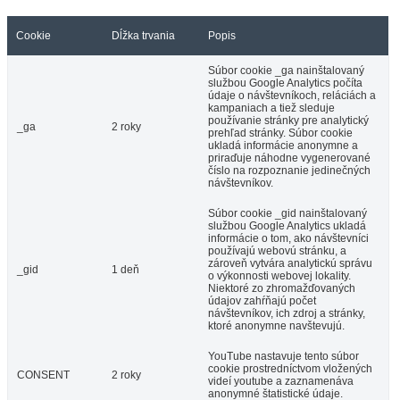
Cookie
Dĺžka trvania
Popis
Súbor cookie _ga nainštalovaný
službou Google Analytics počíta
údaje o návštevníkoch, reláciách a
kampaniach a tiež sleduje
používanie stránky pre analytický
_ga
2 roky
prehľad stránky. Súbor cookie
ukladá informácie anonymne a
priraďuje náhodne vygenerované
číslo na rozpoznanie jedinečných
návštevníkov.
Súbor cookie _gid nainštalovaný
službou Google Analytics ukladá
informácie o tom, ako návštevníci
používajú webovú stránku, a
zároveň vytvára analytickú správu
_gid
1 deň
o výkonnosti webovej lokality.
Niektoré zo zhromažďovaných
údajov zahŕňajú počet
návštevníkov, ich zdroj a stránky,
ktoré anonymne navštevujú.
YouTube nastavuje tento súbor
cookie prostredníctvom vložených
CONSENT
2 roky
videí youtube a zaznamenáva
anonymné štatistické údaje.