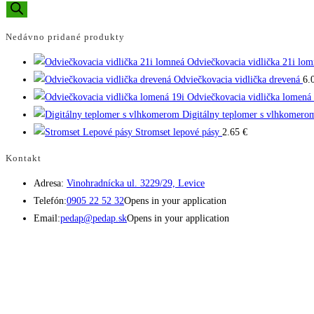
Nedávno pridané produkty
Odviečkovacia vidlička 21i lom
Odviečkovacia vidlička drevená
6.
Odviečkovacia vidlička lomená 
Digitálny teplomer s vlhkomero
Stromset lepové pásy
2.65
€
Kontakt
Adresa:
Vinohradnícka ul. 3229/29, Levice
Telefón:
0905 22 52 32
Opens in your application
Email:
pedap@pedap.sk
Opens in your application
Telefón do predajne
☏ 0907 782 859
Pracovné dni 8:00 - 17:00