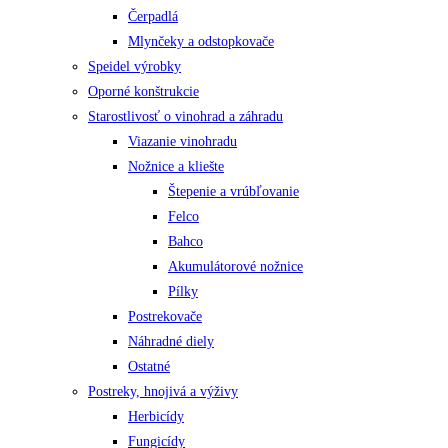
Čerpadlá
Mlynčeky a odstopkovače
Speidel výrobky
Oporné konštrukcie
Starostlivosť o vinohrad a záhradu
Viazanie vinohradu
Nožnice a kliešte
Štepenie a vrúbľovanie
Felco
Bahco
Akumulátorové nožnice
Pílky
Postrekovače
Náhradné diely
Ostatné
Postreky, hnojivá a výživy
Herbicídy
Fungicídy