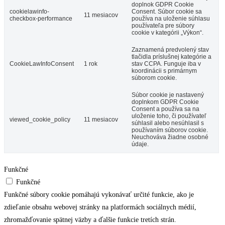
doplnok GDPR Cookie
cookielawinfo-
Consent. Súbor cookie sa
11 mesiacov
checkbox-performance
používa na uloženie súhlasu
používateľa pre súbory
cookie v kategórii „Výkon“.
Zaznamená predvolený stav
tlačidla príslušnej kategórie a
CookieLawInfoConsent
1 rok
stav CCPA. Funguje iba v
koordinácii s primárnym
súborom cookie.
Súbor cookie je nastavený
doplnkom GDPR Cookie
Consent a používa sa na
uloženie toho, či používateľ
viewed_cookie_policy
11 mesiacov
súhlasil alebo nesúhlasil s
používaním súborov cookie.
Neuchováva žiadne osobné
údaje.
Funkčné
Funkčné
Funkčné súbory cookie pomáhajú vykonávať určité funkcie, ako je
zdieľanie obsahu webovej stránky na platformách sociálnych médií,
zhromažďovanie spätnej väzby a ďalšie funkcie tretích strán.