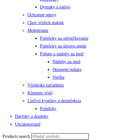
Dymáky a palivo
Ochranné odevy
Chov včelích matiek
Medobranie
Pomôcky na odviečkovanie
Pomôcky na úpravu medu
Poháre a nádoby na med
Nádoby na med
Sklenené poháre
Viečka
Včelárske zariadenia
Kŕmenie včiel
Liečivá kyseliny a dezinfekcia
Pomôcky
Darčeky a doplnky
Uncategorized
Products search