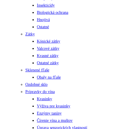
Insekticídy
Biologická ochrana
Hnojivá
Ostatné
Zátky
Kónické zátky
Valcové zátky
Kvasné zátky
Ostatné zátky
Sklenené fľaše
Obaly na fľaše
Ozdobné sklo
Prípravky do vína
Kvasinky
Výživa pre kvasinky
Enzýmy taníny
Čírenie vína a muštov
Úprava senzorických vlastností