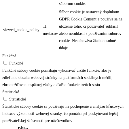
súborom cookie.
Súbor cookie je nastavený doplnkom
GDPR Cookie Consent a používa sa na
11
uloženie toho, či používateľ súhlasil
viewed_cookie_policy
mesiacov
alebo nesúhlasil s používaním súborov
cookie. Neuchováva žiadne osobné
údaje.
Funkčné
Funkčné
Funkčné súbory cookie pomáhajú vykonávať určité funkcie, ako je
zdieľanie obsahu webovej stránky na platformách sociálnych médií,
zhromažďovanie spätnej väzby a ďalšie funkcie tretích strán.
Štatistické
Štatistické
Štatistické súbory cookie sa používajú na pochopenie a analýzu kľúčových
indexov výkonnosti webovej stránky, čo pomáha pri poskytovaní lepšej
používateľskej skúsenosti pre návštevníkov.
Dĺžka