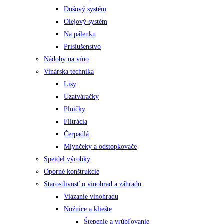
Dušový systém
Olejový systém
Na pálenku
Príslušenstvo
Nádoby na víno
Vinárska technika
Lisy
Uzatváračky
Plničky
Filtrácia
Čerpadlá
Mlynčeky a odstopkovače
Speidel výrobky
Oporné konštrukcie
Starostlivosť o vinohrad a záhradu
Viazanie vinohradu
Nožnice a kliešte
Štepenie a vrúbľovanie