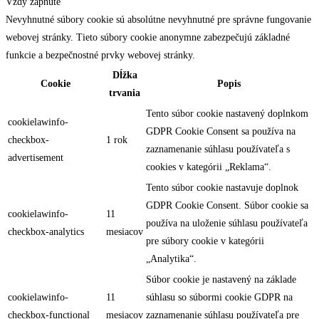
Vždy zapnuté
Nevyhnutné súbory cookie sú absolútne nevyhnutné pre správne fungovanie
webovej stránky. Tieto súbory cookie anonymne zabezpečujú základné
funkcie a bezpečnostné prvky webovej stránky.
Dĺžka
Cookie
Popis
trvania
Tento súbor cookie nastavený doplnkom
cookielawinfo-
GDPR Cookie Consent sa používa na
checkbox-
1 rok
zaznamenanie súhlasu používateľa s
advertisement
cookies v kategórii „Reklama“.
Tento súbor cookie nastavuje doplnok
GDPR Cookie Consent. Súbor cookie sa
cookielawinfo-
11
používa na uloženie súhlasu používateľa
checkbox-analytics
mesiacov
pre súbory cookie v kategórii
„Analytika“.
Súbor cookie je nastavený na základe
cookielawinfo-
11
súhlasu so súbormi cookie GDPR na
checkbox-functional
mesiacov
zaznamenanie súhlasu používateľa pre