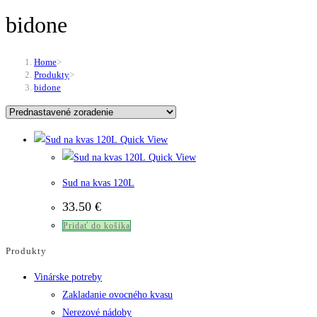
bidone
Home
>
Produkty
>
bidone
Quick View
Quick View
Sud na kvas 120L
33.50
€
Pridať do košíka
Produkty
Vinárske potreby
Zakladanie ovocného kvasu
Nerezové nádoby