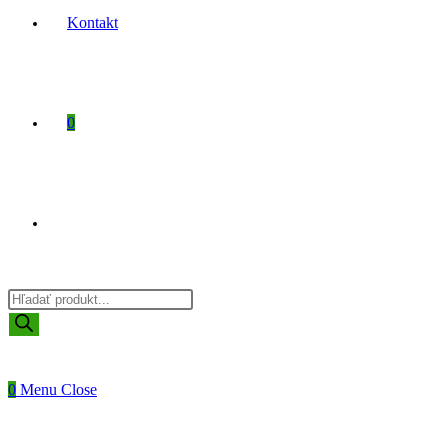
Kontakt
0
Toggle
Products
website
search
0
Menu
Close
search