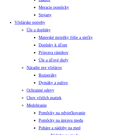
Meracie pomôcky
Stojany
Včelárske potreby
Úle a doplnky
Materské mriežky fólie a sieťky
Doplnky k úľom
Príprava rámikov
Úle a úľové diely
Náradie pre včelárov
Rozperáky
Dymáky a palivo
Ochranné odevy
Chov včelích matiek
Medobranie
Pomôcky na odviečkovanie
Pomôcky na úpravu medu
Poháre a nádoby na med