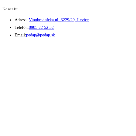
Kontakt
Adresa:
Vinohradnícka ul. 3229/29, Levice
Opens
Telefón:
0905 22 52 32
in
Opens
Email:
pedap@pedap.sk
your
in
application
your
application
Telefón do predajne
☏ 0907 782 859
Pracovné dni 8:00 - 17:00
Sobota 8:00 - 11:30