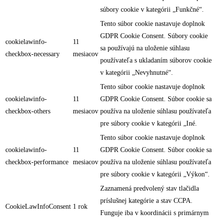
súbory cookie v kategórii „Funkčné“.
Tento súbor cookie nastavuje doplnok
GDPR Cookie Consent. Súbory cookie
cookielawinfo-
11
sa používajú na uloženie súhlasu
checkbox-necessary
mesiacov
používateľa s ukladaním súborov cookie
v kategórii „Nevyhnutné“.
Tento súbor cookie nastavuje doplnok
cookielawinfo-
11
GDPR Cookie Consent. Súbor cookie sa
checkbox-others
mesiacov
používa na uloženie súhlasu používateľa
pre súbory cookie v kategórii „Iné.
Tento súbor cookie nastavuje doplnok
cookielawinfo-
11
GDPR Cookie Consent. Súbor cookie sa
checkbox-performance
mesiacov
používa na uloženie súhlasu používateľa
pre súbory cookie v kategórii „Výkon“.
Zaznamená predvolený stav tlačidla
príslušnej kategórie a stav CCPA.
CookieLawInfoConsent
1 rok
Funguje iba v koordinácii s primárnym