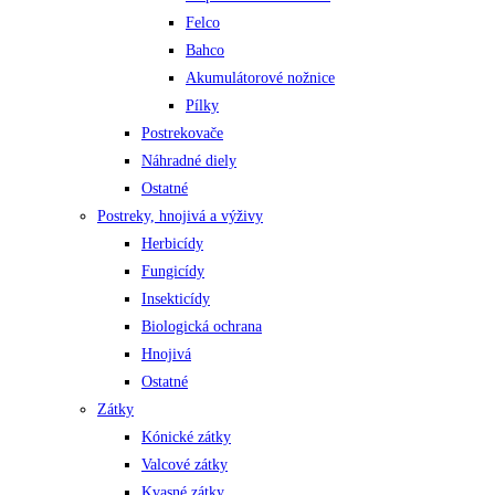
Felco
Bahco
Akumulátorové nožnice
Pílky
Postrekovače
Náhradné diely
Ostatné
Postreky, hnojivá a výživy
Herbicídy
Fungicídy
Insekticídy
Biologická ochrana
Hnojivá
Ostatné
Zátky
Kónické zátky
Valcové zátky
Kvasné zátky