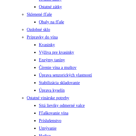
Ostatné zátky
Sklenené fľaše
Obaly na fľaše
Ozdobné sklo
Prípravky do vína
Kvasinky
Výživa pre kvasinky
Enzýmy taníny
Čírenie vína a muštov
Úprava senzorických vlastností
Stabilizácia skladovanie
Úprava kyselín
Ostatné vinárske potreby
Sitá lieviky odmerné valce
Fľaškovanie vína
Príslušenstvo
Umývanie
Hadice