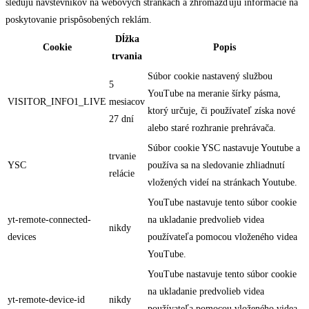
sledujú návštevníkov na webových stránkach a zhromažďujú informácie na
poskytovanie prispôsobených reklám.
Dĺžka
Cookie
Popis
trvania
Súbor cookie nastavený službou
5
YouTube na meranie šírky pásma,
VISITOR_INFO1_LIVE
mesiacov
ktorý určuje, či používateľ získa nové
27 dní
alebo staré rozhranie prehrávača.
Súbor cookie YSC nastavuje Youtube a
trvanie
YSC
používa sa na sledovanie zhliadnutí
relácie
vložených videí na stránkach Youtube.
YouTube nastavuje tento súbor cookie
yt-remote-connected-
na ukladanie predvolieb videa
nikdy
devices
používateľa pomocou vloženého videa
YouTube.
YouTube nastavuje tento súbor cookie
na ukladanie predvolieb videa
yt-remote-device-id
nikdy
používateľa pomocou vloženého videa