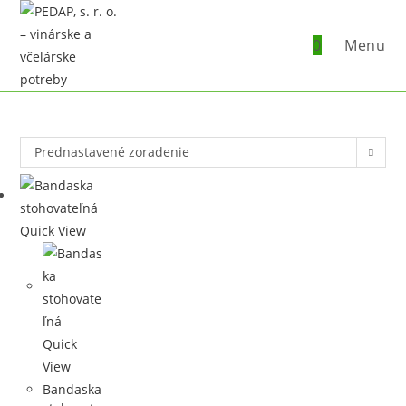
Skip
to
0
Menu
content
Prednastavené zoradenie
Quick View
Quick
View
Bandaska