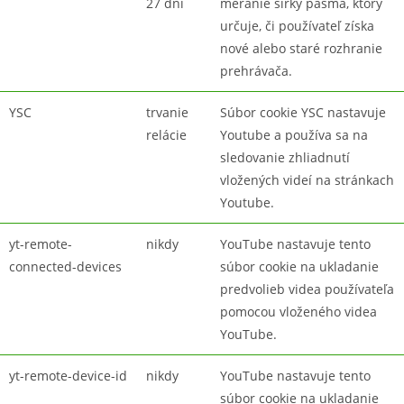
27 dní
meranie šírky pásma, ktorý
určuje, či používateľ získa
nové alebo staré rozhranie
prehrávača.
YSC
trvanie
Súbor cookie YSC nastavuje
relácie
Youtube a používa sa na
sledovanie zhliadnutí
vložených videí na stránkach
Youtube.
yt-remote-
nikdy
YouTube nastavuje tento
connected-devices
súbor cookie na ukladanie
predvolieb videa používateľa
pomocou vloženého videa
YouTube.
yt-remote-device-id
nikdy
YouTube nastavuje tento
súbor cookie na ukladanie