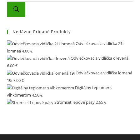
search
Nedávno Pridané Produkty
Odviečkovacia vidlička 21i
lomneá
4.00
€
Odviečkovacia vidlička drevená
6.00
€
Odviečkovacia vidlička lomená
19i
7.00
€
Digitálny teplomer s
vlhkomerom
4.50
€
Stromset lepové pásy
2.65
€