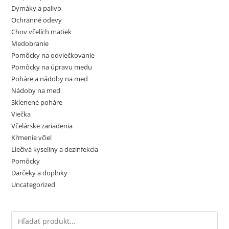
Dymáky a palivo
Ochranné odevy
Chov včelích matiek
Medobranie
Pomôcky na odviečkovanie
Pomôcky na úpravu medu
Poháre a nádoby na med
Nádoby na med
Sklenené poháre
Viečka
Včelárske zariadenia
Kŕmenie včiel
Liečivá kyseliny a dezinfekcia
Pomôcky
Darčeky a doplnky
Uncategorized
Products