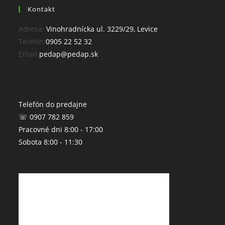
Kontakt
Adresa:
Vinohradnícka ul. 3229/29, Levice
Opens
Telefón:
0905 22 52 32
in
Opens
Email:
pedap@pedap.sk
your
in
application
your
application
Telefón do predajne
☏ 0907 782 859
Pracovné dni 8:00 - 17:00
Sobota 8:00 - 11:30