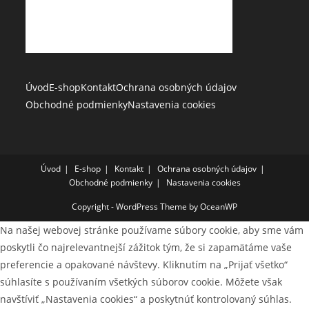
Úvod
E-shop
Kontakt
Ochrana osobných údajov
Obchodné podmienky
Nastavenia cookies
Úvod
E-shop
Kontakt
Ochrana osobných údajov
Obchodné podmienky
Nastavenia cookies
Copyright - WordPress Theme by OceanWP
Na našej webovej stránke používame súbory cookie, aby sme vám
poskytli čo najrelevantnejší zážitok tým, že si zapamätáme vaše
preferencie a opakované návštevy. Kliknutím na „Prijať všetko“
súhlasíte s používaním všetkých súborov cookie. Môžete však
navštíviť „Nastavenia cookies“ a poskytnúť kontrolovaný súhlas.