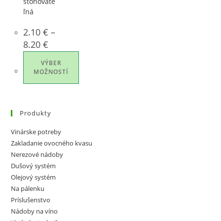
stohovate
ľná
2.10
€
–
Price
8.20
€
range:
2.10 €
through
VÝBER
8.20 €
MOŽNOSTÍ
Tento
produkt
Produkty
má
viacero
Vinárske potreby
variantov.
Zakladanie ovocného kvasu
Možnosti
Nerezové nádoby
si
Dušový systém
môžete
Olejový systém
vybrať
Na pálenku
Príslušenstvo
na
Nádoby na víno
stránke