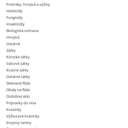
Postreky, hnojivá a výživy
Herbicídy
Fungicídy
Insekticídy
Biologická ochrana
Hnojivá
Ostatné
Zátky
Kónické zátky
Valcové zátky
Kvasné zátky
Ostatné zátky
Sklenené fľaše
Obaly na fľaše
Ozdobné sklo
Prípravky do vína
Kvasinky
Výživa pre kvasinky
Enzýmy taníny