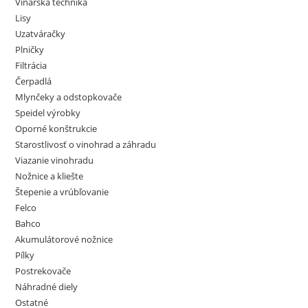
Vinárska technika
produktu.
Lisy
Uzatváračky
Plničky
Filtrácia
Čerpadlá
Mlynčeky a odstopkovače
Speidel výrobky
Oporné konštrukcie
Starostlivosť o vinohrad a záhradu
Viazanie vinohradu
Nožnice a kliešte
Štepenie a vrúbľovanie
Felco
Bahco
Akumulátorové nožnice
Pílky
Postrekovače
Náhradné diely
Ostatné