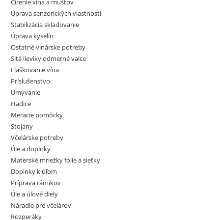
Čírenie vína a muštov
Úprava senzorických vlastností
Stabilizácia skladovanie
Úprava kyselín
Ostatné vinárske potreby
Sitá lieviky odmerné valce
Fľaškovanie vína
Príslušenstvo
Umývanie
Hadice
Meracie pomôcky
Stojany
Včelárske potreby
Úle a doplnky
Materské mriežky fólie a sieťky
Doplnky k úľom
Príprava rámikov
Úle a úľové diely
Náradie pre včelárov
Rozperáky